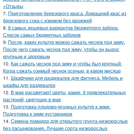
+Отзывы
7.
Приготовление березового кваса. Домашний квас из
березового сока с изюмом без дрожжей
8.
8 самых дешевых вариантов бюджетного забора.
Список самых бюджетных заборов
9.
После, каких культур можно сажать чеснок под зиму.
После чего сажать чеснок под зиму, чтобы он вырос
крупным и здоровым
10.
Как сажать чеснок под зиму и чтобы был крупный.
Когда сажать озимый чеснок осенью, в каком месяце
11.
Шкафчики для раздевалок для фитнеса. Мебель и
шкафы для раздевалок
12.
В мае расцветают цветы, какие. 9 привлекательных
растений, цветущих в мае
13.
Подготовка плодово-ягодных культур к зиме.
Подготовка к зиме кустарников
14.
Семена помидор для открытого грунта низкорослые
без пасынкования. Лучшие сорта низкорослых