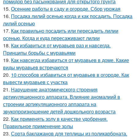
помидор без пасынкования для открытого грунта
15.
Осенние работы в саду и огороде. Сбор урожая
16.
Посадка лилий осенью когда и как посадить. Посадка
лилий осенью
17.
Как правильно посадить или пересадить лилии
осенью. Когда и куда пересаживают лилии
18.
Как избавиться от муравьев раз и навсегда.
Принципы борьбы с муравьями
19.
Как навсегда избавиться от муравьев в доме. Какие
виды муравьев встречаются
20.
10 способов избавиться от муравьев в огороде. Как
вывести муравьев с участка
21.
Нарушение анатомического строения
артикуляционного аппарата. Влияние аномалиий в
строении артикуляционного аппарата на
звукопроизношение детей дошкольного возраста
22.
Как применять золу в качестве удобрения.
Правильное применение золы
23.
Сорта баклажанов для теплицы из поликарбоната.