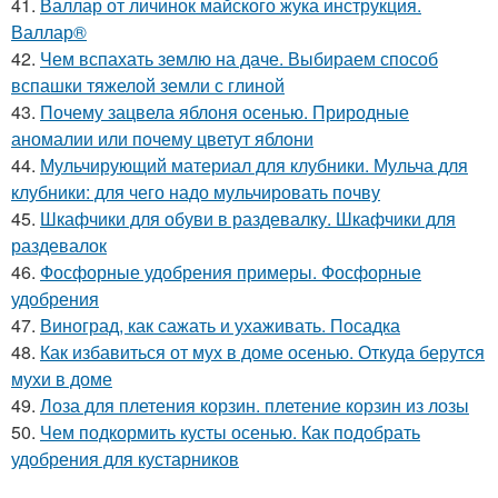
41.
Валлар от личинок майского жука инструкция.
Валлар®
42.
Чем вспахать землю на даче. Выбираем способ
вспашки тяжелой земли с глиной
43.
Почему зацвела яблоня осенью. Природные
аномалии или почему цветут яблони
44.
Мульчирующий материал для клубники. Мульча для
клубники: для чего надо мульчировать почву
45.
Шкафчики для обуви в раздевалку. Шкафчики для
раздевалок
46.
Фосфорные удобрения примеры. Фосфорные
удобрения
47.
Виноград, как сажать и ухаживать. Посадка
48.
Как избавиться от мух в доме осенью. Откуда берутся
мухи в доме
49.
Лоза для плетения корзин. плетение корзин из лозы
50.
Чем подкормить кусты осенью. Как подобрать
удобрения для кустарников