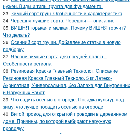
нужен. Виды и типы грунта для фундамента.
33.
Зимний сорт груш. Особенности и характеристика
34.
Черешня лучшие сорта. Черешня — описание
35.
ВИШНЯ горькая и мелкая. Почему ВИШНЯ горчит?
Что делать?
36.
Осенний сорт груши. Добавление статьи в новую
подборку
37.
Яблони зимние сорта для средней полосы.
Особенности региона
38.
Резиновая Краска Главный Технолог. Описание
Резиновая Краска Главный Техноло. 5 кг Латекс-
Акрилатная, Универсальная, без Запаха для Внутренних
и Наружных Работ
39.
Что садить осенью в огороде. Посадка культур под
зиму, что лучше посадить осенью на огороде
40.
Витой провод для открытой проводки в деревянном
доме. Причины, по которой выбирают наружную
проводку