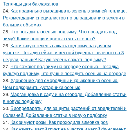
Теплицы для баклажанов
24.
Как правильно выращивать зелень в зимней теплице.
Рекомендации специалистов по выращиванию зелени в
больших объемах
25.
Что посадить осенью под зиму. Что посадить под
зиму? Какие овощи и цветы сеять осенью?
26.
Как и какую зелень сажать под зиму на дачном
участке. Посади сейчас и весной будешь с зеленью на 3
недели раньше! Какую зелень сажать под зиму?
27.
Что сажают под зиму на огороде осенью. Посадка
культур под зиму, что лучше посадить осенью на огороде
28.
Удобрение для смородины и крыжовника осенью.
Чем подкормить кустарники осенью
29.
Марганцовка в саду и на огороде. Добавление статьи
в новую подборку
30.
Биопрепараты для защиты растений от вредителей и
болезней. Добавление статьи в новую подборку
31.
Как зимуют розы. Как проходила зимовка роз
32.
Как узнать, какой грунт на участке и какой фундамент