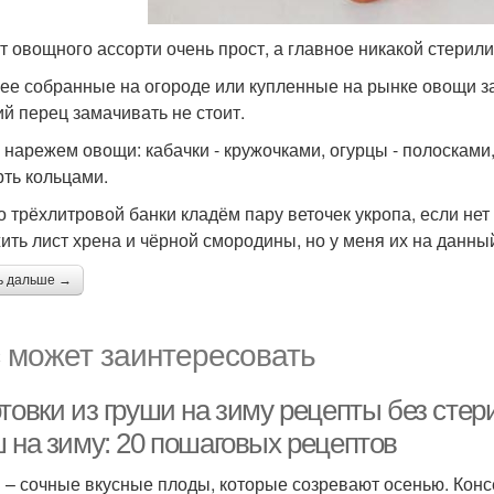
т овощного ассорти очень прост, а главное никакой стерили
ее собранные на огороде или купленные на рынке овощи за
ий перец замачивать не стоит.
 нарежем овощи: кабачки - кружочками, огурцы - полосками,
рть кольцами.
о трёхлитровой банки кладём пару веточек укропа, если не
ить лист хрена и чёрной смородины, но у меня их на данны
ь дальше →
 может заинтересовать
отовки из груши на зиму рецепты без сте
ш на зиму: 20 пошаговых рецептов
 – сочные вкусные плоды, которые созревают осенью. Конс