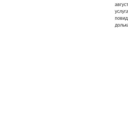
авгус
услуг
повид
дольк