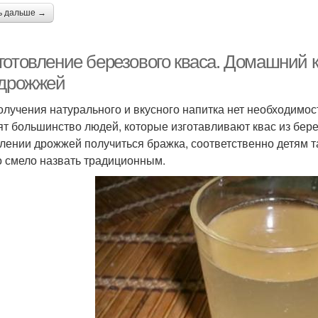
ь дальше →
готовление березового кваса. Домашний к
 дрожжей
олучения натурального и вкусного напитка нет необходимос
ят большинство людей, которые изготавливают квас из берез
лении дрожжей получиться бражка, соответственно детям т
 смело назвать традиционным.