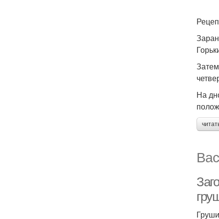
Рецеп
Заран
Горьк
Затем
четве
На дн
полож
читат
Вас
Заг
гру
Груши