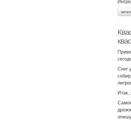
Ингре
читат
Квас
ква
Приве
сегод
Снег 
собир
литро
Итак, 
Самое
дрожж
опишу