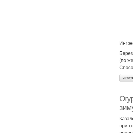
Ингре
Берез
(по же
Спосо
читат
Огу
зим
Казал
приго
рецеп