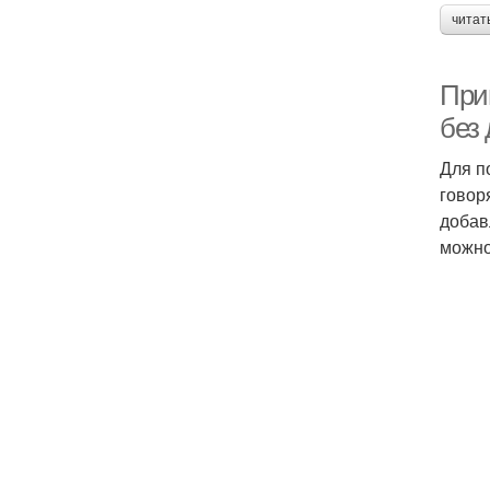
читат
При
без
Для п
говор
добав
можно