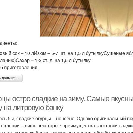
диенты:
овый сок – 10 лИзюм – 5-7 шт. на 1,5 л бутылкуСушеные яб
ланию)Сахар – 1-2 ст. л. на 1,5 л бутылку
б приготовления:
ь дальше →
рцы остро сладкие на зиму. Самые вкусны
у на литровую банку
ось бы, сладкие огурцы – нонсенс. Однако оригинальный вку
товлении – лишь некоторые преимущества заготовки сладки
ты на литровую банку, ключевые правила обработки ингред