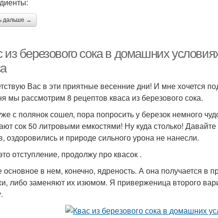
диенты:
ь дальше →
 из березового сока в домашних условиях
са
тствую Вас в эти приятные весенние дни! И мне хочется по
ня мы рассмотрим 8 рецептов кваса из березового сока.
уже с полянок сошел, пора попросить у березок немного чудо
ают сок 50 литровыми емкостями! Ну куда столько! Давайт
в, оздоровились и природе сильного урона не нанесли.
это отступление, продолжу про квасок .
 основное в нем, конечно, ядреность. А она получается в 
и, либо заменяют их изюмом. Я приверженица второго вари
.