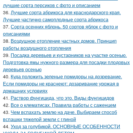
лучшие сорта персиков с фото и описанием
36.
Лучшие сорта абрикоса для краснодарского края.
Лучшие частично самоплодные сорта абрикоса
37.
Сорта осенних яблонь. 50 сортов яблок с фото и
описаниями
38.
Воздушное отопление частных домов. Принцип
работы воздушного отопления
39.
Посадка деревьев и кустарников на участке осенью.
Подготовка ямы нужного размера для посадки плодовых
деревьев осенью
40.
Куда положить зеленые помидоры на дозревание.
Если помидоры не краснеют: дозаривание урожая в
домашних условиях
41.
Раствор фунгицида, что это. Виды фунгицидов
42.
Все о клематисах. Правила работы с саженцем
43.
Чем вспахать землю на даче. Выбираем способ
вспашки тяжелой земли с глиной
44.
Уход за голубикой. ОСНОВНЫЕ ОСОБЕННОСТИ