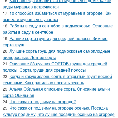
16.
Как навсегда избавиться от муравьев в доме. Какие
виды муравьев встречаются
17.
10 способов избавиться от муравьев в огороде. Как
вывести муравьев с участка
18.
Работы в саду в сентябре в подмосковье. Основные
работы в саду в сентябре
19.
Ранние сорта груши для средней полосы. Зимние
сорта груш
20.
Лучшие сорта груш для подмосковья самоплодные
низкорослые. Летние сорта
21.
Описание 23 лучших СОРТОВ груши для средней
полосы. Сорта груши для средней полосы
22.
Когда и какую зелень сеять в открытый грунт весной
семенами. Как правильно посеять зелень
23.
Алыча Обильная описание сорта. Описание алычи
сорта Обильная
24.
Что сажают под зиму на огороде?
25.
Что сажают под зиму на огороде осенью. Посадка
культур под зиму, что лучше посадить осенью на огороде