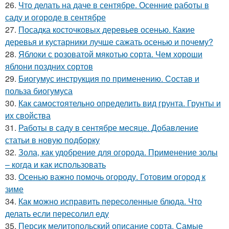
26.
Что делать на даче в сентябре. Осенние работы в
саду и огороде в сентябре
27.
Посадка косточковых деревьев осенью. Какие
деревья и кустарники лучше сажать осенью и почему?
28.
Яблоки с розоватой мякотью сорта. Чем хороши
яблони поздних сортов
29.
Биогумус инструкция по применению. Состав и
польза биогумуса
30.
Как самостоятельно определить вид грунта. Грунты и
их свойства
31.
Работы в саду в сентябре месяце. Добавление
статьи в новую подборку
32.
Зола, как удобрение для огорода. Применение золы
– когда и как использовать
33.
Осенью важно помочь огороду. Готовим огород к
зиме
34.
Как можно исправить пересоленные блюда. Что
делать если пересолил еду
35.
Персик мелитопольский описание сорта. Самые