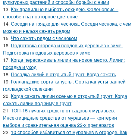
культурных растений и способы борьбы с ними
13.
Как правильно выбрать орхидею. Фаленопсис –
способен на повторное цветение
14.
Соседи на грядке для чеснока. Соседи чеснока, с чем
можно и нельзя сажать рядом
15.
Что сажать рядом с чесноком
16.
Подготовка огорода и плодовых деревьев к зиме.
Подготовка плодовых деревьев к зиме
17.
Когда пересаживать лилии на новое место. Лилии:
посадка и уход
18.
Посадка лилий в открытый грунт. Когда сажать
19.
Голландские сорта капусты. Сорта капусты ранней
голландской селекции
20.
Когда сажать лилии осенью в открытый грунт. Когда
сажать лилии под зиму в грунт
21.
ТОП-15 лучших средств от садовых муравьев.
Инсектицидные средства от муравьев — критерии
выбора и сравнительная оценка 22-х препаратов
22.
10 способов избавиться от муравьев в огороде. Как