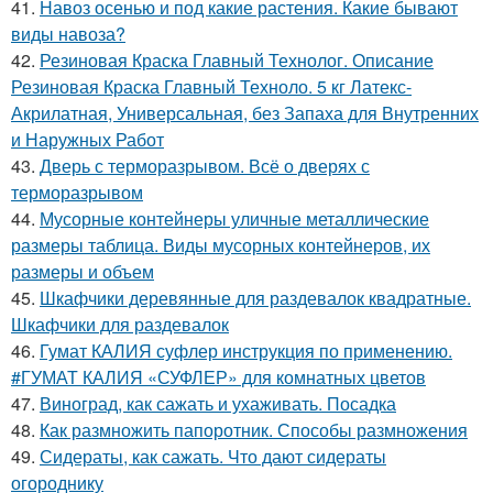
41.
Навоз осенью и под какие растения. Какие бывают
виды навоза?
42.
Резиновая Краска Главный Технолог. Описание
Резиновая Краска Главный Техноло. 5 кг Латекс-
Акрилатная, Универсальная, без Запаха для Внутренних
и Наружных Работ
43.
Дверь с терморазрывом. Всё о дверях с
терморазрывом
44.
Мусорные контейнеры уличные металлические
размеры таблица. Виды мусорных контейнеров, их
размеры и объем
45.
Шкафчики деревянные для раздевалок квадратные.
Шкафчики для раздевалок
46.
Гумат КАЛИЯ суфлер инструкция по применению.
#ГУМАТ КАЛИЯ «СУФЛЕР» для комнатных цветов
47.
Виноград, как сажать и ухаживать. Посадка
48.
Как размножить папоротник. Способы размножения
49.
Сидераты, как сажать. Что дают сидераты
огороднику