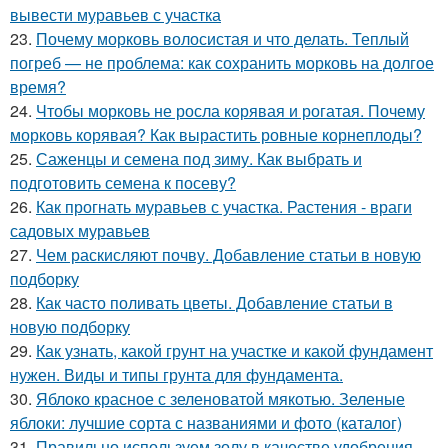
вывести муравьев с участка
23.
Почему морковь волосистая и что делать. Теплый
погреб — не проблема: как сохранить морковь на долгое
время?
24.
Чтобы морковь не росла корявая и рогатая. Почему
морковь корявая? Как вырастить ровные корнеплоды?
25.
Саженцы и семена под зиму. Как выбрать и
подготовить семена к посеву?
26.
Как прогнать муравьев с участка. Растения - враги
садовых муравьев
27.
Чем раскисляют почву. Добавление статьи в новую
подборку
28.
Как часто поливать цветы. Добавление статьи в
новую подборку
29.
Как узнать, какой грунт на участке и какой фундамент
нужен. Виды и типы грунта для фундамента.
30.
Яблоко красное с зеленоватой мякотью. Зеленые
яблоки: лучшие сорта с названиями и фото (каталог)
31.
Правильно используем золу в качестве удобрения