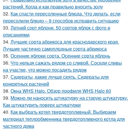
растений. Когда и как правильно вносить золу
32.
Как спасти пересоленные блюда. Что делать, если
пересолили блюдо – 9 способов исправить ситуацию
33.
Летний сорт яблони. 50 сортов яблок с фото и
описаниями
34.
Лучшие сорта абрикоса для краснодарского края.
Лучшие частично самоплодные сорта абрикоса
35.
Осенние яблоки сорта. Осенние сорта яблонь
36.
Что нельзя сажать рядом со сливой. Соседи сливы
на участке, что можно посадить рядом
37.
Сидераты, какие лучше сеять. Сидераты для
конкретных растений
38.
Окна WHS Halo. Обзор профиля WHS Halo 60
39.
Можно ли наносить штукатурку на старую штукатурку.
Как штукатурить поверх штукатурки
40.
Как выбрать котел твердотопливный. Выбираем
материал теплообменника твердотопливного котла для
частного дома