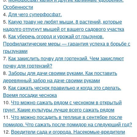
Особенности
4.
Для чего суперфосфат.
5.
Какую траву не любят мыши. 8 растений, которые
надолго отпугнут мышей от вашего садового участка
6.
Как уберечь огород и урожай от грызунов.
Профилактические меры — гарантия успеха в борьбе с
грызунами
7.
Как закислить почву для гортензий. Чем закисляют
почву для гортензий?
8.
Заборы для дачи своими руками. Как поставить
деревянный забор на даче своими руками
9.
Как сажать чеснок правильно и когда это сделать.
Время посадки чеснока
10.
Что можно сажать рядом с чесноком в открытый
грунт. Какие культуры лучше всего сажать рядом
11.
Что можно посадить в теплице в сентябре после
помидор. Что сажать после помидор на следующий год?
12.
Вредители сада и огорода. Насекомые-вредители