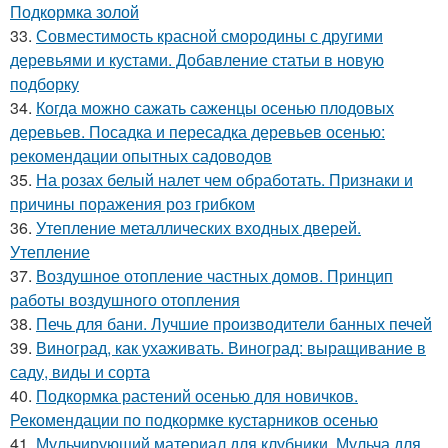
Подкормка золой
33.
Совместимость красной смородины с другими
деревьями и кустами. Добавление статьи в новую
подборку
34.
Когда можно сажать саженцы осенью плодовых
деревьев. Посадка и пересадка деревьев осенью:
рекомендации опытных садоводов
35.
На розах белый налет чем обработать. Признаки и
причины поражения роз грибком
36.
Утепление металлических входных дверей.
Утепление
37.
Воздушное отопление частных домов. Принцип
работы воздушного отопления
38.
Печь для бани. Лучшие производители банных печей
39.
Виноград, как ухаживать. Виноград: выращивание в
саду, виды и сорта
40.
Подкормка растений осенью для новичков.
Рекомендации по подкормке кустарников осенью
41.
Мульчирующий материал для клубники. Мульча для