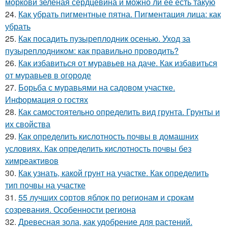
моркови зеленая сердцевина и можно ли ее есть такую
24.
Как убрать пигментные пятна. Пигментация лица: как
убрать
25.
Как посадить пузыреплодник осенью. Уход за
пузыреплодником: как правильно проводить?
26.
Как избавиться от муравьев на даче. Как избавиться
от муравьев в огороде
27.
Борьба с муравьями на садовом участке.
Информация о гостях
28.
Как самостоятельно определить вид грунта. Грунты и
их свойства
29.
Как определить кислотность почвы в домашних
условиях. Как определить кислотность почвы без
химреактивов
30.
Как узнать, какой грунт на участке. Как определить
тип почвы на участке
31.
55 лучших сортов яблок по регионам и срокам
созревания. Особенности региона
32.
Древесная зола, как удобрение для растений.