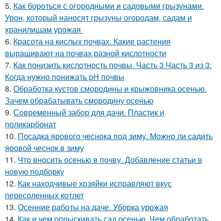
5.
Как бороться с огородными и садовыми грызунами.
Урон, который наносят грызуны огородам, садам и
хранилищам урожая
6.
Красота на кислых почвах. Какие растения
выращивают на почвах разной кислотности
7.
Как понизить кислотность почвы. Часть 3 Часть 3 из 3:
Когда нужно понижать рН почвы
8.
Обработка кустов смородины и крыжовника осенью.
Зачем обрабатывать смородину осенью
9.
Современный забор для дачи. Пластик и
поликарбонат
10.
Посадка ярового чеснока под зиму. Можно ли садить
яровой чеснок в зиму
11.
Что вносить осенью в почву. Добавление статьи в
новую подборку
12.
Как находчивые хозяйки исправляют вкус
пересоленных котлет
13.
Осенние работы на даче. Уборка урожая
14.
Как и чем опрыскивать сад осенью. Чем обработать