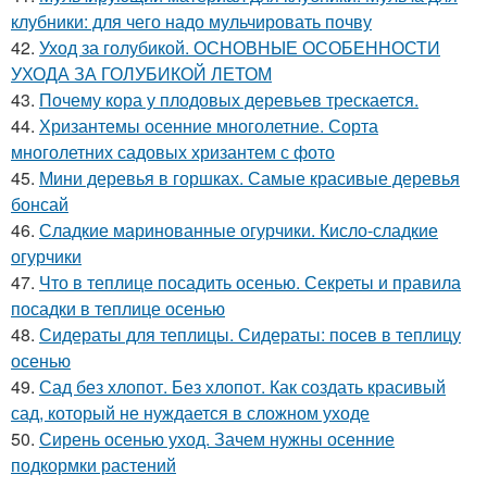
клубники: для чего надо мульчировать почву
42.
Уход за голубикой. ОСНОВНЫЕ ОСОБЕННОСТИ
УХОДА ЗА ГОЛУБИКОЙ ЛЕТОМ
43.
Почему кора у плодовых деревьев трескается.
44.
Хризантемы осенние многолетние. Сорта
многолетних садовых хризантем с фото
45.
Мини деревья в горшках. Самые красивые деревья
бонсай
46.
Сладкие маринованные огурчики. Кисло-сладкие
огурчики
47.
Что в теплице посадить осенью. Секреты и правила
посадки в теплице осенью
48.
Сидераты для теплицы. Сидераты: посев в теплицу
осенью
49.
Сад без хлопот. Без хлопот. Как создать красивый
сад, который не нуждается в сложном уходе
50.
Сирень осенью уход. Зачем нужны осенние
подкормки растений