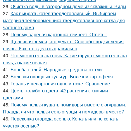
36.
Очистка воды в загородном доме из скважины. Виды
37.
Как выбрать котел твердотопливный. Выбираем
материал теплообменника твердотопливного котла для
частного дома
38.
Почему вареная картошка темнеет. Ответы:
39.
Щелочная земля, что делать. Способы подкисления
почвы. Как это сделать правильно
40.
Что можно есть на ночь. Какие фрукты можно есть на
ночь, а какие нельзя
41.
Борьба с тлей. Народные средства от тли
42.
Болезни овощных культур. Болезни картофеля
43.
Герань и пеларгония одно и тоже. Сравнение
44.
Цветы голубого цвета. 42 растения с синими
цветками
45.
Почему нельзя кушать помидоры вместе с огурцами.
Правда ли что нельзя есть огурцы и помидоры вместе?
46.
Перекопка огорода осенью. Копать или не копать
участок осенью?