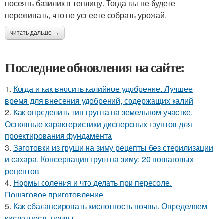
посеять базилик в теплицу. Тогда вы не будете
переживать, что не успеете собрать урожай.
читать дальше →
Последние обновления на сайте:
1.
Когда и как вносить калийное удобрение. Лучшее
время для внесения удобрений, содержащих калий
2.
Как определить тип грунта на земельном участке.
Основные характеристики дисперсных грунтов для
проектирования фундамента
3.
Заготовки из груши на зиму рецепты без стерилизации
и сахара. Консервация груш на зиму: 20 пошаговых
рецептов
4.
Нормы соления и что делать при пересоле.
Пошаговое приготовление
5.
Как сбалансировать кислотность почвы. Определяем
кислотность почвы