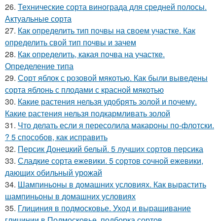
26.
Технические сорта винограда для средней полосы.
Актуальные сорта
27.
Как определить тип почвы на своем участке. Как
определить свой тип почвы и зачем
28.
Как определить, какая почва на участке.
Определение типа
29.
Сорт яблок с розовой мякотью. Как были выведены
сорта яблонь с плодами с красной мякотью
30.
Какие растения нельзя удобрять золой и почему.
Какие растения нельзя подкармливать золой
31.
Что делать если я пересолила макароны по-флотски.
? 5 способов, как исправить
32.
Персик Донецкий белый. 5 лучших сортов персика
33.
Сладкие сорта ежевики. 5 сортов сочной ежевики,
дающих обильный урожай
34.
Шампиньоны в домашних условиях. Как вырастить
шампиньоны в домашних условиях
35.
Глициния в подмосковье. Уход и выращивание
глицинии в Подмосковье, подборка сортов