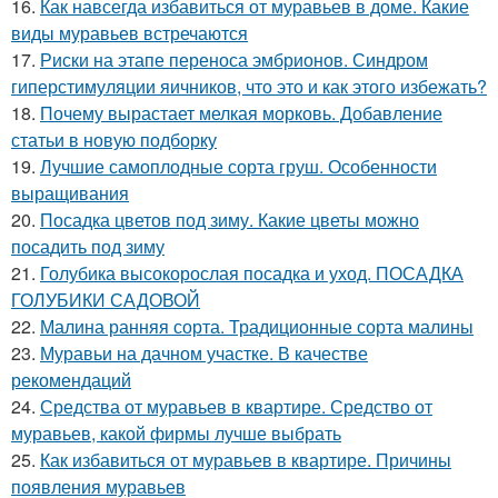
16.
Как навсегда избавиться от муравьев в доме. Какие
виды муравьев встречаются
17.
Риски на этапе переноса эмбрионов. Синдром
гиперстимуляции яичников, что это и как этого избежать?
18.
Почему вырастает мелкая морковь. Добавление
статьи в новую подборку
19.
Лучшие самоплодные сорта груш. Особенности
выращивания
20.
Посадка цветов под зиму. Какие цветы можно
посадить под зиму
21.
Голубика высокорослая посадка и уход. ПОСАДКА
ГОЛУБИКИ САДОВОЙ
22.
Малина ранняя сорта. Традиционные сорта малины
23.
Муравьи на дачном участке. В качестве
рекомендаций
24.
Средства от муравьев в квартире. Средство от
муравьев, какой фирмы лучше выбрать
25.
Как избавиться от муравьев в квартире. Причины
появления муравьев