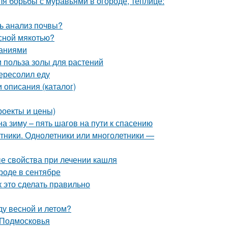
ля борьбы с муравьями в огороде, теплице:
ь анализ почвы?
асной мякотью?
саниями
и польза золы для растений
ересолил еду
 описания (каталог)
роекты и цены)
а зиму – пять шагов на пути к спасению
тники. Однолетники или многолетники —
ые свойства при лечении кашля
ороде в сентябре
 это сделать правильно
ду весной и летом?
 Подмосковья