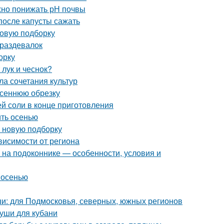
ужно понижать рН почвы
после капусты сажать
новую подборку
 раздевалок
орку
 лук и чеснок?
ла сочетания культур
осеннюю обрезку
ей соли в конце приготовления
ить осенью
в новую подборку
ависимости от региона
ь на подоконнике — особенности, условия и
 осенью
и: для Подмосковья, северных, южных регионов
руши для кубани