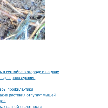
ь в сентябре в огороде и на даче
з дочерних луковиц
 меры профилактики
Какие растения отпугнут мышей
цев
вах разной кислотности