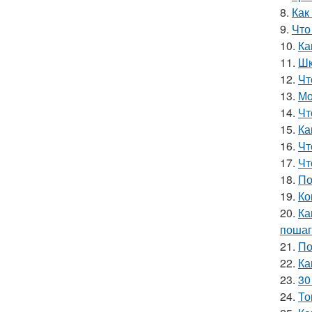
8.
Как
9.
Что
10.
Ка
11.
Шк
12.
Чт
13.
Мо
14.
Чт
15.
Ка
16.
Чт
17.
Чт
18.
По
19.
Ко
20.
Ка
пошаг
21.
По
22.
Ка
23.
30
24.
То