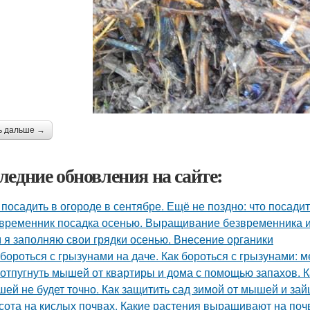
ь дальше →
ледние обновления на сайте:
 посадить в огороде в сентябре. Ещё не поздно: что посадит
временник посадка осенью. Выращивание безвременника и
 я заполняю свои грядки осенью. Внесение органики
 бороться с грызунами на даче. Как бороться с грызунами:
 отпугнуть мышей от квартиры и дома с помощью запахов. 
ей не будет точно. Как защитить сад зимой от мышей и зай
сота на кислых почвах. Какие растения выращивают на поч