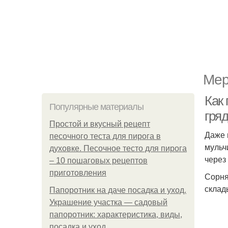
Мер
Как
Популярные материалы
гряд
Простой и вкусный рецепт
Даже 
песочного теста для пирога в
мульч
духовке. Песочное тесто для пирога
через
– 10 пошаговых рецептов
приготовления
Сорня
склад
Папоротник на даче посадка и уход.
Украшение участка — садовый
папоротник: характеристика, виды,
посадка и уход