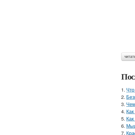
читат
Пос
1.
Что
2.
Без
3.
Чем
4.
Как
5.
Как
6.
Мыш
7.
Кра