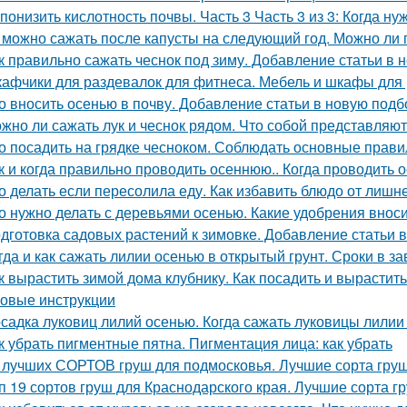
 понизить кислотность почвы. Часть 3 Часть 3 из 3: Когда н
 можно сажать после капусты на следующий год. Можно ли 
к правильно сажать чеснок под зиму. Добавление статьи в 
афчики для раздевалок для фитнеса. Мебель и шкафы для
о вносить осенью в почву. Добавление статьи в новую подб
жно ли сажать лук и чеснок рядом. Что собой представляют
о посадить на грядке чесноком. Соблюдать основные прави
к и когда правильно проводить осеннюю.. Когда проводить 
о делать если пересолила еду. Как избавить блюдо от лишн
о нужно делать с деревьями осенью. Какие удобрения внос
дготовка садовых растений к зимовке. Добавление статьи 
гда и как сажать лилии осенью в открытый грунт. Сроки в з
к вырастить зимой дома клубнику. Как посадить и вырастит
овые инструкции
садка луковиц лилий осенью. Когда сажать луковицы лилии
к убрать пигментные пятна. Пигментация лица: как убрать
 лучших СОРТОВ груш для подмосковья. Лучшие сорта груш
п 19 сортов груш для Краснодарского края. Лучшие сорта г