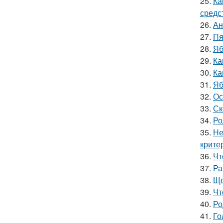
25.
Ка
средс
26.
Ан
27.
Пя
28.
Яб
29.
Ка
30.
Ка
31.
Яб
32.
Ос
33.
Ск
34.
Ро
35.
Не
крите
36.
Чт
37.
Ра
38.
Ще
39.
Чт
40.
Ро
41.
Го