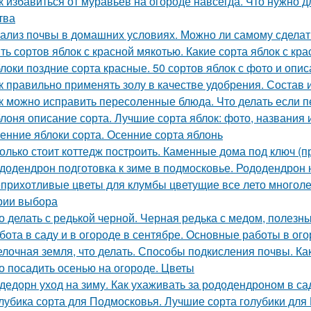
к избавиться от муравьев на огороде навсегда. Что нужно д
тва
ализ почвы в домашних условиях. Можно ли самому сделат
ть сортов яблок с красной мякотью. Какие сорта яблок с кр
локи поздние сорта красные. 50 сортов яблок с фото и опи
к правильно применять золу в качестве удобрения. Состав 
к можно исправить пересоленные блюда. Что делать если п
лоня описание сорта. Лучшие сорта яблок: фото, названия и
енние яблоки сорта. Осенние сорта яблонь
олько стоит коттедж построить. Каменные дома под ключ (п
додендрон подготовка к зиме в подмосковье. Рододендрон н
прихотливые цветы для клумбы цветущие все лето многоле
рии выбора
о делать с редькой черной. Черная редька с медом, полезн
бота в саду и в огороде в сентябре. Основные работы в ог
лочная земля, что делать. Способы подкисления почвы. Как
о посадить осенью на огороде. Цветы
дедорн уход на зиму. Как ухаживать за рододендроном в са
лубика сорта для Подмосковья. Лучшие сорта голубики для