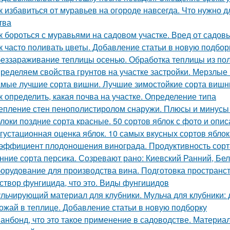
к избавиться от муравьев на огороде навсегда. Что нужно д
тва
к бороться с муравьями на садовом участке. Вред от садов
к часто поливать цветы. Добавление статьи в новую подбор
еззараживание теплицы осенью. Обработка теплицы из по
ределяем свойства грунтов на участке застройки. Мерзлые
мые лучшие сорта вишни. Лучшие зимостойкие сорта вишн
к определить, какая почва на участке. Определение типа
епление стен пенополистиролом снаружи. Плюсы и минусы
локи поздние сорта красные. 50 сортов яблок с фото и опи
густационная оценка яблок. 10 самых вкусных сортов ябло
эффициент плодоношения винограда. Продуктивность сорт
нние сорта персика. Созревают рано: Киевский Ранний, Бе
орудование для производства вина. Подготовка пространс
створ фунгицида, что это. Виды фунгицидов
льчирующий материал для клубники. Мульча для клубники: 
ожай в теплице. Добавление статьи в новую подборку
анбонд, что это такое применение в садоводстве. Материал 