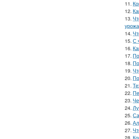
11.
Ко
12.
Ка
13.
Чт
урожа
14.
Чт
15.
С 
16.
Ка
17.
По
18.
По
19.
Чт
20.
По
21.
Те
22.
Пе
23.
Че
24.
Лу
25.
Са
26.
Ал
27.
Чт
28.
Ко