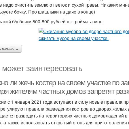
в надо очистить землю от веток и сухой травы. Никаких ми
ьзуете бочку. Про шашлыки на даче в конце)
такой б/у бочки 500-800 рублей в строймагазине.
ь дальше →
 может заинтересовать
о ли жечь костер на своем участке по зак
аря жителям частных домов запретят раз
сии с 1 января 2021 года вступают в силу новые правила 
 регулируют правила разведения костров во дворах жилых до
щается разводить на территориях частных домовладений в н
у, а также использовать открытый огонь для приготовления