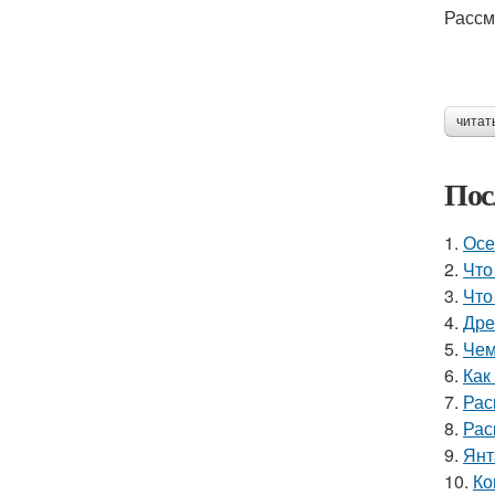
Рассм
читат
Пос
1.
Осе
2.
Что
3.
Что
4.
Дре
5.
Чем
6.
Как
7.
Рас
8.
Рас
9.
Янт
10.
Ко