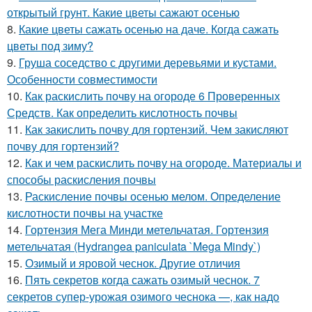
открытый грунт. Какие цветы сажают осенью
8.
Какие цветы сажать осенью на даче. Когда сажать
цветы под зиму?
9.
Груша соседство с другими деревьями и кустами.
Особенности совместимости
10.
Как раскислить почву на огороде 6 Проверенных
Средств. Как определить кислотность почвы
11.
Как закислить почву для гортензий. Чем закисляют
почву для гортензий?
12.
Как и чем раскислить почву на огороде. Материалы и
способы раскисления почвы
13.
Раскисление почвы осенью мелом. Определение
кислотности почвы на участке
14.
Гортензия Мега Минди метельчатая. Гортензия
метельчатая (Hydrangea paniculata `Mega Mindy`)
15.
Озимый и яровой чеснок. Другие отличия
16.
Пять секретов когда сажать озимый чеснок. 7
секретов супер-урожая озимого чеснока —, как надо