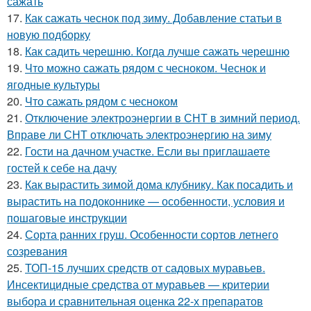
сажать
17.
Как сажать чеснок под зиму. Добавление статьи в
новую подборку
18.
Как садить черешню. Когда лучше сажать черешню
19.
Что можно сажать рядом с чесноком. Чеснок и
ягодные культуры
20.
Что сажать рядом с чесноком
21.
Отключение электроэнергии в СНТ в зимний период.
Вправе ли СНТ отключать электроэнергию на зиму
22.
Гости на дачном участке. Если вы приглашаете
гостей к себе на дачу
23.
Как вырастить зимой дома клубнику. Как посадить и
вырастить на подоконнике — особенности, условия и
пошаговые инструкции
24.
Сорта ранних груш. Особенности сортов летнего
созревания
25.
ТОП-15 лучших средств от садовых муравьев.
Инсектицидные средства от муравьев — критерии
выбора и сравнительная оценка 22-х препаратов