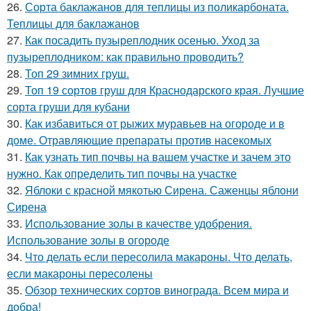
26.
Сорта баклажанов для теплицы из поликарбоната.
Теплицы для баклажанов
27.
Как посадить пузыреплодник осенью. Уход за
пузыреплодником: как правильно проводить?
28.
Топ 29 зимних груш.
29.
Топ 19 сортов груш для Краснодарского края. Лучшие
сорта груши для кубани
30.
Как избавиться от рыжих муравьев на огороде и в
доме. Отравляющие препараты против насекомых
31.
Как узнать тип почвы на вашем участке и зачем это
нужно. Как определить тип почвы на участке
32.
Яблоки с красной мякотью Сирена. Саженцы яблони
Сирена
33.
Использование золы в качестве удобрения.
Использование золы в огороде
34.
Что делать если пересолила макароны. Что делать,
если макароны пересолены
35.
Обзор технических сортов винограда. Всем мира и
добра!