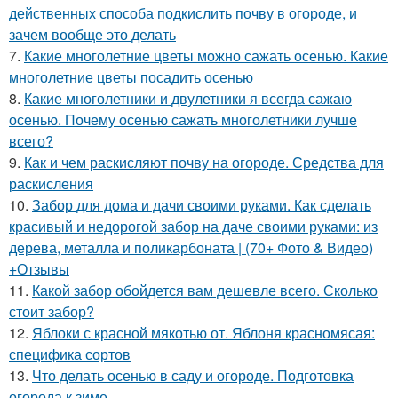
действенных способа подкислить почву в огороде, и
зачем вообще это делать
7.
Какие многолетние цветы можно сажать осенью. Какие
многолетние цветы посадить осенью
8.
Какие многолетники и двулетники я всегда сажаю
осенью. Почему осенью сажать многолетники лучше
всего?
9.
Как и чем раскисляют почву на огороде. Средства для
раскисления
10.
Забор для дома и дачи своими руками. Как сделать
красивый и недорогой забор на даче своими руками: из
дерева, металла и поликарбоната | (70+ Фото & Видео)
+Отзывы
11.
Какой забор обойдется вам дешевле всего. Сколько
стоит забор?
12.
Яблоки с красной мякотью от. Яблоня красномясая:
специфика сортов
13.
Что делать осенью в саду и огороде. Подготовка
огорода к зиме