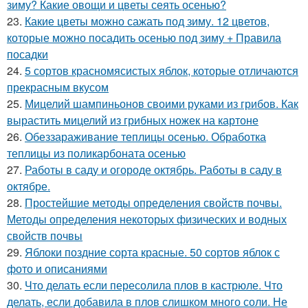
зиму? Какие овощи и цветы сеять осенью?
23.
Какие цветы можно сажать под зиму. 12 цветов,
которые можно посадить осенью под зиму + Правила
посадки
24.
5 сортов красномясистых яблок, которые отличаются
прекрасным вкусом
25.
Мицелий шампиньонов своими руками из грибов. Как
вырастить мицелий из грибных ножек на картоне
26.
Обеззараживание теплицы осенью. Обработка
теплицы из поликарбоната осенью
27.
Работы в саду и огороде октябрь. Работы в саду в
октябре.
28.
Простейшие методы определения свойств почвы.
Методы определения некоторых физических и водных
свойств почвы
29.
Яблоки поздние сорта красные. 50 сортов яблок с
фото и описаниями
30.
Что делать если пересолила плов в кастрюле. Что
делать, если добавила в плов слишком много соли. Не