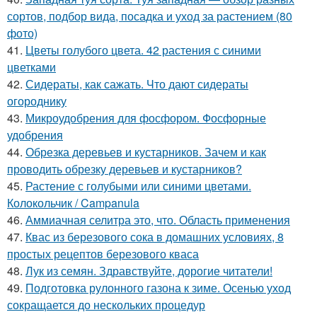
сортов, подбор вида, посадка и уход за растением (80
фото)
41.
Цветы голубого цвета. 42 растения с синими
цветками
42.
Сидераты, как сажать. Что дают сидераты
огороднику
43.
Микроудобрения для фосфором. Фосфорные
удобрения
44.
Обрезка деревьев и кустарников. Зачем и как
проводить обрезку деревьев и кустарников?
45.
Растение с голубыми или синими цветами.
Колокольчик / Campanula
46.
Аммиачная селитра это, что. Область применения
47.
Квас из березового сока в домашних условиях, 8
простых рецептов березового кваса
48.
Лук из семян. Здравствуйте, дорогие читатели!
49.
Подготовка рулонного газона к зиме. Осенью уход
сокращается до нескольких процедур