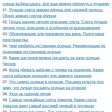
спеши выбрасывать, всё еще можно обернуть к лучшему
31.
Лучшие сорта зимних яблонь для средней полосы.
Обзор зимних сортов яблони
32.
Груша ранняя летняя описание сорта. Сорта лучших
летних груш: описание и особенности выращивания
33.
Оборудование для производства вина. Подготовка
пространства
34.
Чем удобрять кустарники осенью. Рекомендации по
подкормке кустарников осенью
35.
Какие растения можно посадить на даче осенью.
Чеснок
36.
Когда убирать кабачки с грядки на хранение. Какие
сорта кабачков подходят для зимнего хранения
37.
Что садить осенью в огороде. Посадка культур под
зиму, что лучше посадить осенью на огороде
38.
Уход за газоном летом
39.
Самые урожайные сорта томатов. Какие сорта
томатов дают самый высокий урожай в теплицах
40.
Западная туя сорта. Туя западная — обзор разных