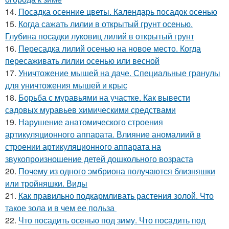
14.
Посадка осенние цветы. Календарь посадок осенью
15.
Когда сажать лилии в открытый грунт осенью.
Глубина посадки луковиц лилий в открытый грунт
16.
Пересадка лилий осенью на новое место. Когда
пересаживать лилии осенью или весной
17.
Уничтожение мышей на даче. Специальные гранулы
для уничтожения мышей и крыс
18.
Борьба с муравьями на участке. Как вывести
садовых муравьев химическими средствами
19.
Нарушение анатомического строения
артикуляционного аппарата. Влияние аномалиий в
строении артикуляционного аппарата на
звукопроизношение детей дошкольного возраста
20.
Почему из одного эмбриона получаются близняшки
или тройняшки. Виды
21.
Как правильно подкармливать растения золой. Что
такое зола и в чем ее польза
22.
Что посадить осенью под зиму. Что посадить под