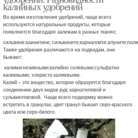
калийных удобрений
Во время изготовления удобрений, чаще всего
используются натуральные продукты, которые
появляются благодаря залежам в разных тканях;
сильвине;каинитине; сильвините;карналлите;алуните;пол
Также удобрения различаются на подвидам, они
бывают:
калимагнезивными;калийно солевыми;сульфатно
калиевыми; хлористо калиевыми.
Калий – это вещество, которое образуется благодаря
соединению двух видов руд: карнатиловой и
сульвинтововой. Чаще всего подкормку можно
встретить в гранулах, цвет гранул бывает серо-красного
цвета или серо-белого.