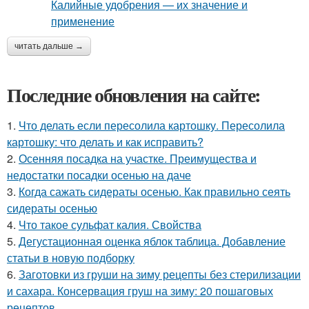
читать дальше →
Последние обновления на сайте:
1.
Что делать если пересолила картошку. Пересолила
картошку: что делать и как исправить?
2.
Осенняя посадка на участке. Преимущества и
недостатки посадки осенью на даче
3.
Когда сажать сидераты осенью. Как правильно сеять
сидераты осенью
4.
Что такое сульфат калия. Свойства
5.
Дегустационная оценка яблок таблица. Добавление
статьи в новую подборку
6.
Заготовки из груши на зиму рецепты без стерилизации
и сахара. Консервация груш на зиму: 20 пошаговых
рецептов