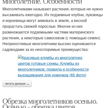
многолетние. Особенности
Многолетниками называют растения, которые не нужно
высаживать ежегодно. Их подземные клубни, луковицы
Цвета для весенней
и корневища могут зимовать в земле, а весной
Контейнерные клумбы
клумбы
прорастать свежей порослью. Многие из них
размножаются подземными частями материнского
растения, а некоторые самосевом (с помощью семян).
Неприхотливые многолетники высоко оцениваются
Клумба из
Многолетние цвета
садоводами за их неоспоримые преимущества:
многолетников
читать дальше →
Обрезка многолетников осенью.
Осенью - обрезка цветов