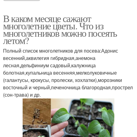
В каком месяце сажают
многолетние цветы. Что из
многолетников можно посеять
летом?
Полный список многолетников для посева:Адонис
весенний,аквилегия гибридная,анемона
лесная,дельфиниум садовый,калужница
болотная,купальница весенняя,мелколуковичные
(галантусы, крокусы, пролески, хохлатки),морозники
восточный и черный,печеночница благородная,прострел
(сон-трава) и др.