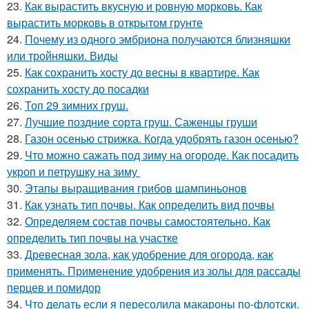
23.
Как вырастить вкусную и ровную морковь. Как
вырастить морковь в открытом грунте
24.
Почему из одного эмбриона получаются близняшки
или тройняшки. Виды
25.
Как сохранить хосту до весны в квартире. Как
сохранить хосту до посадки
26.
Топ 29 зимних груш.
27.
Лучшие поздние сорта груш. Саженцы груши
28.
Газон осенью стрижка. Когда удобрять газон осенью?
29.
Что можно сажать под зиму на огороде. Как посадить
укроп и петрушку на зиму
30.
Этапы выращивания грибов шампиньонов
31.
Как узнать тип почвы. Как определить вид почвы
32.
Определяем состав почвы самостоятельно. Как
определить тип почвы на участке
33.
Древесная зола, как удобрение для огорода, как
применять. Применение удобрения из золы для рассады
перцев и помидор
34.
Что делать если я пересолила макароны по-флотски.