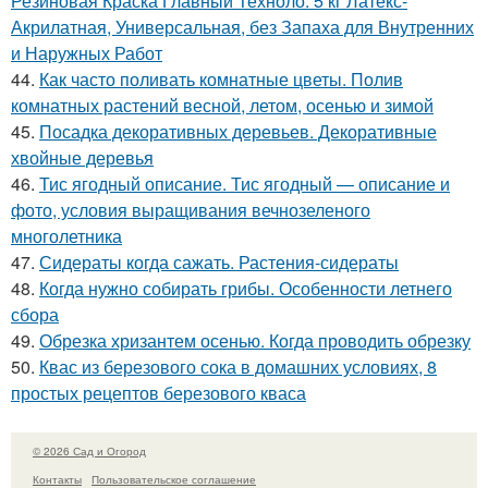
Резиновая Краска Главный Техноло. 5 кг Латекс-
Акрилатная, Универсальная, без Запаха для Внутренних
и Наружных Работ
44.
Как часто поливать комнатные цветы. Полив
комнатных растений весной, летом, осенью и зимой
45.
Посадка декоративных деревьев. Декоративные
хвойные деревья
46.
Тис ягодный описание. Тис ягодный — описание и
фото, условия выращивания вечнозеленого
многолетника
47.
Сидераты когда сажать. Растения-сидераты
48.
Когда нужно собирать грибы. Особенности летнего
сбора
49.
Обрезка хризантем осенью. Когда проводить обрезку
50.
Квас из березового сока в домашних условиях, 8
простых рецептов березового кваса
© 2026 Сад и Огород
Контакты
Пользовательское соглашение