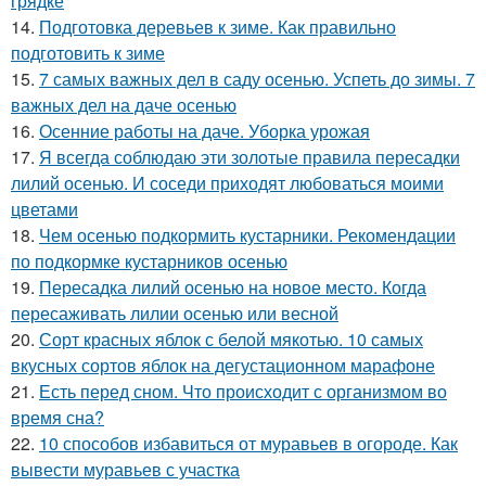
грядке
14.
Подготовка деревьев к зиме. Как правильно
подготовить к зиме
15.
7 самых важных дел в саду осенью. Успеть до зимы. 7
важных дел на даче осенью
16.
Осенние работы на даче. Уборка урожая
17.
Я всегда соблюдаю эти золотые правила пересадки
лилий осенью. И соседи приходят любоваться моими
цветами
18.
Чем осенью подкормить кустарники. Рекомендации
по подкормке кустарников осенью
19.
Пересадка лилий осенью на новое место. Когда
пересаживать лилии осенью или весной
20.
Сорт красных яблок с белой мякотью. 10 самых
вкусных сортов яблок на дегустационном марафоне
21.
Есть перед сном. Что происходит с организмом во
время сна?
22.
10 способов избавиться от муравьев в огороде. Как
вывести муравьев с участка