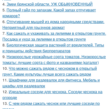
4.
Змеи брянской области. УЖ ОБЫКНОВЕННЫЙ
5.
Полный гайд по запахам. Какой запах отпугивает
комаров?
6.
Отпугивание мышей из дома народными средствами.
Неприятный для грызунов аромат
7.
Как сажать и ухаживать за лилиями в открытом грунте.
Посадка и уход за лилиями в открытом грунте
8.
Биологическая защита растений от вредителей. Типы
и принципы действия биопрепаратов
9.
Низкорослые урожайные сорта томатов. Низкорослые
томаты: лучшие сорта с фото и названиями (каталог)
10.
Что можно сажать рядом с чесноком в открытый
грунт. Какие культуры лучше всего сажать рядом
11.
Шкафчики для раздевалок для фитнеса. Мебель и
шкафы для раздевалок
12.
Идеальные соседи для чеснока. Соседи чеснока на
огороде
13.
С чем рядом сажать чеснок или лучшие соседи по