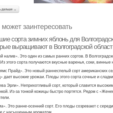
ь дальше →
 может заинтересовать
шие сорта зимних яблонь для Волгоградск
орые выращивают в Волгоградской област
й налив». Это один из самых ранних сортов. В Волгоградск
 Из этого сорта получаются вкусные варенья, соки, винные 
ямс Прайд». Это новый раннеспелый сорт американских с
» дает высокие урожаи. Плоды этого сорта сочные и сладки
ва Эрли». Неприхотливый сорт, который славится высоким
нкой. Из-за тонкой кожицы быстро портятся. Рядом с «Жене
тели.
а». Это ранне-осенний сорт. Его плоды созревают с середи
е с насыщенным ароматом.