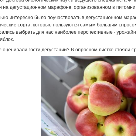
и на дегустационном марафоне, организованном в питомни
ьно интересно было поучаствовать в дегустационном мар
ические сорта, которые пользуются самым большим спросо
рались выбрать для нас наиболее перспективные - урожайн
яблок.
е оценивали гости дегустации? В опросном листке стояли с