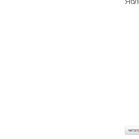
Ябл
Фо
читат