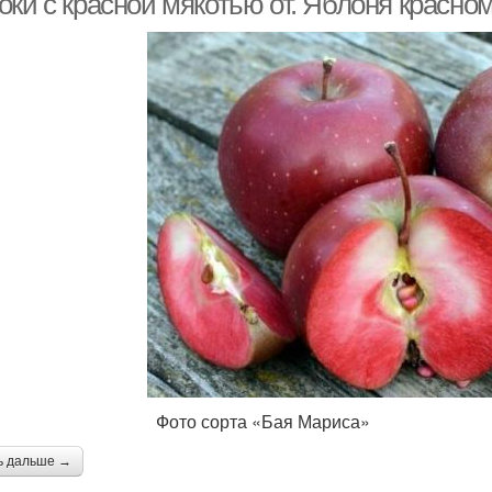
оки с красной мякотью от. Яблоня красно
то сорта «Бая Мариса»
ь дальше →