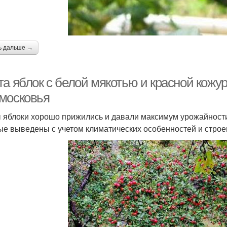
ь дальше →
а яблок с белой мякотью и красной кожур
московья
 яблоки хорошо прижились и давали максимум урожайности
ые выведены с учетом климатических особенностей и строе