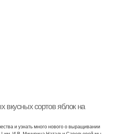
х вкусных сортов яблок на
чества и узнать много нового о выращивании
НЦ им. И.В. Мичурина Натальи Савельевой мы