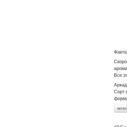
Факто
Скоро
арома
Все э
Аркад
Сорт 
форму
читат