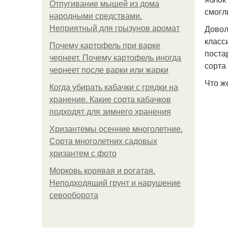
Отпугивание мышей из дома
смогл
народными средствами.
Довол
Неприятный для грызунов аромат
класс
Почему картофель при варке
поста
чернеет. Почему картофель иногда
сорта 
чернеет после варки или жарки
Что ж
Когда убирать кабачки с грядки на
хранение. Какие сорта кабачков
подходят для зимнего хранения
Хризантемы осенние многолетние.
Сорта многолетних садовых
хризантем с фото
Морковь корявая и рогатая.
Неподходящий грунт и нарушение
севооборота