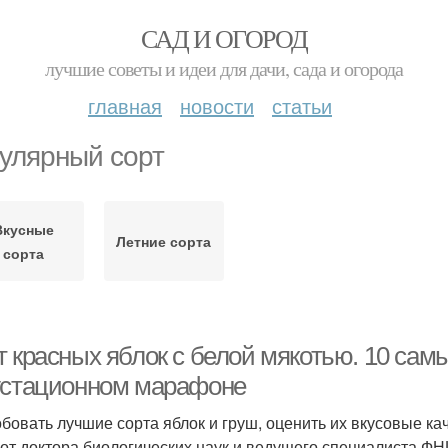
САД И ОГОРОД
лучшие советы и идеи для дачи, сада и огорода
главная
новости
статьи
улярный сорт
Вкусные
Летние сорта
сорта
 красных яблок с белой мякотью. 10 самы
устационном марафоне
бовать лучшие сорта яблок и груш, оценить их вкусовые ка
 от доктора биологических наук и ведущего специалиста Ф