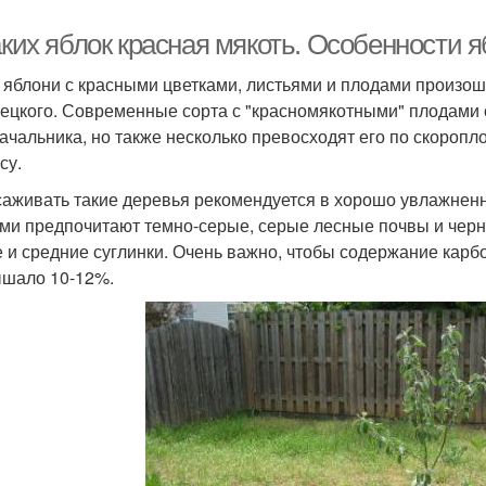
каких яблок красная мякоть. Особенности
е яблони с красными цветками, листьями и плодами произош
ецкого. Современные сорта с "красномякотными" плодами 
ачальника, но также несколько превосходят его по скоропло
су.
саживать такие деревья рекомендуется в хорошо увлажненн
ми предпочитают темно-серые, серые лесные почвы и черн
е и средние суглинки. Очень важно, чтобы содержание карбо
шало 10-12%.