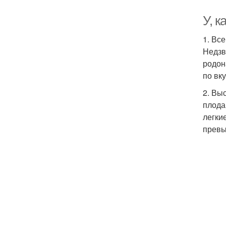
У, 
1. Вс
Недзв
родон
по вку
2. Вы
плода
легки
превы