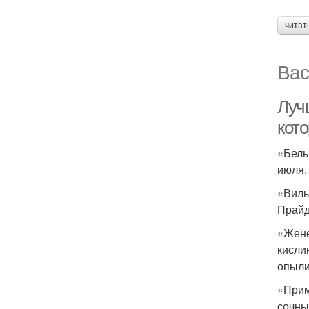
читат
Вас
Луч
кот
«Белы
июля.
«Виль
Прайд
«Жене
кисли
опыли
«Прим
сочны