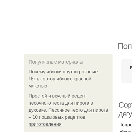
Поп
Популярные материалы
Почему яблоки внутри розовые.
Пять сортов яблок с красной
мякотью
Простой и вкусный рецепт
песочного теста для пирога в
Сорт
духовке. Песочное тесто для пирога
дег
– 10 пошаговых рецептов
Попро
приготовления
яблок