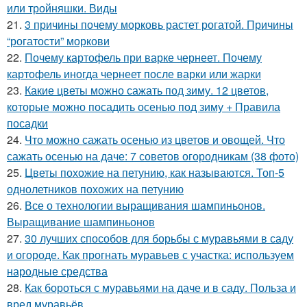
или тройняшки. Виды
21.
3 причины почему морковь растет рогатой. Причины
“рогатости” моркови
22.
Почему картофель при варке чернеет. Почему
картофель иногда чернеет после варки или жарки
23.
Какие цветы можно сажать под зиму. 12 цветов,
которые можно посадить осенью под зиму + Правила
посадки
24.
Что можно сажать осенью из цветов и овощей. Что
сажать осенью на даче: 7 советов огородникам (38 фото)
25.
Цветы похожие на петунию, как называются. Топ-5
однолетников похожих на петунию
26.
Все о технологии выращивания шампиньонов.
Выращивание шампиньонов
27.
30 лучших способов для борьбы с муравьями в саду
и огороде. Как прогнать муравьев с участка: используем
народные средства
28.
Как бороться с муравьями на даче и в саду. Польза и
вред муравьёв