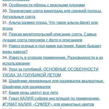
29.
Особенности яблонь с красными плодами
30.
Технические сорта винограда для средней полосы.
Актуальные сорта
31.
Алыча размер плода. Что такое алыча фрукт или
ягода
32.
Персик мелитопольский описание сорта. Самые
лучшие сорта персиков с фото и описанием
33.
Навоз осенью и под какие растения. Какие бывают
виды навоза?
34.
Известь в огороде применение. Разновидности и их
использование
35.
Уход за голубикой. ОСНОВНЫЕ ОСОБЕННОСТИ
УХОДА ЗА ГОЛУБИКОЙ ЛЕТОМ
36.
Шкафчики деревянные для раздевалок квадратные.
Шкафчики для раздевалок
37.
Какие розы цветут все лето
38.
Гумат КАЛИЯ суфлер инструкция по применению.
#ГУМАТ КАЛИЯ «СУФЛЕР» для комнатных цветов