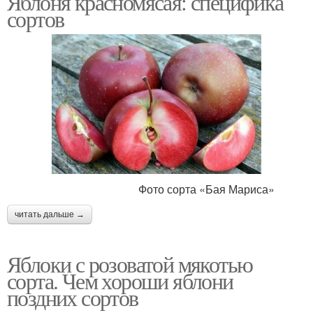
Яблоня красномясая: специфика
сортов
Фото сорта «Бая Мариса»
читать дальше →
Яблоки с розоватой мякотью
сорта. Чем хороши яблони
поздних сортов