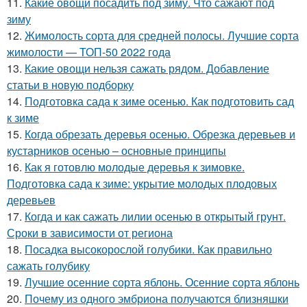
11.
Какие овощи посадить под зиму. Что сажают под
зиму
12.
Жимолость сорта для средней полосы. Лучшие сорта
жимолости — ТОП-50 2022 года
13.
Какие овощи нельзя сажать рядом. Добавление
статьи в новую подборку
14.
Подготовка сада к зиме осенью. Как подготовить сад
к зиме
15.
Когда обрезать деревья осенью. Обрезка деревьев и
кустарников осенью – основные принципы
16.
Как я готовлю молодые деревья к зимовке.
Подготовка сада к зиме: укрытие молодых плодовых
деревьев
17.
Когда и как сажать лилии осенью в открытый грунт.
Сроки в зависимости от региона
18.
Посадка высокорослой голубики. Как правильно
сажать голубику
19.
Лучшие осенние сорта яблонь. Осенние сорта яблонь
20.
Почему из одного эмбриона получаются близняшки