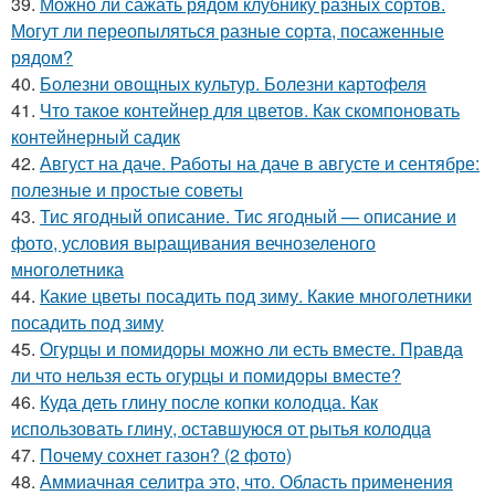
39.
Можно ли сажать рядом клубнику разных сортов.
Могут ли переопыляться разные сорта, посаженные
рядом?
40.
Болезни овощных культур. Болезни картофеля
41.
Что такое контейнер для цветов. Как скомпоновать
контейнерный садик
42.
Август на даче. Работы на даче в августе и сентябре:
полезные и простые советы
43.
Тис ягодный описание. Тис ягодный — описание и
фото, условия выращивания вечнозеленого
многолетника
44.
Какие цветы посадить под зиму. Какие многолетники
посадить под зиму
45.
Огурцы и помидоры можно ли есть вместе. Правда
ли что нельзя есть огурцы и помидоры вместе?
46.
Куда деть глину после копки колодца. Как
использовать глину, оставшуюся от рытья колодца
47.
Почему сохнет газон? (2 фото)
48.
Аммиачная селитра это, что. Область применения