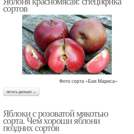
Яблоня красномясая: специфика
сортов
Фото сорта «Бая Мариса»
читать дальше →
Яблоки с розоватой мякотью
сорта. Чем хороши яблони
поздних сортов