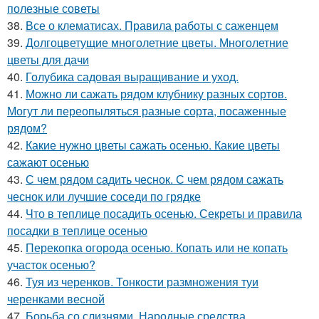
полезные советы
38.
Все о клематисах. Правила работы с саженцем
39.
Долгоцветущие многолетние цветы. Многолетние
цветы для дачи
40.
Голубика садовая выращивание и уход.
41.
Можно ли сажать рядом клубнику разных сортов.
Могут ли переопыляться разные сорта, посаженные
рядом?
42.
Какие нужно цветы сажать осенью. Какие цветы
сажают осенью
43.
С чем рядом садить чеснок. С чем рядом сажать
чеснок или лучшие соседи по грядке
44.
Что в теплице посадить осенью. Секреты и правила
посадки в теплице осенью
45.
Перекопка огорода осенью. Копать или не копать
участок осенью?
46.
Туя из черенков. Тонкости размножения туи
черенками весной
47.
Борьба со слизнями. Народные средства