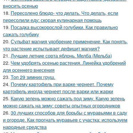
вносить осенью
18.
Пересолено блюдо- что делать. Что делать, если
пересолили еду: скорая кулинарная помощь
19.
Посадка высокорослой голубики. Как правильно
сажать голубику
20.
Сульфат магния удобрение применение. Как понять,
что растение испытывает дефицит магния?
21.
Лучшие летние сорта яблонь. Мелба (Мельба)
22.
Чем удобрять осенью растения. Линейка удобрений
для осеннего внесения
23.
Топ 29 зимних груш.
24.
Почему картофель при варке чернеет. Почему
картофель иногда чернеет после варки или жарки
25.
Какую зелень можно сажать под зиму. Какую зелень
можно сажать на зиму: советы опытных огородников
26.
30 лучших способов для борьбы с муравьями в саду
и огороде. Как прогнать муравьев с участка: используем
народные средства