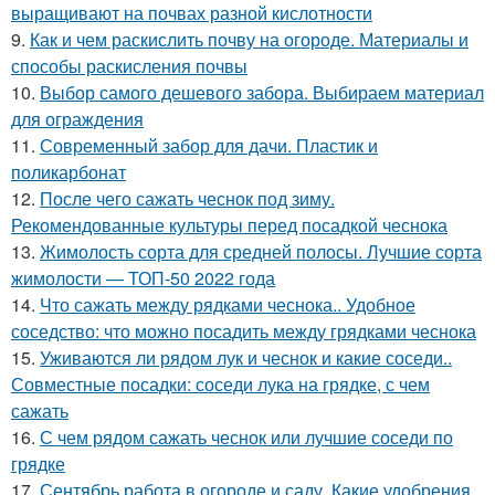
выращивают на почвах разной кислотности
9.
Как и чем раскислить почву на огороде. Материалы и
способы раскисления почвы
10.
Выбор самого дешевого забора. Выбираем материал
для ограждения
11.
Современный забор для дачи. Пластик и
поликарбонат
12.
После чего сажать чеснок под зиму.
Рекомендованные культуры перед посадкой чеснока
13.
Жимолость сорта для средней полосы. Лучшие сорта
жимолости — ТОП-50 2022 года
14.
Что сажать между рядками чеснока.. Удобное
соседство: что можно посадить между грядками чеснока
15.
Уживаются ли рядом лук и чеснок и какие соседи..
Совместные посадки: соседи лука на грядке, с чем
сажать
16.
С чем рядом сажать чеснок или лучшие соседи по
грядке
17.
Сентябрь работа в огороде и саду. Какие удобрения