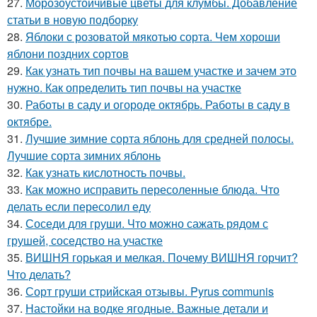
27.
Морозоустойчивые цветы для клумбы. Добавление
статьи в новую подборку
28.
Яблоки с розоватой мякотью сорта. Чем хороши
яблони поздних сортов
29.
Как узнать тип почвы на вашем участке и зачем это
нужно. Как определить тип почвы на участке
30.
Работы в саду и огороде октябрь. Работы в саду в
октябре.
31.
Лучшие зимние сорта яблонь для средней полосы.
Лучшие сорта зимних яблонь
32.
Как узнать кислотность почвы.
33.
Как можно исправить пересоленные блюда. Что
делать если пересолил еду
34.
Соседи для груши. Что можно сажать рядом с
грушей, соседство на участке
35.
ВИШНЯ горькая и мелкая. Почему ВИШНЯ горчит?
Что делать?
36.
Сорт груши стрийская отзывы. Pyrus communis
37.
Настойки на водке ягодные. Важные детали и