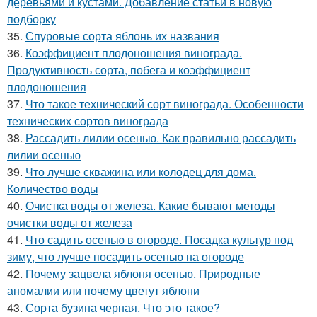
деревьями и кустами. Добавление статьи в новую
подборку
35.
Спуровые сорта яблонь их названия
36.
Коэффициент плодоношения винограда.
Продуктивность сорта, побега и коэффициент
плодоношения
37.
Что такое технический сорт винограда. Особенности
технических сортов винограда
38.
Рассадить лилии осенью. Как правильно рассадить
лилии осенью
39.
Что лучше скважина или колодец для дома.
Количество воды
40.
Очистка воды от железа. Какие бывают методы
очистки воды от железа
41.
Что садить осенью в огороде. Посадка культур под
зиму, что лучше посадить осенью на огороде
42.
Почему зацвела яблоня осенью. Природные
аномалии или почему цветут яблони
43.
Сорта бузина черная. Что это такое?