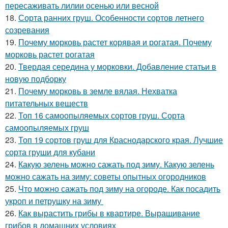
пересаживать лилии осенью или весной
18.
Сорта ранних груш. Особенности сортов летнего
созревания
19.
Почему морковь растет корявая и рогатая. Почему
морковь растет рогатая
20.
Твердая середина у морковки. Добавление статьи в
новую подборку
21.
Почему морковь в земле вялая. Нехватка
питательных веществ
22.
Топ 16 самоопыляемых сортов груш. Сорта
самоопыляемых груш
23.
Топ 19 сортов груш для Краснодарского края. Лучшие
сорта груши для кубани
24.
Какую зелень можно сажать под зиму. Какую зелень
можно сажать на зиму: советы опытных огородников
25.
Что можно сажать под зиму на огороде. Как посадить
укроп и петрушку на зиму
26.
Как вырастить грибы в квартире. Выращивание
грибов в домашних условиях