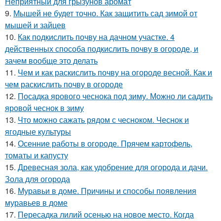
Неприятный для грызунов аромат
9.
Мышей не будет точно. Как защитить сад зимой от
мышей и зайцев
10.
Как подкислить почву на дачном участке. 4
действенных способа подкислить почву в огороде, и
зачем вообще это делать
11.
Чем и как раскислить почву на огороде весной. Как и
чем раскислить почву в огороде
12.
Посадка ярового чеснока под зиму. Можно ли садить
яровой чеснок в зиму
13.
Что можно сажать рядом с чесноком. Чеснок и
ягодные культуры
14.
Осенние работы в огороде. Прячем картофель,
томаты и капусту
15.
Древесная зола, как удобрение для огорода и дачи.
Зола для огорода
16.
Муравьи в доме. Причины и способы появления
муравьев в доме
17.
Пересадка лилий осенью на новое место. Когда