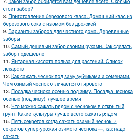
7.
Какой забор обойдется вам дешевле всего. Сколько
стоит забор?
8.
Приготовление березового кваса. Домашний квас из
березового сока с изюмом без дрожжей
9.
Варианты заборов для частного дома. Деревянные
заборы
10.
Самый дешевый забор своими руками. Как сделать
забор подешевле
11.
Янтарная кислота польза для растений. Список
лекарств
12.
Как сажать чеснок под зиму зубчиками и семенами.
Чем озимый чеснок отличается от ярового
13.
Посадка чеснока осенью под зиму. Посадка чеснока
осенью (под зиму), лучшее время
14.
Что можно сажать рядом с чесноком в открытый
грунт. Какие культуры лучше всего сажать рядом
15.
Пять секретов когда сажать озимый чеснок. 7
секретов супер-урожая озимого чеснока —, как надо
сажать