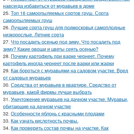
навсегда избавиться от муравьев в доме
25.
Топ 16 самоопыляемых сортов груш. Сорта
самоопыляемых груш
26.
Лучшие сорта груш для подмосковья самоплодные
низкорослые. Летние сорта
27.
Что посадить осенью под зиму. Что посадить под
зиму? Какие овощи и цветы сеять осенью?
28.
Почему картофель при варке чернеет. Почему
картофель иногда чернеет после варки или жарки
29.
Как бороться с муравьями на садовом участке. Вред
от садовых муравьев
30.
Средства от муравьев в квартире. Средство от
муравьев, какой фирмы лучше выбрать
31.
Уничтожение муравьев на дачном участке. Муравьи,
обитающие на дачном участке
32.
Особенности яблонь с красными плодами
33.
Как узнать кислотность почвы.
34.
Как проверить состав почвы на участке. Как