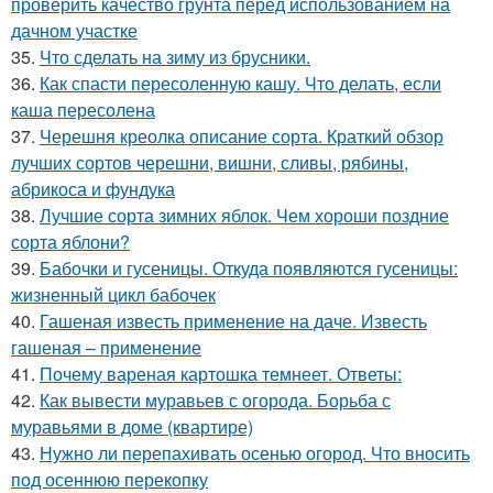
проверить качество грунта перед использованием на
дачном участке
35.
Что сделать на зиму из брусники.
36.
Как спасти пересоленную кашу. Что делать, если
каша пересолена
37.
Черешня креолка описание сорта. Краткий обзор
лучших сортов черешни, вишни, сливы, рябины,
абрикоса и фундука
38.
Лучшие сорта зимних яблок. Чем хороши поздние
сорта яблони?
39.
Бабочки и гусеницы. Откуда появляются гусеницы:
жизненный цикл бабочек
40.
Гашеная известь применение на даче. Известь
гашеная – применение
41.
Почему вареная картошка темнеет. Ответы:
42.
Как вывести муравьев с огорода. Борьба с
муравьями в доме (квартире)
43.
Нужно ли перепахивать осенью огород. Что вносить
под осеннюю перекопку