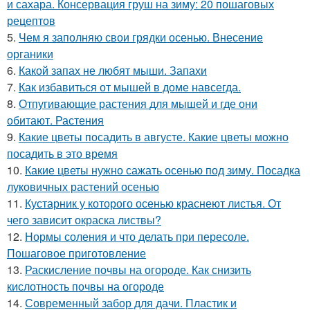
и сахара. Консервация груш на зиму: 20 пошаговых
рецептов
5.
Чем я заполняю свои грядки осенью. Внесение
органики
6.
Какой запах не любят мыши. Запахи
7.
Как избавиться от мышей в доме навсегда.
8.
Отпугивающие растения для мышей и где они
обитают. Растения
9.
Какие цветы посадить в августе. Какие цветы можно
посадить в это время
10.
Какие цветы нужно сажать осенью под зиму. Посадка
луковичных растений осенью
11.
Кустарник у которого осенью краснеют листья. От
чего зависит окраска листвы?
12.
Нормы соления и что делать при пересоле.
Пошаговое приготовление
13.
Раскисление почвы на огороде. Как снизить
кислотность почвы на огороде
14.
Современный забор для дачи. Пластик и