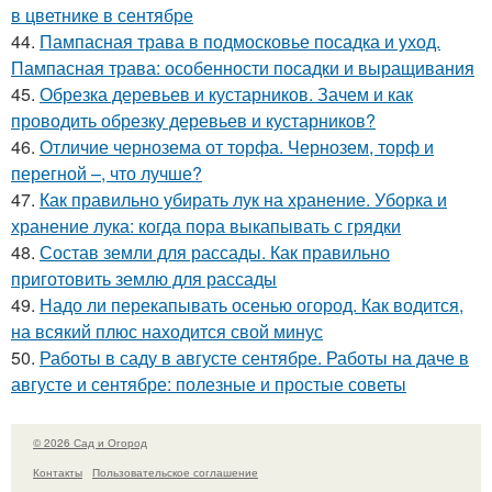
в цветнике в сентябре
44.
Пампасная трава в подмосковье посадка и уход.
Пампасная трава: особенности посадки и выращивания
45.
Обрезка деревьев и кустарников. Зачем и как
проводить обрезку деревьев и кустарников?
46.
Отличие чернозема от торфа. Чернозем, торф и
перегной –, что лучше?
47.
Как правильно убирать лук на хранение. Уборка и
хранение лука: когда пора выкапывать с грядки
48.
Состав земли для рассады. Как правильно
приготовить землю для рассады
49.
Надо ли перекапывать осенью огород. Как водится,
на всякий плюс находится свой минус
50.
Работы в саду в августе сентябре. Работы на даче в
августе и сентябре: полезные и простые советы
© 2026 Сад и Огород
Контакты
Пользовательское соглашение