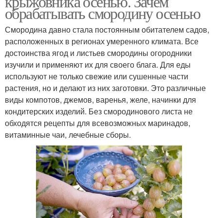
крыжовника осенью. Зачем
обрабатывать смородину осенью
Смородина давно стала постоянным обитателем садов,
расположенных в регионах умеренного климата. Все
Уход за хризантемами
Уход за хризантемой
достоинства ягод и листьев смородины огородники
изучили и применяют их для своего блага. Для еды
используют не только свежие или сушенные части
растения, но и делают из них заготовки. Это различные
Уход за ирисами
Осенняя подкормка
виды компотов, джемов, варенья, желе, начинки для
кондитерских изделий. Без смородинового листа не
обходятся рецепты для всевозможных маринадов,
витаминные чаи, лечебные сборы.
Уход за плодовыми
Правильный уход
деревьями
Уход за садом
Осенняя обрезка