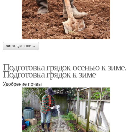
Уход за лилейниками
Уход за пионами
читать дальше →
Осенний подкормка
Осенний опрыскивание
Подготовка грядок осенью к зиме.
Подготовка грядок к зиме
Осенняя перекопка
Осенние работы
Удобрение почвы
Уход за ежевикой