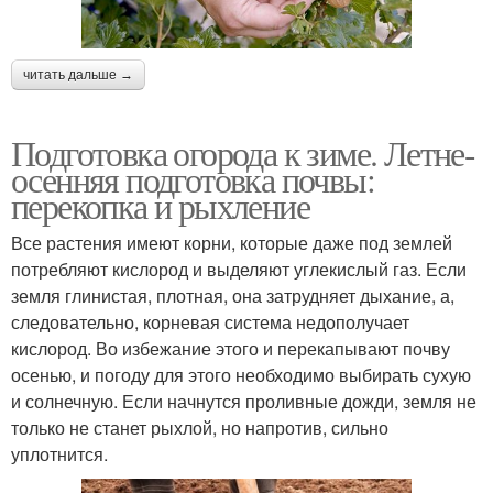
Уход за фруктовыми
читать дальше →
Осенняя подготовка
деревьями
Подготовка огорода к зиме. Летне-
осенняя подготовка почвы:
перекопка и рыхление
Уход за яблоней
Уход за яблонями
Все растения имеют корни, которые даже под землей
потребляют кислород и выделяют углекислый газ. Если
земля глинистая, плотная, она затрудняет дыхание, а,
Уход за стволом
Уход за голубикой
следовательно, корневая система недополучает
кислород. Во избежание этого и перекапывают почву
осенью, и погоду для этого необходимо выбирать сухую
и солнечную. Если начнутся проливные дожди, земля не
только не станет рыхлой, но напротив, сильно
Осенняя обработка
Осенние грядки
уплотнится.