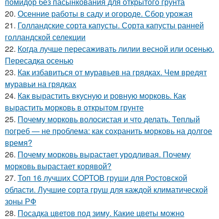
помидор без пасынкования для открытого грунта
20.
Осенние работы в саду и огороде. Сбор урожая
21.
Голландские сорта капусты. Сорта капусты ранней
голландской селекции
22.
Когда лучше пересаживать лилии весной или осенью.
Пересадка осенью
23.
Как избавиться от муравьев на грядках. Чем вредят
муравьи на грядках
24.
Как вырастить вкусную и ровную морковь. Как
вырастить морковь в открытом грунте
25.
Почему морковь волосистая и что делать. Теплый
погреб — не проблема: как сохранить морковь на долгое
время?
26.
Почему морковь вырастает уродливая. Почему
морковь вырастает корявой?
27.
Топ 16 лучших СОРТОВ груши для Ростовской
области. Лучшие сорта груш для каждой климатической
зоны РФ
28.
Посадка цветов под зиму. Какие цветы можно