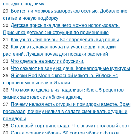
посадить под зиму
29.
Боится ли морковь заморозков осенью. Добавление
статьи в новую подборку
30.
Детская присыпка для чего можно использовать.
Присыпка детская : инструкция по применению
31.
Как узнать тип почвы. Как определить вид почвы
32.
Как узнать, какая почва на участке для посадки
растений. Лучшая почва для посадки растений
33.
Что сделать на зиму из брусники.
34.
Что сажают на зиму на даче. Корнеплодные культуры
35.
Яблоки Red Moon с красной мякотью. Яблоки «с
сюрпризом» вывели в Италии
36.
Что можно сделать из падалицы яблок. 5 рецептов
зимних заготовок из яблок-падалиц
37.
Почему нельзя есть огурцы и помидоры вместе. Врач
рассказал, почему нельзя в салате смешивать огурцы и
помидоры
38.
Столовый сорт винограда. Что значит столовый сорт
39.
Сорта осенних яблонь. 50 сортов яблок с фото и