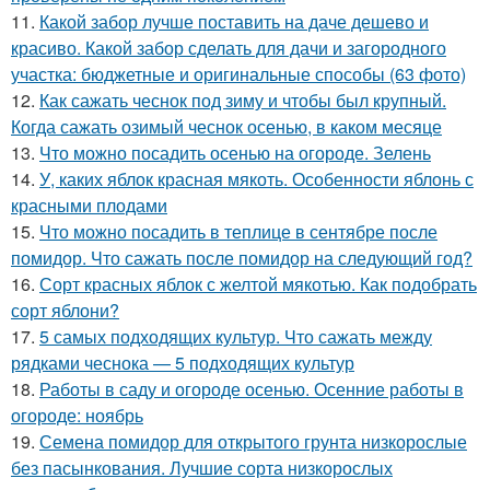
11.
Какой забор лучше поставить на даче дешево и
красиво. Какой забор сделать для дачи и загородного
участка: бюджетные и оригинальные способы (63 фото)
12.
Как сажать чеснок под зиму и чтобы был крупный.
Когда сажать озимый чеснок осенью, в каком месяце
13.
Что можно посадить осенью на огороде. Зелень
14.
У, каких яблок красная мякоть. Особенности яблонь с
красными плодами
15.
Что можно посадить в теплице в сентябре после
помидор. Что сажать после помидор на следующий год?
16.
Сорт красных яблок с желтой мякотью. Как подобрать
сорт яблони?
17.
5 самых подходящих культур. Что сажать между
рядками чеснока — 5 подходящих культур
18.
Работы в саду и огороде осенью. Осенние работы в
огороде: ноябрь
19.
Семена помидор для открытого грунта низкорослые
без пасынкования. Лучшие сорта низкорослых