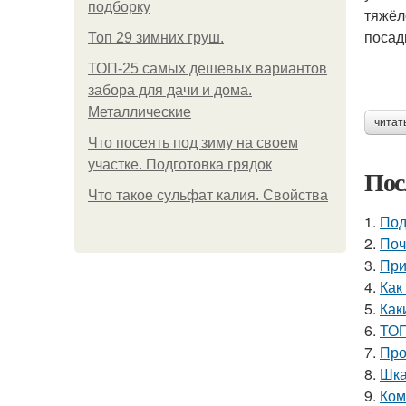
подборку
тяжёл
посад
Топ 29 зимних груш.
ТОП-25 самых дешевых вариантов
забора для дачи и дома.
Металлические
читат
Что посеять под зиму на своем
участке. Подготовка грядок
Пос
Что такое сульфат калия. Свойства
1.
Под
2.
Поч
3.
При
4.
Как
5.
Как
6.
ТОП
7.
Про
8.
Шка
9.
Ком