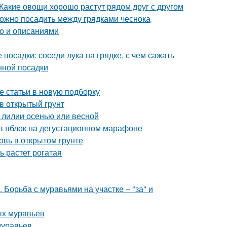
Какие овощи хорошо растут рядом друг с другом
можно посадить между грядками чеснока
то и описаниями
 посадки: соседи лука на грядке, с чем сажать
нной посадки
е статьи в новую подборку
в открытый грунт
 лилии осенью или весной
ов яблок на дегустационном марафоне
овь в открытом грунте
ь растет рогатая
Борьба с муравьями на участке – "за" и
ых муравьев
муравьев