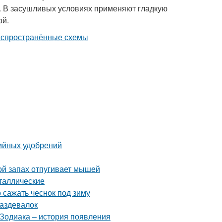
и. В засушливых условиях применяют гладкую
ой.
ийных удобрений
ой запах отпугивает мышей
таллические
 сажать чеснок под зиму
раздевалок
 Зодиака – история появления