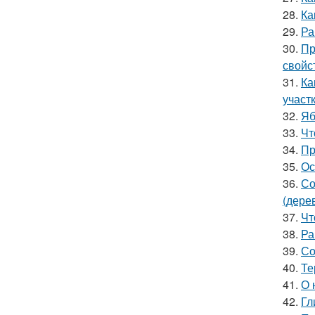
28.
Ка
29.
Ра
30.
Пр
свойс
31.
Ка
участ
32.
Яб
33.
Чт
34.
Пр
35.
Ос
36.
Со
(дере
37.
Чт
38.
Ра
39.
Со
40.
Те
41.
О 
42.
Гл