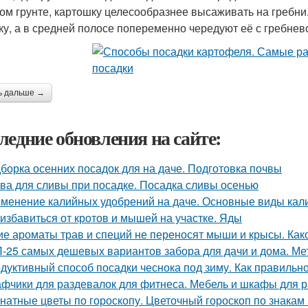
ом грунте, картошку целесообразнее высаживать на гребн
ку, а в средней полосе попеременно чередуют её с гребнев
ь дальше →
ледние обновления на сайте:
борка осенних посадок для на даче. Подготовка почвы
ва для сливы при посадке. Посадка сливы осенью
менение калийных удобрений на даче. Основные виды кал
 избавиться от кротов и мышей на участке. Яды
ие ароматы трав и специй не переносят мыши и крысы. Как
-25 самых дешевых вариантов забора для дачи и дома. Ме
дуктивный способ посадки чеснока под зиму. Как правильно
фчики для раздевалок для фитнеса. Мебель и шкафы для 
натные цветы по гороскопу. Цветочный гороскоп по знакам