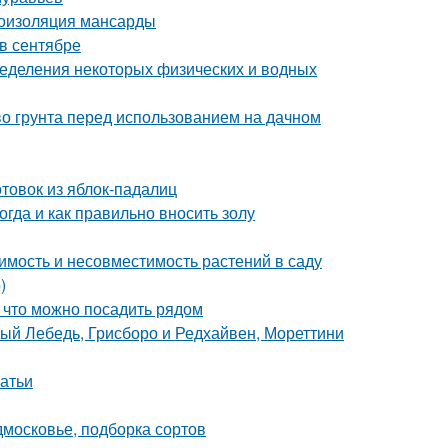
роизоляция мансарды
 в сентябре
еделения некоторых физических и водных
тво грунта перед использованием на дачном
отовок из яблок-падалиц
огда и как правильно вносить золу
имость и несовместимость растений в саду
)
, что можно посадить рядом
лый Лебедь, Грисборо и Редхайвен, Мореттини
татьи
дмосковье, подборка сортов