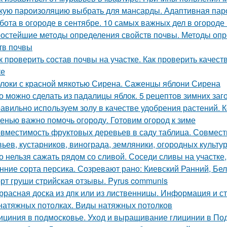
кую пароизоляцию выбрать для мансарды. Адаптивная па
бота в огороде в сентябре. 10 самых важных дел в огороде
остейшие методы определения свойств почвы. Методы опр
тв почвы
к проверить состав почвы на участке. Как проверить качес
ке
локи с красной мякотью Сирена. Саженцы яблони Сирена
о можно сделать из падалицы яблок. 5 рецептов зимних заг
авильно используем золу в качестве удобрения растений. К
енью важно помочь огороду. Готовим огород к зиме
вместимость фруктовых деревьев в саду таблица. Совмест
вьев, кустарников, винограда, земляники, огородных культур
о нельзя сажать рядом со сливой. Соседи сливы на участке
нние сорта персика. Созревают рано: Киевский Ранний, Бе
рт груши стрийская отзывы. Pyrus communis
ррасная доска из дпк или из лиственницы. Информация и с
натяжных потолках. Виды натяжных потолков
ициния в подмосковье. Уход и выращивание глицинии в По