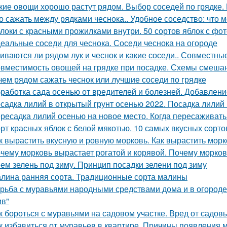
кие овощи хорошо растут рядом. Выбор соседей по грядке. 
о сажать между рядками чеснока.. Удобное соседство: что 
локи с красными прожилками внутри. 50 сортов яблок с фо
еальные соседи для чеснока. Соседи чеснока на огороде
иваются ли рядом лук и чеснок и какие соседи.. Совместные
вместимость овощей на грядке при посадке. Схемы смеша
чем рядом сажать чеснок или лучшие соседи по грядке
работка сада осенью от вредителей и болезней. Добавлени
садка лилий в открытый грунт осенью 2022. Посадка лилий 
ресадка лилий осенью на новое место. Когда пересаживать
рт красных яблок с белой мякотью. 10 самых вкусных сорт
к вырастить вкусную и ровную морковь. Как вырастить морк
чему морковь вырастает рогатой и корявой. Почему морков
ем зелень под зиму. Принцип посадки зелени под зиму
лина ранняя сорта. Традиционные сорта малины
рьба с муравьями народными средствами дома и в огороде. 
ив"
к бороться с муравьями на садовом участке. Вред от садов
к избавиться от муравьев в квартире. Причины появления 