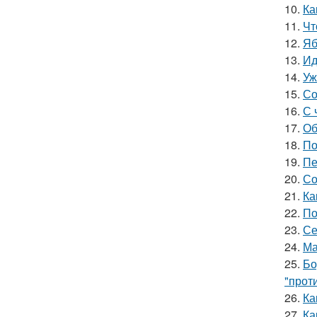
10.
Ка
11.
Чт
12.
Яб
13.
Ид
14.
Уж
15.
Со
16.
С 
17.
Об
18.
По
19.
Пе
20.
Со
21.
Ка
22.
По
23.
Се
24.
Ма
25.
Бо
"прот
26.
Ка
27.
Ка