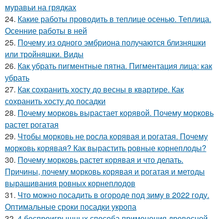
муравьи на грядках
24.
Какие работы проводить в теплице осенью. Теплица.
Осенние работы в ней
25.
Почему из одного эмбриона получаются близняшки
или тройняшки. Виды
26.
Как убрать пигментные пятна. Пигментация лица: как
убрать
27.
Как сохранить хосту до весны в квартире. Как
сохранить хосту до посадки
28.
Почему морковь вырастает корявой. Почему морковь
растет рогатая
29.
Чтобы морковь не росла корявая и рогатая. Почему
морковь корявая? Как вырастить ровные корнеплоды?
30.
Почему морковь растет корявая и что делать.
Причины, почему морковь корявая и рогатая и методы
выращивания ровных корнеплодов
31.
Что можно посадить в огороде под зиму в 2022 году.
Оптимальные сроки посадки укропа
32.
4 беспроигрышных способа применения древесной