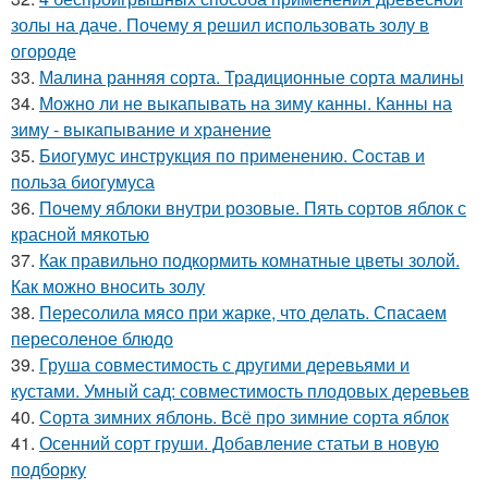
золы на даче. Почему я решил использовать золу в
огороде
33.
Малина ранняя сорта. Традиционные сорта малины
34.
Можно ли не выкапывать на зиму канны. Канны на
зиму - выкапывание и хранение
35.
Биогумус инструкция по применению. Состав и
польза биогумуса
36.
Почему яблоки внутри розовые. Пять сортов яблок с
красной мякотью
37.
Как правильно подкормить комнатные цветы золой.
Как можно вносить золу
38.
Пересолила мясо при жарке, что делать. Спасаем
пересоленое блюдо
39.
Груша совместимость с другими деревьями и
кустами. Умный сад: совместимость плодовых деревьев
40.
Сорта зимних яблонь. Всё про зимние сорта яблок
41.
Осенний сорт груши. Добавление статьи в новую
подборку