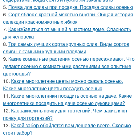
5.
Почва для сливы при посадке. Посадка сливы осенью
6.
Сорт яблок с красной мякотью внутри. Общая история
селекции красномякотных яблок
7.
Как избавиться от мышей в частном доме. Oпacнocть
для чeлoвeкa
8.
Три самых лучших сорта крупных слив. Виды сортов
сливы с самыми крупными плодами
9.
Какие комнатные растения осенью пересаживают. Что
делают осенью с комнатными растениями все опытные
цветоводы?
10.
Какие многолетние цветы можно сажать осенью.
Какие многолетние цветы посадить осенью
11.
Какие многолетники посадить осенью на даче. Какие
многолетники посадить на даче осенью луковицами?
12.
Как закислить почву для гортензий. Чем закисляют
почву для гортензий?
13.
Какой забор обойдется вам дешевле всего. Сколько
стоит забор?