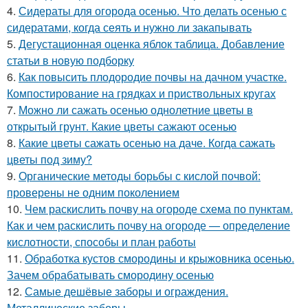
4.
Сидераты для огорода осенью. Что делать осенью с
сидератами, когда сеять и нужно ли закапывать
5.
Дегустационная оценка яблок таблица. Добавление
статьи в новую подборку
6.
Как повысить плодородие почвы на дачном участке.
Компостирование на грядках и приствольных кругах
7.
Можно ли сажать осенью однолетние цветы в
открытый грунт. Какие цветы сажают осенью
8.
Какие цветы сажать осенью на даче. Когда сажать
цветы под зиму?
9.
Органические методы борьбы с кислой почвой:
проверены не одним поколением
10.
Чем раскислить почву на огороде схема по пунктам.
Как и чем раскислить почву на огороде — определение
кислотности, способы и план работы
11.
Обработка кустов смородины и крыжовника осенью.
Зачем обрабатывать смородину осенью
12.
Самые дешёвые заборы и ограждения.
Металлические заборы