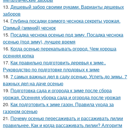
13.
Дешевый забор своими руками. Варианты дешевых
заборов
14.
Глубина посадки озимого чеснока секреты урожая.
Озимый (зимний) чеснок
15.
Посадка чеснока осенью под зиму. Посадка чеснока
осенью (под зиму), лучшее время
16.
Когда осенью перекапывать огород. Чем хороша
осенняя копка
17.
Как правильно подготовить деревья к зиме..
Руководство по подготовке плодовых к зиме
18.
7 самых важных дел в саду осенью. Успеть до зимы. 7
важных дел на даче осенью
19.
Подготовка сада и огорода к зиме после сбора
урожая. Осенняя уборка сада и огорода после урожая
20.
Как подготовить к зиме газон. Правила ухода за
газоном осенью
21.
Почему осенью пересаживать и рассаживать лилии
правильнее. Как и когда рассаживать лилии? Алгоритм