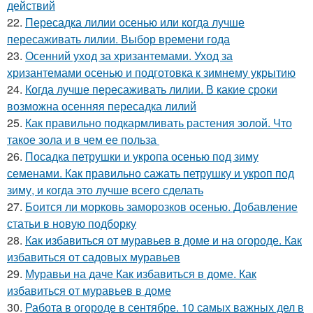
действий
22.
Пересадка лилии осенью или когда лучше
пересаживать лилии. Выбор времени года
23.
Осенний уход за хризантемами. Уход за
хризантемами осенью и подготовка к зимнему укрытию
24.
Когда лучше пересаживать лилии. В какие сроки
возможна осенняя пересадка лилий
25.
Как правильно подкармливать растения золой. Что
такое зола и в чем ее польза
26.
Посадка петрушки и укропа осенью под зиму
семенами. Как правильно сажать петрушку и укроп под
зиму, и когда это лучше всего сделать
27.
Боится ли морковь заморозков осенью. Добавление
статьи в новую подборку
28.
Как избавиться от муравьев в доме и на огороде. Как
избавиться от садовых муравьев
29.
Муравьи на даче Как избавиться в доме. Как
избавиться от муравьев в доме
30.
Работа в огороде в сентябре. 10 самых важных дел в