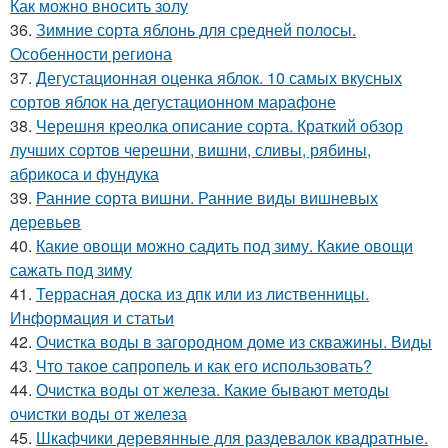
Как можно вносить золу
36.
Зимние сорта яблонь для средней полосы.
Особенности региона
37.
Дегустационная оценка яблок. 10 самых вкусных
сортов яблок на дегустационном марафоне
38.
Черешня креолка описание сорта. Краткий обзор
лучших сортов черешни, вишни, сливы, рябины,
абрикоса и фундука
39.
Ранние сорта вишни. Ранние виды вишневых
деревьев
40.
Какие овощи можно садить под зиму. Какие овощи
сажать под зиму
41.
Террасная доска из дпк или из лиственницы.
Информация и статьи
42.
Очистка воды в загородном доме из скважины. Виды
43.
Что такое сапропель и как его использовать?
44.
Очистка воды от железа. Какие бывают методы
очистки воды от железа
45.
Шкафчики деревянные для раздевалок квадратные.