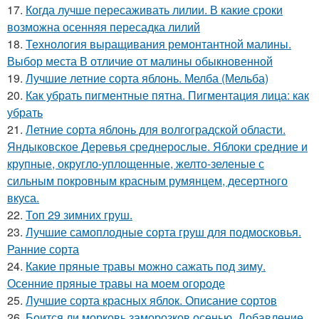
17.
Когда лучше пересаживать лилии. В какие сроки
возможна осенняя пересадка лилий
18.
Технология выращивания ремонтантной малины.
Выбор места В отличие от малины обыкновенной
19.
Лучшие летние сорта яблонь. Мелба (Мельба)
20.
Как убрать пигментные пятна. Пигментация лица: как
убрать
21.
Летние сорта яблонь для волгоградской области.
Яндыковское Деревья среднерослые. Яблоки средние и
крупные, округло-уплощенные, желто-зеленые с
сильным покровным красным румянцем, десертного
вкуса.
22.
Топ 29 зимних груш.
23.
Лучшие самоплодные сорта груш для подмосковья.
Ранние сорта
24.
Какие пряные травы можно сажать под зиму.
Осенние пряные травы на моем огороде
25.
Лучшие сорта красных яблок. Описание сортов
26.
Боится ли морковь заморозков осенью. Добавление