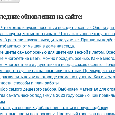
ледние обновления на сайте:
 Что можно и нужно посеять и посадить осенью. Овощи для
ле капусты, что можно сажать. Что сажать после капусты н
ие 3 растения нужно высадить на участке. Принципы подбор
 избавиться от мышей в доме навсегда.
ие цветы сажают осенью для цветения весной и летом. Ос
ие многолетние цветы можно посадить осенью. Какие много
ие многолетники и двулетники я всегда сажаю осенью. Поч
ие ворота лучше распашные или откатные. Преимущества и
 раскислить почву на огороде схема по пунктам. Как и чем
тности, способы и план работы
бор самого дешевого забора. Выбираем материал для огр
гда сажать чеснок под зиму в 2022 году осенью. Как правил
ным
рта груш осенние. Добавление статьи в новую подборку
мнатные цветы по гороскопу. Цветочный гороскоп по знака