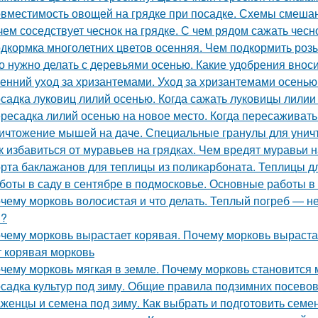
вместимость овощей на грядке при посадке. Схемы смеша
чем соседствует чеснок на грядке. С чем рядом сажать чесн
дкормка многолетних цветов осенняя. Чем подкормить роз
о нужно делать с деревьями осенью. Какие удобрения внос
енний уход за хризантемами. Уход за хризантемами осенью
садка луковиц лилий осенью. Когда сажать луковицы лилии
ресадка лилий осенью на новое место. Когда пересаживать
ичтожение мышей на даче. Специальные гранулы для унич
к избавиться от муравьев на грядках. Чем вредят муравьи н
рта баклажанов для теплицы из поликарбоната. Теплицы д
боты в саду в сентябре в подмосковье. Основные работы в 
чему морковь волосистая и что делать. Теплый погреб — не
я?
чему морковь вырастает корявая. Почему морковь выраста
т корявая морковь
чему морковь мягкая в земле. Почему морковь становится 
садка культур под зиму. Общие правила подзимних посево
женцы и семена под зиму. Как выбрать и подготовить семен