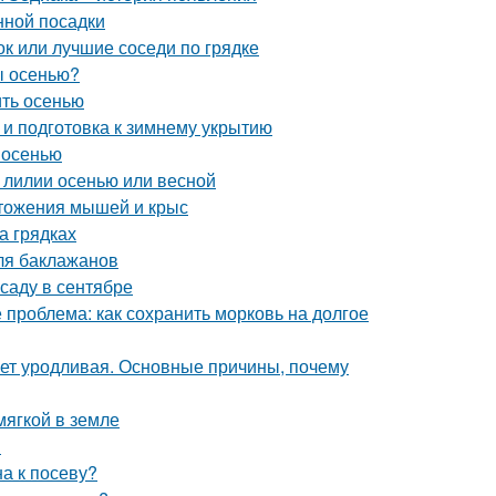
нной посадки
ок или лучшие соседи по грядке
ы осенью?
ить осенью
 и подготовка к зимнему укрытию
 осенью
 лилии осенью или весной
тожения мышей и крыс
а грядках
ля баклажанов
саду в сентябре
 проблема: как сохранить морковь на долгое
ет уродливая. Основные причины, почему
мягкой в земле
в
а к посеву?