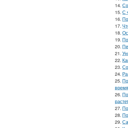
14.
Со
15.
С 
16.
По
17.
Чт
18.
Ос
19.
По
20.
Пе
21.
Ун
22.
Ка
23.
Со
24.
Ра
25.
По
врем
26.
По
расте
27.
По
28.
По
29.
Са