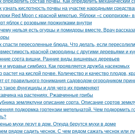
к определить состав почвы. Как определить механический 
к узнать кислотность почвы на участке народными средства
локи Red Moon с красной мякотью. Яблоки «с сюрпризом» 
рт яблок с розовыми прожилками внутри
чему нельзя есть огурцы и помидоры вместе. Врач рассказа
доры
к спасти пересоленные блюда. Что делать, если пересолил
вместимость красной смородины с другими деревьями и ку
нние сорта вишни. Ранние виды вишневых деревьев
я и муравьи симбиоз. Как проявляется дружба насекомых
о растет на кислой почве. Количество и качество плодов, к
ят от правильного понимания садоводом-огородником принци
о такое фунгициды и для чего их применяют
авчина на растениях. Ржавчинные грибы
убника земляклуни описание сорта. Описание сортов земкл
енняя подкормка гортензии метельчатой. Чем подкормить г
ть?
енью мухи лезут в дом. Откуда берутся мухи в доме
чем рядом садить чеснок. С чем рядом сажать чеснок или л