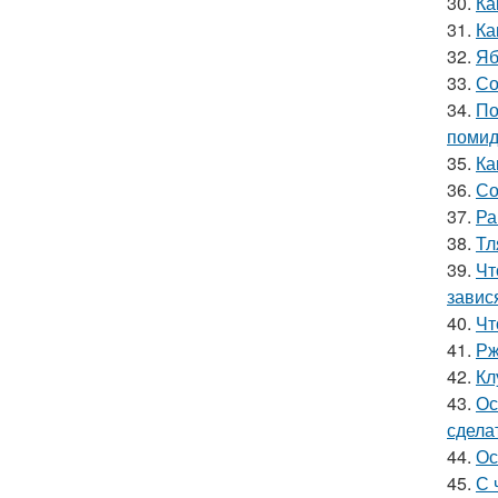
30.
Ка
31.
Ка
32.
Яб
33.
Со
34.
По
поми
35.
Ка
36.
Со
37.
Ра
38.
Тл
39.
Чт
завис
40.
Чт
41.
Рж
42.
Кл
43.
Ос
сдела
44.
Ос
45.
С 