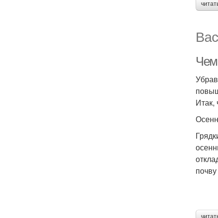
читат
Вас
Чем
Убрав
повыш
Итак,
Осенн
Грядк
осенн
откла
почву
читат