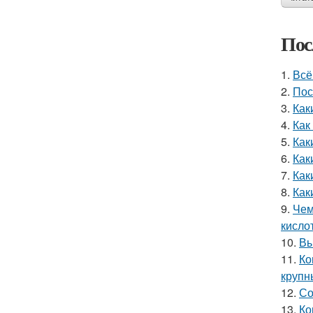
Пос
1.
Всё
2.
Пос
3.
Как
4.
Как
5.
Как
6.
Как
7.
Как
8.
Как
9.
Чем
кисло
10.
Вы
11.
Ко
круп
12.
Со
13.
Ко