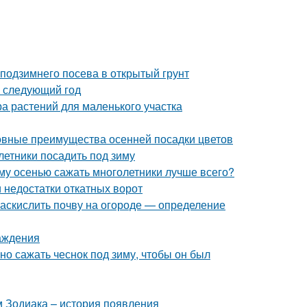
 подзимнего посева в открытый грунт
а следующий год
а растений для маленького участка
новные преимущества осенней посадки цветов
летники посадить под зиму
ему осенью сажать многолетники лучше всего?
 недостатки откатных ворот
 раскислить почву на огороде — определение
аждения
ьно сажать чеснок под зиму, чтобы он был
м Зодиака – история появления