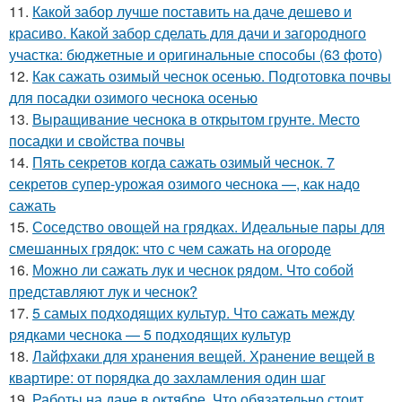
11.
Какой забор лучше поставить на даче дешево и
красиво. Какой забор сделать для дачи и загородного
участка: бюджетные и оригинальные способы (63 фото)
12.
Как сажать озимый чеснок осенью. Подготовка почвы
для посадки озимого чеснока осенью
13.
Выращивание чеснока в открытом грунте. Место
посадки и свойства почвы
14.
Пять секретов когда сажать озимый чеснок. 7
секретов супер-урожая озимого чеснока —, как надо
сажать
15.
Соседство овощей на грядках. Идеальные пары для
смешанных грядок: что с чем сажать на огороде
16.
Можно ли сажать лук и чеснок рядом. Что собой
представляют лук и чеснок?
17.
5 самых подходящих культур. Что сажать между
рядками чеснока — 5 подходящих культур
18.
Лайфхаки для хранения вещей. Хранение вещей в
квартире: от порядка до захламления один шаг
19.
Работы на даче в октябре. Что обязательно стоит