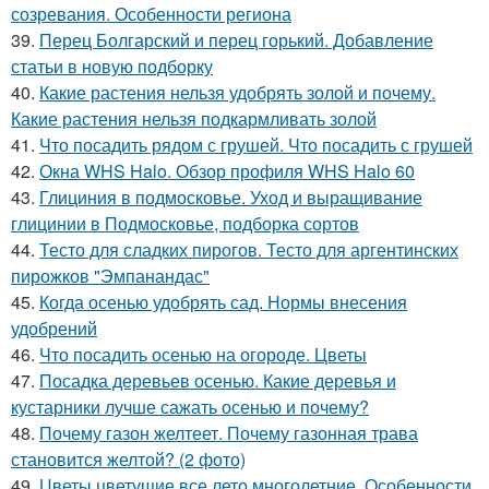
созревания. Особенности региона
39.
Перец Болгарский и перец горький. Добавление
статьи в новую подборку
40.
Какие растения нельзя удобрять золой и почему.
Какие растения нельзя подкармливать золой
41.
Что посадить рядом с грушей. Что посадить с грушей
42.
Окна WHS Halo. Обзор профиля WHS Halo 60
43.
Глициния в подмосковье. Уход и выращивание
глицинии в Подмосковье, подборка сортов
44.
Тесто для сладких пирогов. Тесто для аргентинских
пирожков "Эмпанандас"
45.
Когда осенью удобрять сад. Нормы внесения
удобрений
46.
Что посадить осенью на огороде. Цветы
47.
Посадка деревьев осенью. Какие деревья и
кустарники лучше сажать осенью и почему?
48.
Почему газон желтеет. Почему газонная трава
становится желтой? (2 фото)
49.
Цветы цветущие все лето многолетние. Особенности