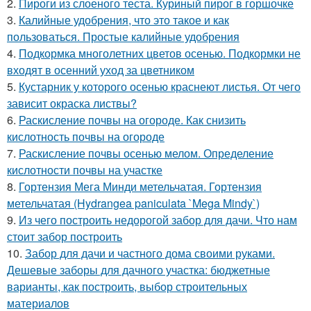
2.
Пироги из слоеного теста. Куриный пирог в горшочке
3.
Калийные удобрения, что это такое и как
пользоваться. Простые калийные удобрения
4.
Подкормка многолетних цветов осенью. Подкормки не
входят в осенний уход за цветником
5.
Кустарник у которого осенью краснеют листья. От чего
зависит окраска листвы?
6.
Раскисление почвы на огороде. Как снизить
кислотность почвы на огороде
7.
Раскисление почвы осенью мелом. Определение
кислотности почвы на участке
8.
Гортензия Мега Минди метельчатая. Гортензия
метельчатая (Hydrangea paniculata `Mega Mindy`)
9.
Из чего построить недорогой забор для дачи. Что нам
стоит забор построить
10.
Забор для дачи и частного дома своими руками.
Дешевые заборы для дачного участка: бюджетные
варианты, как построить, выбор строительных
материалов