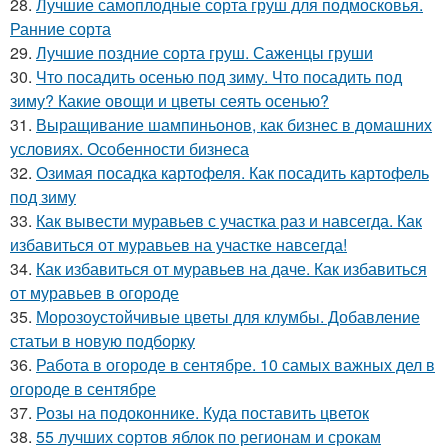
28.
Лучшие самоплодные сорта груш для подмосковья.
Ранние сорта
29.
Лучшие поздние сорта груш. Саженцы груши
30.
Что посадить осенью под зиму. Что посадить под
зиму? Какие овощи и цветы сеять осенью?
31.
Выращивание шампиньонов, как бизнес в домашних
условиях. Особенности бизнеса
32.
Озимая посадка картофеля. Как посадить картофель
под зиму
33.
Как вывести муравьев с участка раз и навсегда. Как
избавиться от муравьев на участке навсегда!
34.
Как избавиться от муравьев на даче. Как избавиться
от муравьев в огороде
35.
Морозоустойчивые цветы для клумбы. Добавление
статьи в новую подборку
36.
Работа в огороде в сентябре. 10 самых важных дел в
огороде в сентябре
37.
Розы на подоконнике. Куда поставить цветок
38.
55 лучших сортов яблок по регионам и срокам