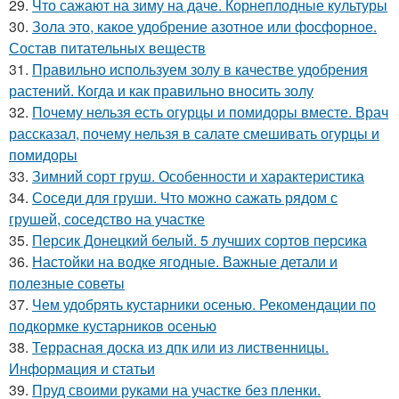
29.
Что сажают на зиму на даче. Корнеплодные культуры
30.
Зола это, какое удобрение азотное или фосфорное.
Состав питательных веществ
31.
Правильно используем золу в качестве удобрения
растений. Когда и как правильно вносить золу
32.
Почему нельзя есть огурцы и помидоры вместе. Врач
рассказал, почему нельзя в салате смешивать огурцы и
помидоры
33.
Зимний сорт груш. Особенности и характеристика
34.
Соседи для груши. Что можно сажать рядом с
грушей, соседство на участке
35.
Персик Донецкий белый. 5 лучших сортов персика
36.
Настойки на водке ягодные. Важные детали и
полезные советы
37.
Чем удобрять кустарники осенью. Рекомендации по
подкормке кустарников осенью
38.
Террасная доска из дпк или из лиственницы.
Информация и статьи
39.
Пруд своими руками на участке без пленки.