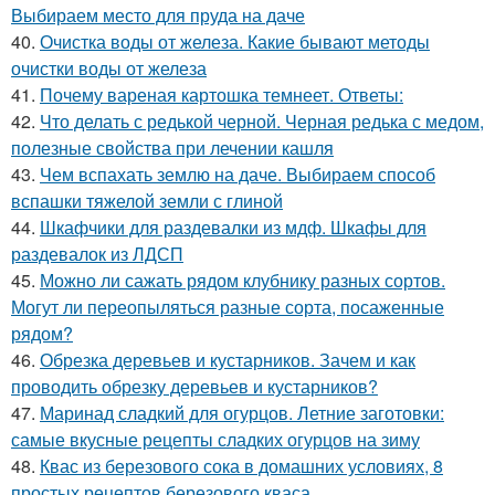
Выбираем место для пруда на даче
40.
Очистка воды от железа. Какие бывают методы
очистки воды от железа
41.
Почему вареная картошка темнеет. Ответы:
42.
Что делать с редькой черной. Черная редька с медом,
полезные свойства при лечении кашля
43.
Чем вспахать землю на даче. Выбираем способ
вспашки тяжелой земли с глиной
44.
Шкафчики для раздевалки из мдф. Шкафы для
раздевалок из ЛДСП
45.
Можно ли сажать рядом клубнику разных сортов.
Могут ли переопыляться разные сорта, посаженные
рядом?
46.
Обрезка деревьев и кустарников. Зачем и как
проводить обрезку деревьев и кустарников?
47.
Маринад сладкий для огурцов. Летние заготовки:
самые вкусные рецепты сладких огурцов на зиму
48.
Квас из березового сока в домашних условиях, 8
простых рецептов березового кваса