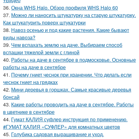
+Видео
36.
Окна WHS Halo. Обзор профиля WHS Halo 60
37.
Можно ли наносить штукатурку на старую штукатурку.
Как штукатурить поверх штукатурки
38.
Навоз осенью и под какие растения. Какие бывают
виды навоза?
39.
Чем вспахать землю на даче. Выбираем способ
вспашки тяжелой земли с глиной
40.
Работы на даче в сентябре в подмосковье. Основные
работы на даче в сентябре
41.
Почему гниет чеснок при хранении. Что делать если
чеснок гниет на грядках
42.
Мини деревья в горшках. Самые красивые деревья
бонсай
43.
Какие работы проводить на даче в сентябре. Работы
в цветнике в сентябре
44.
Гумат КАЛИЯ суфлер инструкция по применению.
#ГУМАТ КАЛИЯ «СУФЛЕР» для комнатных цветов
45.
Голубика садовая выращивание и уход.