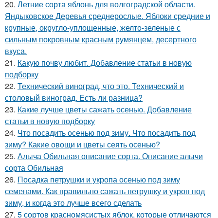
20.
Летние сорта яблонь для волгоградской области.
Яндыковское Деревья среднерослые. Яблоки средние и
крупные, округло-уплощенные, желто-зеленые с
сильным покровным красным румянцем, десертного
вкуса.
21.
Какую почву любит. Добавление статьи в новую
подборку
22.
Технический виноград, что это. Технический и
столовый виноград. Есть ли разница?
23.
Какие лучше цветы сажать осенью. Добавление
статьи в новую подборку
24.
Что посадить осенью под зиму. Что посадить под
зиму? Какие овощи и цветы сеять осенью?
25.
Алыча Обильная описание сорта. Описание алычи
сорта Обильная
26.
Посадка петрушки и укропа осенью под зиму
семенами. Как правильно сажать петрушку и укроп под
зиму, и когда это лучше всего сделать
27.
5 сортов красномясистых яблок, которые отличаются