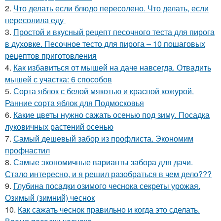
2.
Что делать если блюдо пересолено. Что делать, если
пересолила еду
3.
Простой и вкусный рецепт песочного теста для пирога
в духовке. Песочное тесто для пирога – 10 пошаговых
рецептов приготовления
4.
Как избавиться от мышей на даче навсегда. Отвадить
мышей с участка: 6 способов
5.
Сорта яблок с белой мякотью и красной кожурой.
Ранние сорта яблок для Подмосковья
6.
Какие цветы нужно сажать осенью под зиму. Посадка
луковичных растений осенью
7.
Самый дешевый забор из профлиста. Экономим
профнастил
8.
Самые экономичные варианты забора для дачи.
Стало интересно, и я решил разобраться в чем дело???
9.
Глубина посадки озимого чеснока секреты урожая.
Озимый (зимний) чеснок
10.
Как сажать чеснок правильно и когда это сделать.