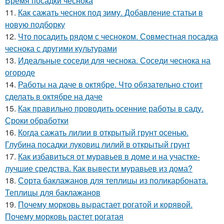
Время посадки чеснока
11.
Как сажать чеснок под зиму. Добавление статьи в
новую подборку
12.
Что посадить рядом с чесноком. Совместная посадка
чеснока с другими культурами
13.
Идеальные соседи для чеснока. Соседи чеснока на
огороде
14.
Работы на даче в октябре. Что обязательно стоит
сделать в октябре на даче
15.
Как правильно проводить осенние работы в саду.
Сроки обработки
16.
Когда сажать лилии в открытый грунт осенью.
Глубина посадки луковиц лилий в открытый грунт
17.
Как избавиться от муравьев в доме и на участке-
лучшие средства. Как вывести муравьев из дома?
18.
Сорта баклажанов для теплицы из поликарбоната.
Теплицы для баклажанов
19.
Почему морковь вырастает рогатой и корявой.
Почему морковь растет рогатая