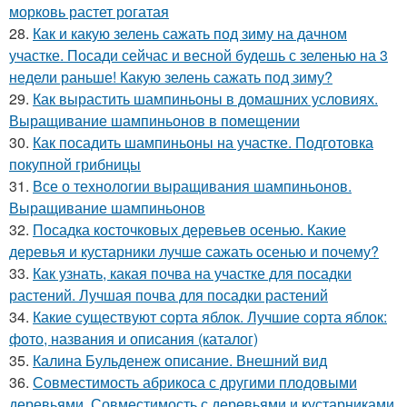
морковь растет рогатая
28.
Как и какую зелень сажать под зиму на дачном
участке. Посади сейчас и весной будешь с зеленью на 3
недели раньше! Какую зелень сажать под зиму?
29.
Как вырастить шампиньоны в домашних условиях.
Выращивание шампиньонов в помещении
30.
Как посадить шампиньоны на участке. Подготовка
покупной грибницы
31.
Все о технологии выращивания шампиньонов.
Выращивание шампиньонов
32.
Посадка косточковых деревьев осенью. Какие
деревья и кустарники лучше сажать осенью и почему?
33.
Как узнать, какая почва на участке для посадки
растений. Лучшая почва для посадки растений
34.
Какие существуют сорта яблок. Лучшие сорта яблок:
фото, названия и описания (каталог)
35.
Калина Бульденеж описание. Внешний вид
36.
Совместимость абрикоса с другими плодовыми
деревьями. Совместимость с деревьями и кустарниками