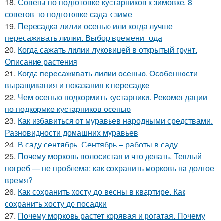
18.
Советы по подготовке кустарников к зимовке. 8
советов по подготовке сада к зиме
19.
Пересадка лилии осенью или когда лучше
пересаживать лилии. Выбор времени года
20.
Когда сажать лилии луковицей в открытый грунт.
Описание растения
21.
Когда пересаживать лилии осенью. Особенности
выращивания и показания к пересадке
22.
Чем осенью подкормить кустарники. Рекомендации
по подкормке кустарников осенью
23.
Как избавиться от муравьев народными средствами.
Разновидности домашних муравьев
24.
В саду сентябрь. Сентябрь – работы в саду
25.
Почему морковь волосистая и что делать. Теплый
погреб — не проблема: как сохранить морковь на долгое
время?
26.
Как сохранить хосту до весны в квартире. Как
сохранить хосту до посадки
27.
Почему морковь растет корявая и рогатая. Почему