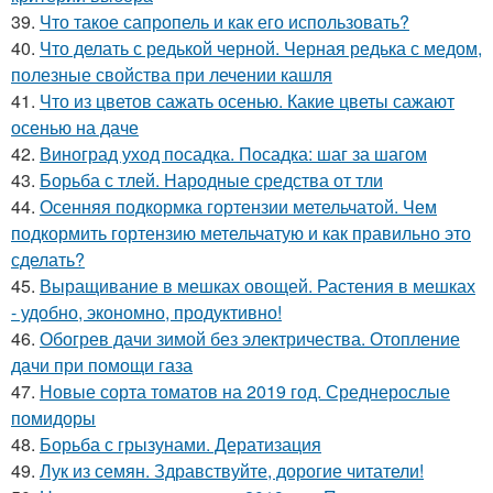
39.
Что такое сапропель и как его использовать?
40.
Что делать с редькой черной. Черная редька с медом,
полезные свойства при лечении кашля
41.
Что из цветов сажать осенью. Какие цветы сажают
осенью на даче
42.
Виноград уход посадка. Посадка: шаг за шагом
43.
Борьба с тлей. Народные средства от тли
44.
Осенняя подкормка гортензии метельчатой. Чем
подкормить гортензию метельчатую и как правильно это
сделать?
45.
Выращивание в мешках овощей. Растения в мешках
- удобно, экономно, продуктивно!
46.
Обогрев дачи зимой без электричества. Отопление
дачи при помощи газа
47.
Новые сорта томатов на 2019 год. Среднерослые
помидоры
48.
Борьба с грызунами. Дератизация
49.
Лук из семян. Здравствуйте, дорогие читатели!