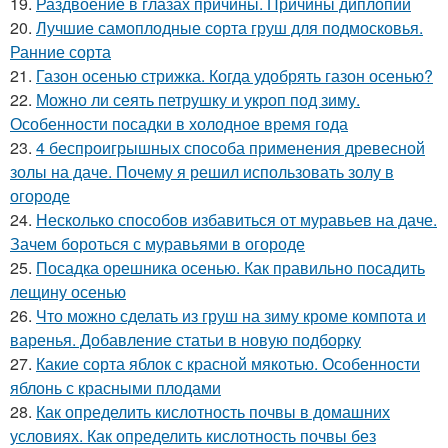
19.
Раздвоение в глазах причины. Причины диплопии
20.
Лучшие самоплодные сорта груш для подмосковья.
Ранние сорта
21.
Газон осенью стрижка. Когда удобрять газон осенью?
22.
Можно ли сеять петрушку и укроп под зиму.
Особенности посадки в холодное время года
23.
4 беспроигрышных способа применения древесной
золы на даче. Почему я решил использовать золу в
огороде
24.
Несколько способов избавиться от муравьев на даче.
Зачем бороться с муравьями в огороде
25.
Посадка орешника осенью. Как правильно посадить
лещину осенью
26.
Что можно сделать из груш на зиму кроме компота и
варенья. Добавление статьи в новую подборку
27.
Какие сорта яблок с красной мякотью. Особенности
яблонь с красными плодами
28.
Как определить кислотность почвы в домашних
условиях. Как определить кислотность почвы без