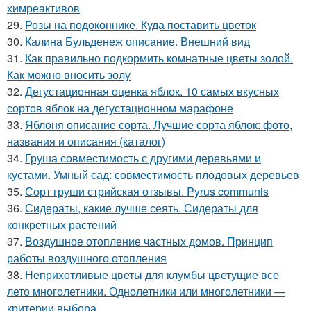
химреактивов
29.
Розы на подоконнике. Куда поставить цветок
30.
Калина Бульденеж описание. Внешний вид
31.
Как правильно подкормить комнатные цветы золой.
Как можно вносить золу
32.
Дегустационная оценка яблок. 10 самых вкусных
сортов яблок на дегустационном марафоне
33.
Яблоня описание сорта. Лучшие сорта яблок: фото,
названия и описания (каталог)
34.
Груша совместимость с другими деревьями и
кустами. Умный сад: совместимость плодовых деревьев
35.
Сорт груши стрийская отзывы. Pyrus communis
36.
Сидераты, какие лучше сеять. Сидераты для
конкретных растений
37.
Воздушное отопление частных домов. Принцип
работы воздушного отопления
38.
Неприхотливые цветы для клумбы цветущие все
лето многолетники. Однолетники или многолетники —
критерии выбора