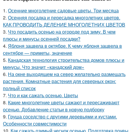
1.
Осенние многолетние садовые цветы. Три месяца
2.
Осенняя посадка и пересадка многолетних цветов.
КАК ПРОВОДИТЬ ДЕЛЕНИЕ МНОГОЛЕТНИХ ЦВЕТОВ
3.
Что посадить осенью на огороде под зиму. В чем
плюсы и минусы осенней посадки?
4.
Яблоня зацвела в октябре. К чему яблоня зацвела в
сентябре — приметы, значение
5.
Канадская технология строительства домов плюсы и
минусы. Что значит «канадский дом»
6.
На окне выходящем на север желательно размещать
растения. Комнатные растения для северных окон:
полный список
7.
Что и как сажать осенью. Цветы
8.
Какие многолетние цветы сажают и пересаживают
осенью. Добавление статьи в новую подборку
9.
Груша соседство с другими деревьями и кустами.
Особенности совместимости
10.
Как сажать озимый чеснок осенью. Подготовка почвы