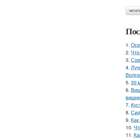
читат
Пос
1.
Осе
2.
Что
3.
Сор
4.
Луч
Волго
5.
30 
6.
Виш
вишн
7.
Кус
8.
Сид
9.
Как
10.
Чт
11.
Ка