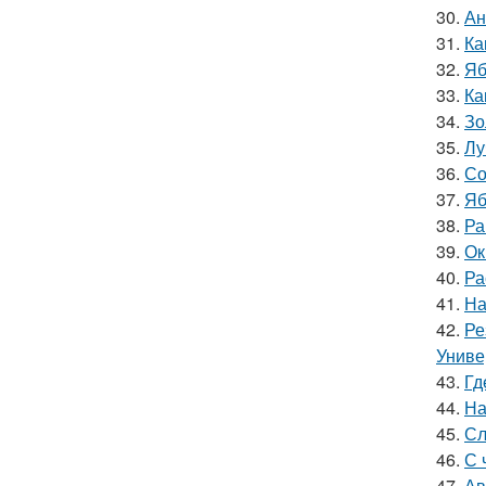
30.
Ан
31.
Ка
32.
Яб
33.
Ка
34.
Зо
35.
Лу
36.
Со
37.
Яб
38.
Ра
39.
Ок
40.
Ра
41.
На
42.
Ре
Униве
43.
Гд
44.
На
45.
Сл
46.
С 
47.
Ав