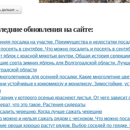
ь дальше →
ледние обновления на сайте:
нняя посадка на участке. Преимущества и недостатки поса
 посеять в сентябре. Что можно посадить и посеять в сент
т яблок с красной мякотью внутри. Общая история селекци
шие сорта зимних яблонь для Волгоградской области. Лучш
градской области
многолетников для осенней посадки. Какие многолетние цв
ни устойчивые к коккомикозу и монилиозу. Зимостойкие, 
и
тарник у которого осенью краснеют листья. От чего зависит
ерат, что это такое. Растения-сидераты
 садить черешню. Когда лучше сажать черешню
о можно и нельзя сажать рядом с чесноком. Что можно пос
кие овощи хорошо растут рядом. Выбор соседей по грядке. 