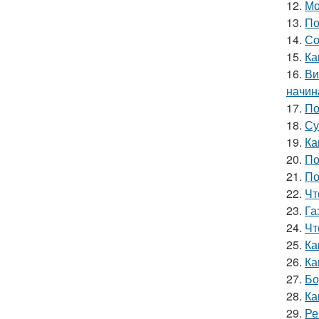
12.
Мо
13.
По
14.
Со
15.
Ка
16.
Ви
начин
17.
По
18.
Су
19.
Ка
20.
По
21.
По
22.
Чт
23.
Га
24.
Чт
25.
Ка
26.
Ка
27.
Бо
28.
Ка
29.
Ре