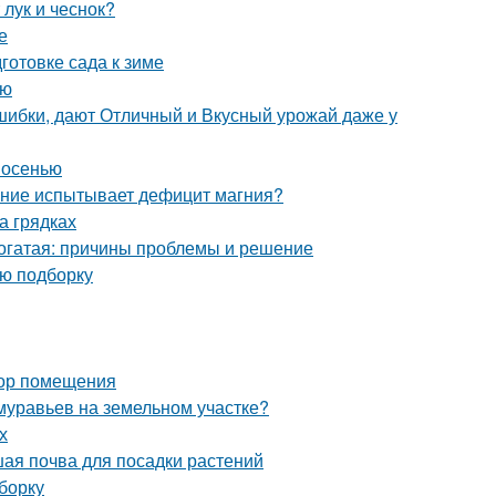
 лук и чеснок?
е
готовке сада к зиме
ью
шибки, дают Отличный и Вкусный урожай даже у
 осенью
тение испытывает дефицит магния?
а грядках
рогатая: причины проблемы и решение
ую подборку
бор помещения
 муравьев на земельном участке?
х
чшая почва для посадки растений
борку