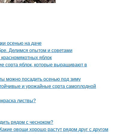
дки осенью на даче
ябре. Делимся опытом и советами
и красномякотных яблок
ие сорта яблок, которые выращивают в
еты можно посадить осенью под зиму
устойчивые и урожайные сорта самоплодной
 окраска листвы?
адить рядом с чесноком?
Какие овощи хорошо растут рядом друг с другом