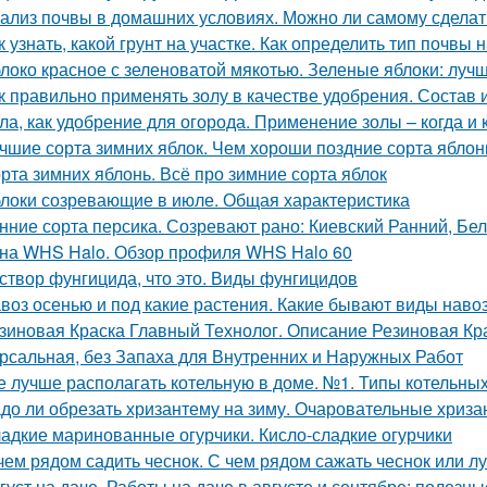
ализ почвы в домашних условиях. Можно ли самому сделат
к узнать, какой грунт на участке. Как определить тип почвы 
локо красное с зеленоватой мякотью. Зеленые яблоки: лучш
к правильно применять золу в качестве удобрения. Состав 
ла, как удобрение для огорода. Применение золы – когда и 
чшие сорта зимних яблок. Чем хороши поздние сорта яблон
рта зимних яблонь. Всё про зимние сорта яблок
локи созревающие в июле. Общая характеристика
нние сорта персика. Созревают рано: Киевский Ранний, Бе
на WHS Halo. Обзор профиля WHS Halo 60
створ фунгицида, что это. Виды фунгицидов
воз осенью и под какие растения. Какие бывают виды наво
зиновая Краска Главный Технолог. Описание Резиновая Кра
рсальная, без Запаха для Внутренних и Наружных Работ
е лучше располагать котельную в доме. №1. Типы котельн
до ли обрезать хризантему на зиму. Очаровательные хриза
адкие маринованные огурчики. Кисло-сладкие огурчики
чем рядом садить чеснок. С чем рядом сажать чеснок или л
густ на даче. Работы на даче в августе и сентябре: полезн