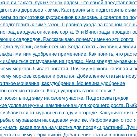
жно ли сажать лук и чеснок рядом. Что собой представляют
дготовка деревьев к зиме. Как правильно подготовить к зим
веты по подготовке кустарников к зимовке. 8 советов по под
к подготовить к зиме газон. Правила ухода за газоном осен
ноград вардува описание сорта. Эти Винограды прощает о
ающих садоводов. Рассказываю, почему именно эти сорта
садка луковиц лилий осенью. Когда сажать луковицы лилии
льфат магния удобрение применение. Как понять, что рас
к избавиться от муравьев на грядках. Чем вредят муравьи н
чему морковь бывает рогатая. Почему морковь корявая и 
чему морковь корявая и рогатая. Добавление статьи в нов
о такое мочевина, как удобрение. Мочевина удобрение
зон осенью стрижка. Когда удобрять газон осенью?
о посеять под зиму на своем участке. Подготовка грядок
кие условия нужны шампиньонам для хорошего роста. Вы
к избавиться от муравьёв в саду и огороде. Как уничтожить
рьба с муравьями на садовом участке. Информация о гостя
к узнать, какая почва на участке для посадки растений. Лу
цепты на зиму с брусникой. Добавление статьи в новую под