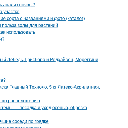
ь анализ почвы?
на участке
ие сорта с названиями и фото (каталог)
и польза золы для растений
как использовать
и?
лый Лебедь, Грисборо и Редхайвен, Мореттини
за?
ска Главный Техноло. 5 кг Латекс-Акрилатная,
ых по расположению
нтемы — посадка и уход осенью, обрезка
учшие соседи по грядке
ые и простые советы