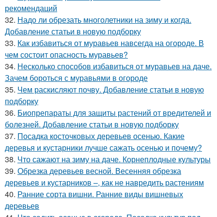
рекомендаций
32.
Надо ли обрезать многолетники на зиму и когда.
Добавление статьи в новую подборку
33.
Как избавиться от муравьев навсегда на огороде. В
чем состоит опасность муравьев?
34.
Несколько способов избавиться от муравьев на даче.
Зачем бороться с муравьями в огороде
35.
Чем раскисляют почву. Добавление статьи в новую
подборку
36.
Биопрепараты для защиты растений от вредителей и
болезней. Добавление статьи в новую подборку
37.
Посадка косточковых деревьев осенью. Какие
деревья и кустарники лучше сажать осенью и почему?
38.
Что сажают на зиму на даче. Корнеплодные культуры
39.
Обрезка деревьев весной. Весенняя обрезка
деревьев и кустарников –, как не навредить растениям
40.
Ранние сорта вишни. Ранние виды вишневых
деревьев