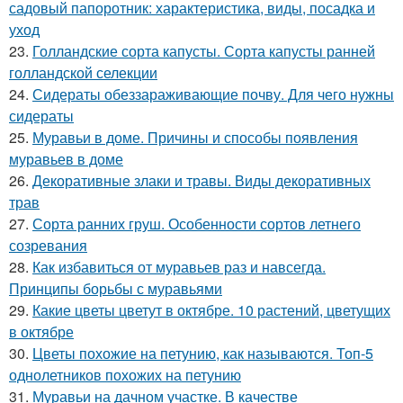
садовый папоротник: характеристика, виды, посадка и
уход
23.
Голландские сорта капусты. Сорта капусты ранней
голландской селекции
24.
Сидераты обеззараживающие почву. Для чего нужны
сидераты
25.
Муравьи в доме. Причины и способы появления
муравьев в доме
26.
Декоративные злаки и травы. Виды декоративных
трав
27.
Сорта ранних груш. Особенности сортов летнего
созревания
28.
Как избавиться от муравьев раз и навсегда.
Принципы борьбы с муравьями
29.
Какие цветы цветут в октябре. 10 растений, цветущих
в октябре
30.
Цветы похожие на петунию, как называются. Топ-5
однолетников похожих на петунию
31.
Муравьи на дачном участке. В качестве