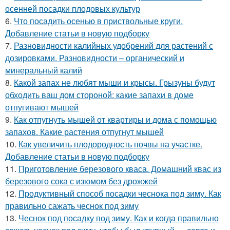
осенней посадки плодовых культур
6.
Что посадить осенью в приствольные круги.
Добавление статьи в новую подборку
7.
Разновидности калийных удобрений для растений с
дозировками. Разновидности – органический и
минеральный калий
8.
Какой запах не любят мыши и крысы. Грызуны будут
обходить ваш дом стороной: какие запахи в доме
отпугивают мышей
9.
Как отпугнуть мышей от квартиры и дома с помощью
запахов. Какие растения отпугнут мышей
10.
Как увеличить плодородность почвы на участке.
Добавление статьи в новую подборку
11.
Приготовление березового кваса. Домашний квас из
березового сока с изюмом без дрожжей
12.
Продуктивный способ посадки чеснока под зиму. Как
правильно сажать чеснок под зиму
13.
Чеснок под посадку под зиму. Как и когда правильно