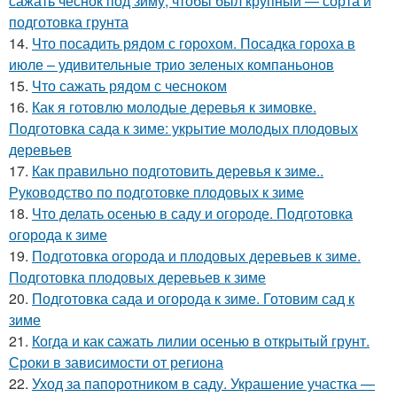
сажать чеснок под зиму, чтобы был крупный — сорта и
подготовка грунта
14.
Что посадить рядом с горохом. Посадка гороха в
июле – удивительные трио зеленых компаньонов
15.
Что сажать рядом с чесноком
16.
Как я готовлю молодые деревья к зимовке.
Подготовка сада к зиме: укрытие молодых плодовых
деревьев
17.
Как правильно подготовить деревья к зиме..
Руководство по подготовке плодовых к зиме
18.
Что делать осенью в саду и огороде. Подготовка
огорода к зиме
19.
Подготовка огорода и плодовых деревьев к зиме.
Подготовка плодовых деревьев к зиме
20.
Подготовка сада и огорода к зиме. Готовим сад к
зиме
21.
Когда и как сажать лилии осенью в открытый грунт.
Сроки в зависимости от региона
22.
Уход за папоротником в саду. Украшение участка —