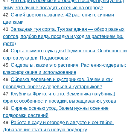
41.
Что садить осенью в огороде. Посадка культур под
зиму, что лучше посадить осенью на огороде
42.
Синий цветок название. 42 растения с синими
цветками
43.
Западная туя сорта. Туя западная — обзор разных
сортов, подбор вида, посадка и уход за растением (80
фото)
44.
Сорта озимого лука для Подмосковья. Особенности
сортов лука для Подмосковья
45.
Сидераты, какие это растения. Растения-сидераты:
классификация и использование
46.
Обрезка деревьев и кустарников. Зачем и как
проводить обрезку деревьев и кустарников?
47.
Клубника Фриго, что это. Земляника (клубника)
фриго: особенности посадки, выращивания, ухода
48.
Сирень осенью уход. Зачем нужны осенние
подкормки растений
49.
Работа в саду и огороде в августе и сентябре.
Добавление статьи в новую подборку