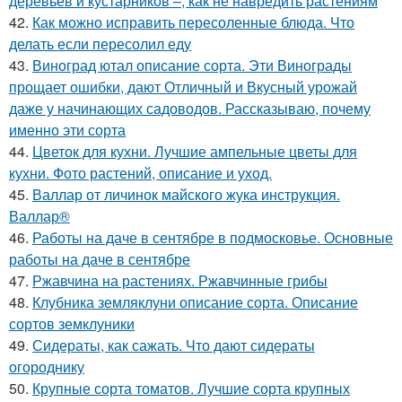
деревьев и кустарников –, как не навредить растениям
42.
Как можно исправить пересоленные блюда. Что
делать если пересолил еду
43.
Виноград ютал описание сорта. Эти Винограды
прощает ошибки, дают Отличный и Вкусный урожай
даже у начинающих садоводов. Рассказываю, почему
именно эти сорта
44.
Цветок для кухни. Лучшие ампельные цветы для
кухни. Фото растений, описание и уход.
45.
Валлар от личинок майского жука инструкция.
Валлар®
46.
Работы на даче в сентябре в подмосковье. Основные
работы на даче в сентябре
47.
Ржавчина на растениях. Ржавчинные грибы
48.
Клубника земляклуни описание сорта. Описание
сортов земклуники
49.
Сидераты, как сажать. Что дают сидераты
огороднику
50.
Крупные сорта томатов. Лучшие сорта крупных