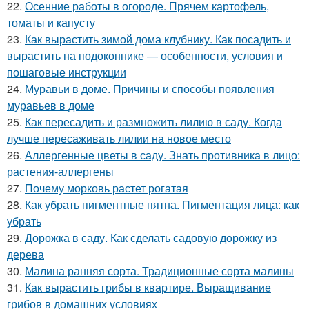
22.
Осенние работы в огороде. Прячем картофель,
томаты и капусту
23.
Как вырастить зимой дома клубнику. Как посадить и
вырастить на подоконнике — особенности, условия и
пошаговые инструкции
24.
Муравьи в доме. Причины и способы появления
муравьев в доме
25.
Как пересадить и размножить лилию в саду. Когда
лучше пересаживать лилии на новое место
26.
Аллергенные цветы в саду. Знать противника в лицо:
растения-аллергены
27.
Почему морковь растет рогатая
28.
Как убрать пигментные пятна. Пигментация лица: как
убрать
29.
Дорожка в саду. Как сделать садовую дорожку из
дерева
30.
Малина ранняя сорта. Традиционные сорта малины
31.
Как вырастить грибы в квартире. Выращивание
грибов в домашних условиях