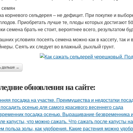
 семян
а корневого сельдерея – не дефицит. При покупке и выбор
плодов. Приобретать лучше те, плоды которых достигают 50
ки семена брать не стоит, вероятнее всего, результатом бу
ашних условиях посеять семена можно как в кассету, так и
йнеры. Сеять их следует во влажный, рыхлый грунт.
ь дальше →
ледние обновления на сайте:
нняя посадка на участке. Преимущества и недостатки поса
 посадить осенью для самого красивого весеннего сада
временник посадка осенью. Выращивание безвременника и
ле капусты, что можно сажать. Что сажать после капусты н
ем польза золы, как удобрения. Какие растения можно удоб