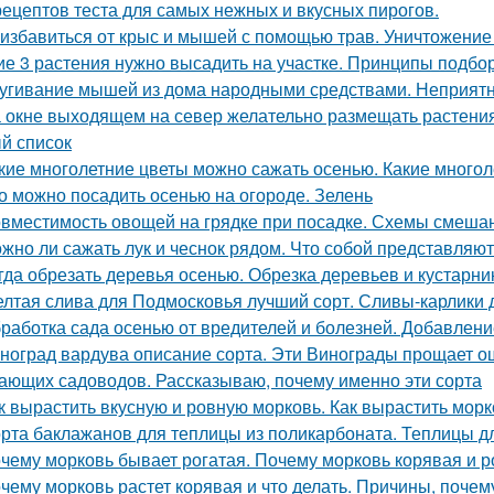
рецептов теста для самых нежных и вкусных пирогов.
 избавиться от крыс и мышей с помощью трав. Уничтожение
ие 3 растения нужно высадить на участке. Принципы подбор
угивание мышей из дома народными средствами. Неприятн
 окне выходящем на север желательно размещать растения
й список
кие многолетние цветы можно сажать осенью. Какие многол
о можно посадить осенью на огороде. Зелень
вместимость овощей на грядке при посадке. Схемы смеша
жно ли сажать лук и чеснок рядом. Что собой представляют
гда обрезать деревья осенью. Обрезка деревьев и кустарн
лтая слива для Подмосковья лучший сорт. Сливы-карлики
работка сада осенью от вредителей и болезней. Добавлени
ноград вардува описание сорта. Эти Винограды прощает о
ающих садоводов. Рассказываю, почему именно эти сорта
к вырастить вкусную и ровную морковь. Как вырастить морк
рта баклажанов для теплицы из поликарбоната. Теплицы д
чему морковь бывает рогатая. Почему морковь корявая и 
чему морковь растет корявая и что делать. Причины, почем