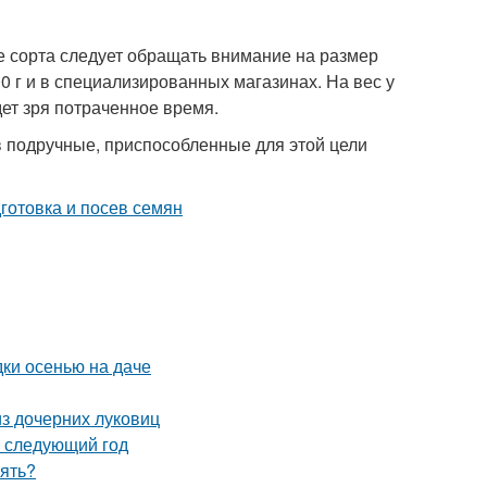
е сорта следует обращать внимание на размер
0 г и в специализированных магазинах. На вес у
дет зря потраченное время.
 в подручные, приспособленные для этой цели
дки осенью на даче
з дочерних луковиц
а следующий год
рять?