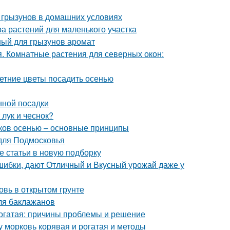
 грызунов в домашних условиях
а растений для маленького участка
ый для грызунов аромат
. Комнатные растения для северных окон:
етние цветы посадить осенью
нной посадки
 лук и чеснок?
иков осенью – основные принципы
 для Подмосковья
е статьи в новую подборку
шибки, дают Отличный и Вкусный урожай даже у
овь в открытом грунте
ля баклажанов
рогатая: причины проблемы и решение
у морковь корявая и рогатая и методы