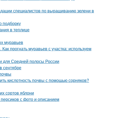
ндации специалистов по выращиванию зелени в
ю подборку
ания в теплице
ых муравьев
 Как прогнать муравьев с участка: используем
и для Средней полосы России
 в сентябре
 почвы
елить кислотность почвы с помощью сорняков?
их сортов яблони
 персиков с фото и описанием