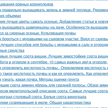
ивания ровных корнеплодов
к правильно выращивать зелень в зимней теплице. Рекоме
их объемах
кие лучше цветы сажать осенью. Добавление статьи в нову
к выращивать шампиньоны на даче. Особенности выращив
од за сиренью осенью. Культивация почвы
к бороться с муравьями на садовом участке. Вред от садов
 лучших способов для борьбы с муравьями в саду и огороде.
ные средства
мые лучшие сорта вишни. Лучшие зимостойкие сорта вишн
бота в огороде в сентябре. 10 самых важных дел в огороде
к определить кислотность почвы.. Определяем кислотность
о такое кислотность почвы и как ее определить. Как опред
к узнать, какая почва. Методы оценки грунта
чшие сорта зимних яблонь для средней полосы. Обзор зимн
рсик мелитопольский описание сорта. Самые лучшие сорта
ноград столовый сорта. Белые сорта винограда
локи созревающие в июле. Общая характеристика