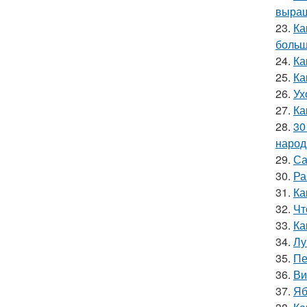
выращ
23.
Ка
больш
24.
Ка
25.
Ка
26.
Ух
27.
Ка
28.
30
народ
29.
Са
30.
Ра
31.
Ка
32.
Чт
33.
Ка
34.
Лу
35.
Пе
36.
Ви
37.
Яб