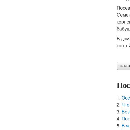
Посев
Семен
корне
бабуш
В дом
конте
читат
Пос
1.
Осе
2.
Что
3.
Без
4.
Пос
5.
В ч