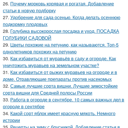
26.
Почему морковь корявая и рогатая. Добавление
статьи в новую подборку
27.
Удобрение для сада осенью. Когда делать осеннюю
подкормку плодовых
28.
Голубика высокорослая посадка и уход. ПОСАДКА
ГОЛУБИКИ САДОВОЙ
29.
Цветы похожие на петунию, как называются. Топ-5
однолетников похожих на петунию
30.
Как избавиться от муравьёв в саду и огороде. Как
уничтожить муравьев на земельном участке?
31.
Как избавиться от рыжих муравьев на огороде и в
доме. Отравляющие препараты против насекомых
32.
Самые лучшие сорта вишни. Лучшие зимостойкие
сорта вишни для Средней полосы России
33.
Работа в огороде в сентябре. 10 самых важных дел в
огороде в сентябре
34.
Какой сорт яблок имеет красную мякоть. Немного
истории
35.
Рецепты на зиму с брусникой. Добавление статьи в