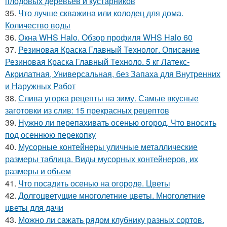
плодовых деревьев и кустарников
35.
Что лучше скважина или колодец для дома.
Количество воды
36.
Окна WHS Halo. Обзор профиля WHS Halo 60
37.
Резиновая Краска Главный Технолог. Описание
Резиновая Краска Главный Техноло. 5 кг Латекс-
Акрилатная, Универсальная, без Запаха для Внутренних
и Наружных Работ
38.
Слива угорка рецепты на зиму. Самые вкусные
заготовки из слив: 15 прекрасных рецептов
39.
Нужно ли перепахивать осенью огород. Что вносить
под осеннюю перекопку
40.
Мусорные контейнеры уличные металлические
размеры таблица. Виды мусорных контейнеров, их
размеры и объем
41.
Что посадить осенью на огороде. Цветы
42.
Долгоцветущие многолетние цветы. Многолетние
цветы для дачи
43.
Можно ли сажать рядом клубнику разных сортов.