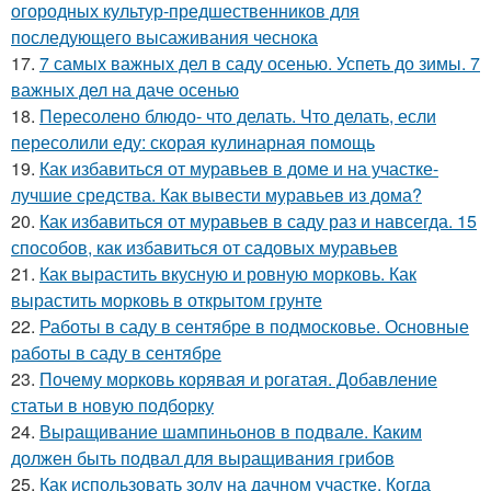
огородных культур-предшественников для
последующего высаживания чеснока
17.
7 самых важных дел в саду осенью. Успеть до зимы. 7
важных дел на даче осенью
18.
Пересолено блюдо- что делать. Что делать, если
пересолили еду: скорая кулинарная помощь
19.
Как избавиться от муравьев в доме и на участке-
лучшие средства. Как вывести муравьев из дома?
20.
Как избавиться от муравьев в саду раз и навсегда. 15
способов, как избавиться от садовых муравьев
21.
Как вырастить вкусную и ровную морковь. Как
вырастить морковь в открытом грунте
22.
Работы в саду в сентябре в подмосковье. Основные
работы в саду в сентябре
23.
Почему морковь корявая и рогатая. Добавление
статьи в новую подборку
24.
Выращивание шампиньонов в подвале. Каким
должен быть подвал для выращивания грибов
25.
Как использовать золу на дачном участке. Когда