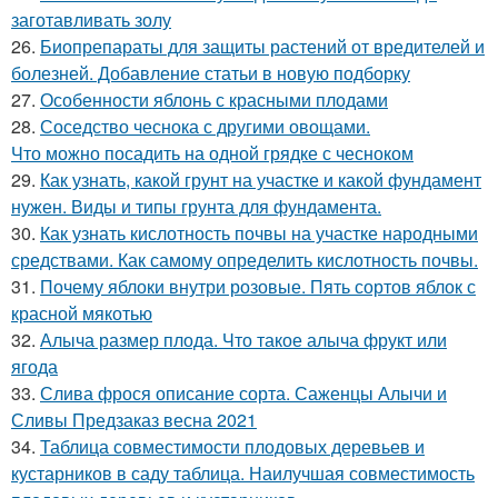
заготавливать золу
26.
Биопрепараты для защиты растений от вредителей и
болезней. Добавление статьи в новую подборку
27.
Особенности яблонь с красными плодами
28.
Соседство чеснока с другими овощами.
Что можно посадить на одной грядке с чесноком
29.
Как узнать, какой грунт на участке и какой фундамент
нужен. Виды и типы грунта для фундамента.
30.
Как узнать кислотность почвы на участке народными
средствами. Как самому определить кислотность почвы.
31.
Почему яблоки внутри розовые. Пять сортов яблок с
красной мякотью
32.
Алыча размер плода. Что такое алыча фрукт или
ягода
33.
Слива фрося описание сорта. Саженцы Алычи и
Сливы Предзаказ весна 2021
34.
Таблица совместимости плодовых деревьев и
кустарников в саду таблица. Наилучшая совместимость