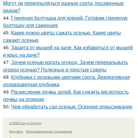
Могут ли переопыляться разные сорта, посаженные
рядом?
44.
Глиняная болтушка для корней. Готовим глиняную
болтушку для саженцев
45.
Какие нужно цветы сажать осенью. Какие цветы
сажают осенью
46.
Защита от мышей на даче. Как избавиться от мышей
и крыс на даче?
47.
Зачем осенью копать огород. Зачем перекапывать
огород осенью? Полезные и простые советы
48.
Клубника с розовыми цветами сорта. Декоративная
розовоцветная клубника
49.
Раскисление почвы золой. Как снизить кислотность
почвы на огороде
50.
Чем обработать сад осенью. Осеннее опрыскивание
© 2026 Сад и Огород
Контакты
Пользовательское соглашение