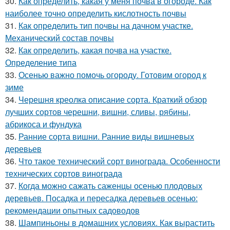
30.
Как определить, какая у меня почва в огороде. Как
наиболее точно определить кислотность почвы
31.
Как определить тип почвы на дачном участке.
Механический состав почвы
32.
Как определить, какая почва на участке.
Определение типа
33.
Осенью важно помочь огороду. Готовим огород к
зиме
34.
Черешня креолка описание сорта. Краткий обзор
лучших сортов черешни, вишни, сливы, рябины,
абрикоса и фундука
35.
Ранние сорта вишни. Ранние виды вишневых
деревьев
36.
Что такое технический сорт винограда. Особенности
технических сортов винограда
37.
Когда можно сажать саженцы осенью плодовых
деревьев. Посадка и пересадка деревьев осенью:
рекомендации опытных садоводов
38.
Шампиньоны в домашних условиях. Как вырастить