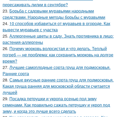
пересаживать лилии в сентябре?
23.
Борьба с садовыми муравьями народными
средствами. Народные методы борьбы с муравьями
24.
10 способов избавиться от муравьев в огороде. Как
вывести муравьев с участка
25.
Аллергенные цветы в саду. Знать противника в лицо:
растения-аллергены
26.
Почему морковь волосистая и что делать. Теплый
погреб — не проблема: как сохранить морковь на долгое
время?
27.
Лучшие самоплодные сорта груш для подмосковья.
Ранние сорта
28.
Самые вкусные ранние сорта груш для подмосковья.
Какая груша ранняя для московской области считается
лучшей
29.
Посадка петрушки и укропа осенью под зиму
семенами. Как правильно сажать петрушку и укроп под
зиму, и когда это лучше всего сделать