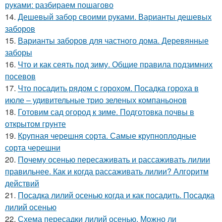
руками: разбираем пошагово
14.
Дешевый забор своими руками. Варианты дешевых
заборов
15.
Варианты заборов для частного дома. Деревянные
заборы
16.
Что и как сеять под зиму. Общие правила подзимних
посевов
17.
Что посадить рядом с горохом. Посадка гороха в
июле – удивительные трио зеленых компаньонов
18.
Готовим сад огород к зиме. Подготовка почвы в
открытом грунте
19.
Крупная черешня сорта. Самые крупноплодные
сорта черешни
20.
Почему осенью пересаживать и рассаживать лилии
правильнее. Как и когда рассаживать лилии? Алгоритм
действий
21.
Посадка лилий осенью когда и как посадить. Посадка
лилий осенью
22.
Схема пересадки лилий осенью. Можно ли