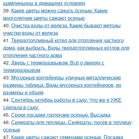
шампиньоны в домашних условиях
39.
Какие цветы можно сажать осенью. Какие
многолетние цветы сажают осенью
40.
Очистка воды от железа. Какие бывают методы
очистки воды от железа
41.
Твердотопливный котел для отопления частного
дома, как выбрать. Виды твердотопливных котлов для
отопления частного дома
42.
Дверь с терморазрывом. Всё о дверях с
терморазрывом
43.
Мусорные контейнеры уличные металлические
размеры таблица. Виды мусорных контейнеров, их
размеры и объем
44.
Сентябрь октябрь работы в саду. Что же я УЖЕ
сделала в саду:
45.
Сроки посадки гортензии осенью. Высадка
46.
Сидераты для теплицы. Сидераты: посев в теплицу
осенью
47.
Какие цветы сажают семенами осенью. Посадка