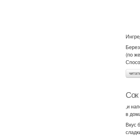
Ингре
Берез
(по же
Спосо
читат
Сок
,и на
в дом
Вкус 
сладк