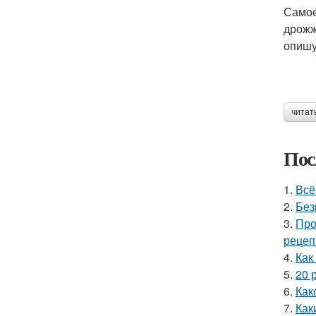
Самое
дрожж
опишу
читат
Пос
1.
Всё
2.
Без
3.
Про
рецеп
4.
Как
5.
20 
6.
Как
7.
Как