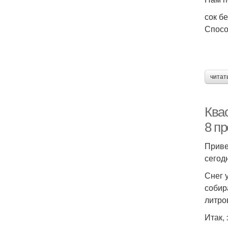
сок б
Спосо
читат
Квас
8 пр
Приве
сегод
Снег 
собир
литро
Итак, 