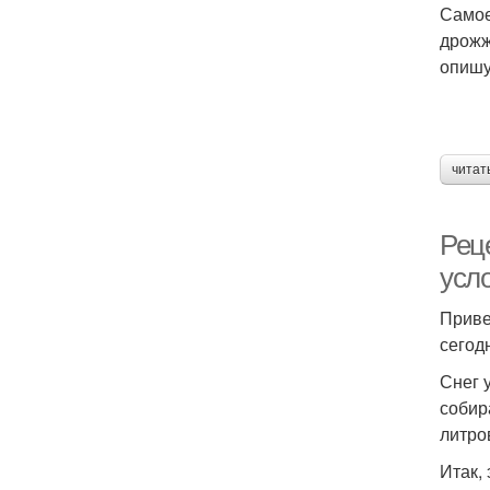
Самое
дрожж
опишу
читат
Реце
усло
Приве
сегод
Снег 
собир
литро
Итак, 