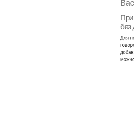
Вас
При
без
Для п
говор
добав
можно