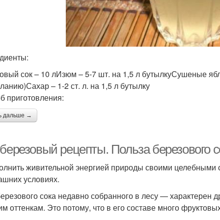
диенты:
овый сок – 10 лИзюм – 5-7 шт. на 1,5 л бутылкуСушеные яб
ланию)Сахар – 1-2 ст. л. на 1,5 л бутылку
б приготовления:
ь дальше →
 березовый рецепты. Польза березового с
полнить живительной энергией природы своими целебными 
ашних условиях.
березового сока недавно собранного в лесу — характерен
им оттенкам. Это потому, что в его составе много фруктовы