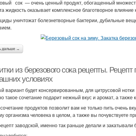
овый сок — очень ценный продукт, обогащенный множеств
эта жидкость оказывает комплексное благотворное влияние 
циды уничтожат болезнетворные бактерии, дубильные ве
вием.
ь дальше →
тки из березового сока рецепты. Рецепт 
ашних условиях
й вариант будет консервированным, для цитрусовой нотки в
о такое сочетание подарит нежный вкус и аромат, а также 
 сочетание продуктов позволит вам не только пить очень в
му организма человека в целом, а также вы почувствуете пр
рецепт заводской, именно так раньше делали и закатывали
онадобится: