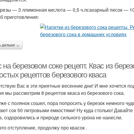
ерезы — 3 ллимонная кислота — 0,5 ч.лсахарный песок — 1
б приготовления:
ь дальше →
 на березовом соке рецепт. Квас из бере
остых рецептов березового кваса
тствую Вас в эти приятные весенние дни! И мне хочется по
ня мы рассмотрим 8 рецептов кваса из березового сока.
уже с полянок сошел, пора попросить у березок немного чудо
ают сок 50 литровыми емкостями! Ну куда столько! Давайт
в, оздоровились и природе сильного урона не нанесли.
это отступление, продолжу про квасок .