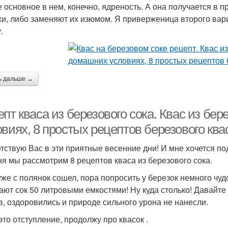
 основное в нем, конечно, ядреность. А она получается в 
и, либо заменяют их изюмом. Я приверженица второго вари
.
ь дальше →
пт кваса из березового сока. Квас из бер
виях, 8 простых рецептов березового ква
тствую Вас в эти приятные весенние дни! И мне хочется по
ня мы рассмотрим 8 рецептов кваса из березового сока.
уже с полянок сошел, пора попросить у березок немного чудо
ают сок 50 литровыми емкостями! Ну куда столько! Давайт
в, оздоровились и природе сильного урона не нанесли.
это отступление, продолжу про квасок .