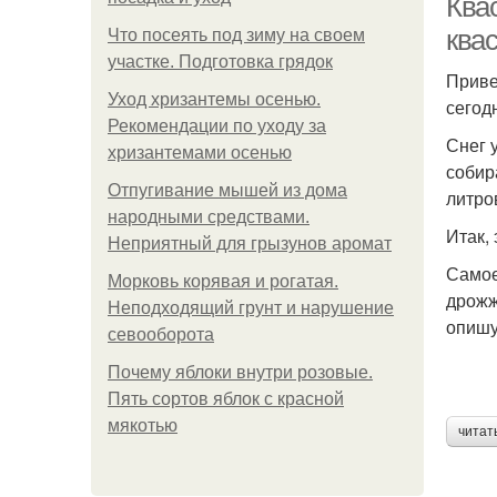
Квас
ква
Что посеять под зиму на своем
участке. Подготовка грядок
Приве
Уход хризантемы осенью.
сегод
Рекомендации по уходу за
Снег 
хризантемами осенью
собир
Отпугивание мышей из дома
литро
народными средствами.
Итак, 
Неприятный для грызунов аромат
Самое
Морковь корявая и рогатая.
дрожж
Неподходящий грунт и нарушение
опишу
севооборота
Почему яблоки внутри розовые.
Пять сортов яблок с красной
мякотью
читат