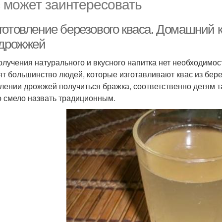
 может заинтересовать
готовление березового кваса. Домашний к
 дрожжей
олучения натурального и вкусного напитка нет необходимос
ят большинство людей, которые изготавливают квас из берез
лении дрожжей получиться бражка, соответственно детям т
 смело назвать традиционным.