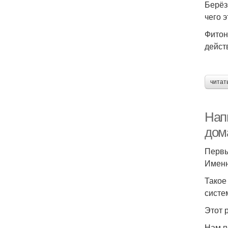
Берёз
чего 
Фитон
дейст
читат
Напи
дом
Первы
Именн
Такое
систе
Этот 
Нам п