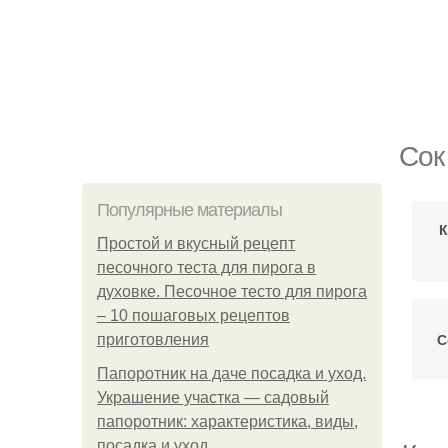
Сок
Популярные материалы
К
Простой и вкусный рецепт
песочного теста для пирога в
духовке. Песочное тесто для пирога
– 10 пошаговых рецептов
С
приготовления
Папоротник на даче посадка и уход.
Украшение участка — садовый
папоротник: характеристика, виды,
посадка и уход