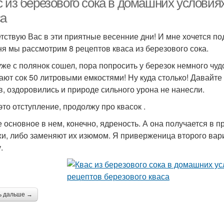
 из березового сока в домашних условиях
са
тствую Вас в эти приятные весенние дни! И мне хочется по
ня мы рассмотрим 8 рецептов кваса из березового сока.
уже с полянок сошел, пора попросить у березок немного чудо
ают сок 50 литровыми емкостями! Ну куда столько! Давайт
в, оздоровились и природе сильного урона не нанесли.
это отступление, продолжу про квасок .
 основное в нем, конечно, ядреность. А она получается в 
и, либо заменяют их изюмом. Я приверженица второго вари
.
ь дальше →