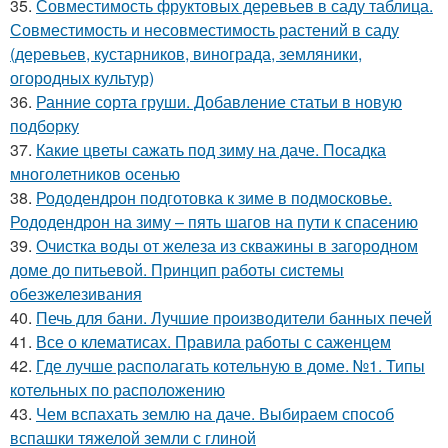
35.
Совместимость фруктовых деревьев в саду таблица.
Совместимость и несовместимость растений в саду
(деревьев, кустарников, винограда, земляники,
огородных культур)
36.
Ранние сорта груши. Добавление статьи в новую
подборку
37.
Какие цветы сажать под зиму на даче. Посадка
многолетников осенью
38.
Рододендрон подготовка к зиме в подмосковье.
Рододендрон на зиму – пять шагов на пути к спасению
39.
Очистка воды от железа из скважины в загородном
доме до питьевой. Принцип работы системы
обезжелезивания
40.
Печь для бани. Лучшие производители банных печей
41.
Все о клематисах. Правила работы с саженцем
42.
Где лучше располагать котельную в доме. №1. Типы
котельных по расположению
43.
Чем вспахать землю на даче. Выбираем способ
вспашки тяжелой земли с глиной