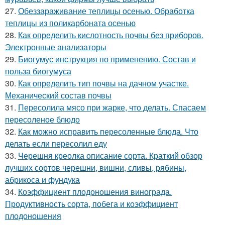
27.
Обеззараживание теплицы осенью. Обработка
теплицы из поликарбоната осенью
28.
Как определить кислотность почвы без приборов.
Электронные анализаторы
29.
Биогумус инструкция по применению. Состав и
польза биогумуса
30.
Как определить тип почвы на дачном участке.
Механический состав почвы
31.
Пересолила мясо при жарке, что делать. Спасаем
пересоленое блюдо
32.
Как можно исправить пересоленные блюда. Что
делать если пересолил еду
33.
Черешня креолка описание сорта. Краткий обзор
лучших сортов черешни, вишни, сливы, рябины,
абрикоса и фундука
34.
Коэффициент плодоношения винограда.
Продуктивность сорта, побега и коэффициент
плодоношения