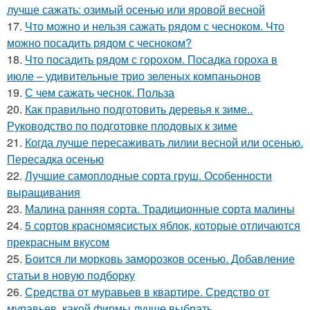
лучше сажать: озимый осенью или яровой весной
17.
Что можно и нельзя сажать рядом с чесноком. Что
можно посадить рядом с чесноком?
18.
Что посадить рядом с горохом. Посадка гороха в
июле – удивительные трио зеленых компаньонов
19.
С чем сажать чеснок. Польза
20.
Как правильно подготовить деревья к зиме..
Руководство по подготовке плодовых к зиме
21.
Когда лучше пересаживать лилии весной или осенью.
Пересадка осенью
22.
Лучшие самоплодные сорта груш. Особенности
выращивания
23.
Малина ранняя сорта. Традиционные сорта малины
24.
5 сортов красномясистых яблок, которые отличаются
прекрасным вкусом
25.
Боится ли морковь заморозков осенью. Добавление
статьи в новую подборку
26.
Средства от муравьев в квартире. Средство от
муравьев, какой фирмы лучше выбрать