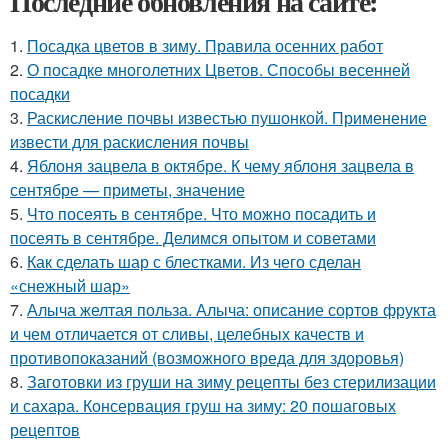
Последние обновления на сайте:
1.
Посадка цветов в зиму. Правила осенних работ
2.
О посадке многолетних Цветов. Способы весенней
посадки
3.
Раскисление почвы известью пушонкой. Применение
извести для раскисления почвы
4.
Яблоня зацвела в октябре. К чему яблоня зацвела в
сентябре — приметы, значение
5.
Что посеять в сентябре. Что можно посадить и
посеять в сентябре. Делимся опытом и советами
6.
Как сделать шар с блестками. Из чего сделан
«снежный шар»
7.
Алыча желтая польза. Алыча: описание сортов фрукта
и чем отличается от сливы, целебных качеств и
противопоказаний (возможного вреда для здоровья)
8.
Заготовки из груши на зиму рецепты без стерилизации
и сахара. Консервация груш на зиму: 20 пошаговых
рецептов