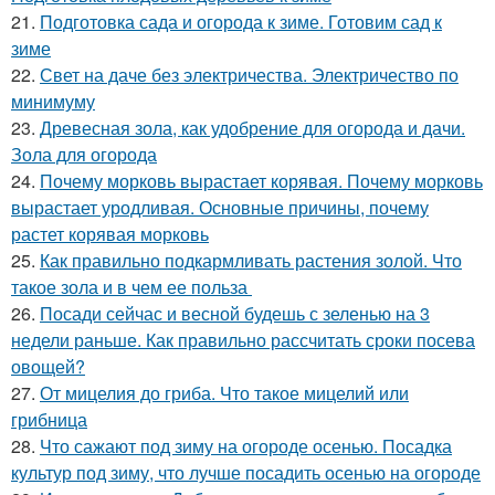
21.
Подготовка сада и огорода к зиме. Готовим сад к
зиме
22.
Свет на даче без электричества. Электричество по
минимуму
23.
Древесная зола, как удобрение для огорода и дачи.
Зола для огорода
24.
Почему морковь вырастает корявая. Почему морковь
вырастает уродливая. Основные причины, почему
растет корявая морковь
25.
Как правильно подкармливать растения золой. Что
такое зола и в чем ее польза
26.
Посади сейчас и весной будешь с зеленью на 3
недели раньше. Как правильно рассчитать сроки посева
овощей?
27.
От мицелия до гриба. Что такое мицелий или
грибница
28.
Что сажают под зиму на огороде осенью. Посадка
культур под зиму, что лучше посадить осенью на огороде