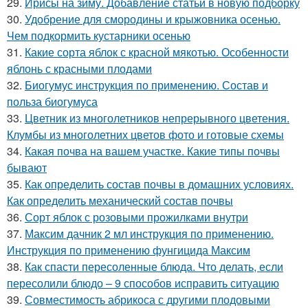
29.
Ирисы на зиму. Добавление статьи в новую подборку
30.
Удобрение для смородины и крыжовника осенью.
Чем подкормить кустарники осенью
31.
Какие сорта яблок с красной мякотью. Особенности
яблонь с красными плодами
32.
Биогумус инструкция по применению. Состав и
польза биогумуса
33.
Цветник из многолетников непрерывного цветения.
Клумбы из многолетних цветов фото и готовые схемы
34.
Какая почва на вашем участке. Какие типы почвы
бывают
35.
Как определить состав почвы в домашних условиях.
Как определить механический состав почвы
36.
Сорт яблок с розовыми прожилками внутри
37.
Максим дачник 2 мл инструкция по применению.
Инструкция по применению фунгицида Максим
38.
Как спасти пересоленные блюда. Что делать, если
пересолили блюдо – 9 способов исправить ситуацию
39.
Совместимость абрикоса с другими плодовыми