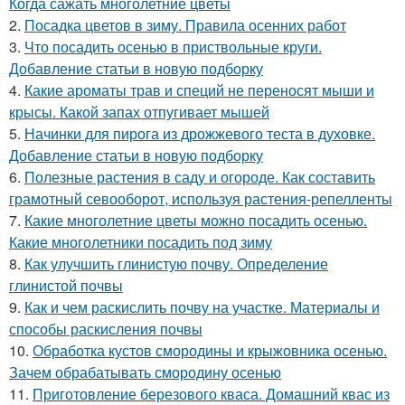
Когда сажать многолетние цветы
2.
Посадка цветов в зиму. Правила осенних работ
3.
Что посадить осенью в приствольные круги.
Добавление статьи в новую подборку
4.
Какие ароматы трав и специй не переносят мыши и
крысы. Какой запах отпугивает мышей
5.
Начинки для пирога из дрожжевого теста в духовке.
Добавление статьи в новую подборку
6.
Полезные растения в саду и огороде. Как составить
грамотный севооборот, используя растения-репелленты
7.
Какие многолетние цветы можно посадить осенью.
Какие многолетники посадить под зиму
8.
Как улучшить глинистую почву. Определение
глинистой почвы
9.
Как и чем раскислить почву на участке. Материалы и
способы раскисления почвы
10.
Обработка кустов смородины и крыжовника осенью.
Зачем обрабатывать смородину осенью
11.
Приготовление березового кваса. Домашний квас из