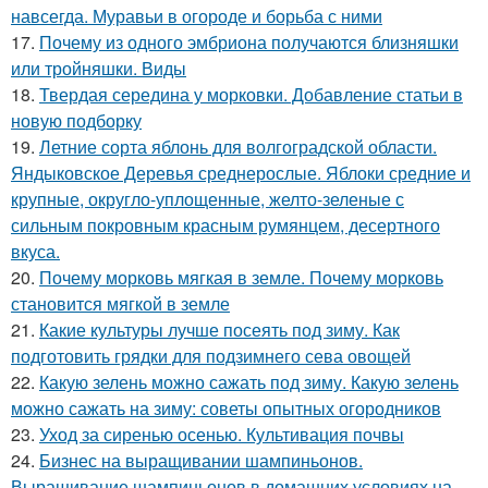
навсегда. Муравьи в огороде и борьба с ними
17.
Почему из одного эмбриона получаются близняшки
или тройняшки. Виды
18.
Твердая середина у морковки. Добавление статьи в
новую подборку
19.
Летние сорта яблонь для волгоградской области.
Яндыковское Деревья среднерослые. Яблоки средние и
крупные, округло-уплощенные, желто-зеленые с
сильным покровным красным румянцем, десертного
вкуса.
20.
Почему морковь мягкая в земле. Почему морковь
становится мягкой в земле
21.
Какие культуры лучше посеять под зиму. Как
подготовить грядки для подзимнего сева овощей
22.
Какую зелень можно сажать под зиму. Какую зелень
можно сажать на зиму: советы опытных огородников
23.
Уход за сиренью осенью. Культивация почвы
24.
Бизнес на выращивании шампиньонов.
Выращивание шампиньонов в домашних условиях на