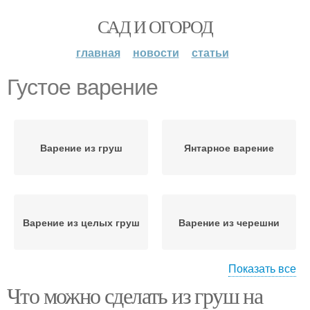
САД И ОГОРОД
главная
новости
статьи
Густое варение
Варение из груш
Янтарное варение
Варение из целых груш
Варение из черешни
Показать все
Что можно сделать из груш на
Варение из вишни
Желейное варение