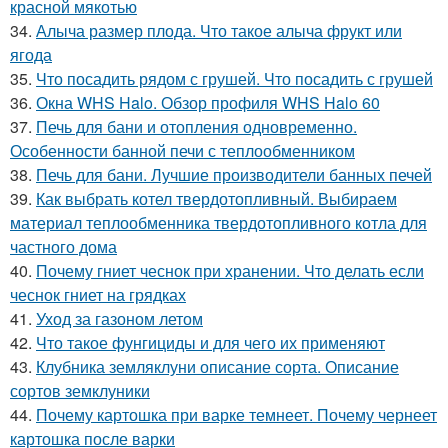
красной мякотью
34.
Алыча размер плода. Что такое алыча фрукт или
ягода
35.
Что посадить рядом с грушей. Что посадить с грушей
36.
Окна WHS Halo. Обзор профиля WHS Halo 60
37.
Печь для бани и отопления одновременно.
Особенности банной печи с теплообменником
38.
Печь для бани. Лучшие производители банных печей
39.
Как выбрать котел твердотопливный. Выбираем
материал теплообменника твердотопливного котла для
частного дома
40.
Почему гниет чеснок при хранении. Что делать если
чеснок гниет на грядках
41.
Уход за газоном летом
42.
Что такое фунгициды и для чего их применяют
43.
Клубника земляклуни описание сорта. Описание
сортов земклуники
44.
Почему картошка при варке темнеет. Почему чернеет
картошка после варки