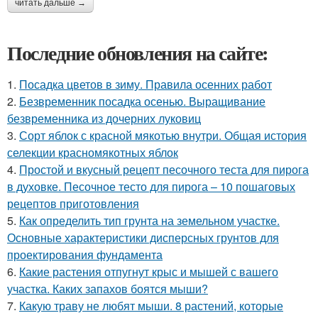
читать дальше →
Последние обновления на сайте:
1.
Посадка цветов в зиму. Правила осенних работ
2.
Безвременник посадка осенью. Выращивание
безвременника из дочерних луковиц
3.
Сорт яблок с красной мякотью внутри. Общая история
селекции красномякотных яблок
4.
Простой и вкусный рецепт песочного теста для пирога
в духовке. Песочное тесто для пирога – 10 пошаговых
рецептов приготовления
5.
Как определить тип грунта на земельном участке.
Основные характеристики дисперсных грунтов для
проектирования фундамента
6.
Какие растения отпугнут крыс и мышей с вашего
участка. Каких запахов боятся мыши?
7.
Какую траву не любят мыши. 8 растений, которые