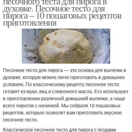
песочного теста для пирога в
духовке. Песочное тесто для
пирога – 10 пошаговых рецептов
приготовления
Пошаговое
Рецепт с фото
приготовление
Пошаговый рецепт
Рецепты с фото
Песочное тесто для пирога — это основа для выпечки в
духовке, которую можно легко приготовить в домашних
условиях. По классическому рецепту песочное тесто
Рецепты из груш
готовят из муки, яиц и сливочного масла. Его используют
в приготовлении различной домашней выпечки, а чаще
всего пирогов с начинкой. Мы собрали 10 пошаговых
рецептов, которые позволят вам приготовить вкусное
песочное тесто.
Классическое песочное тесто для пирога с ягодами