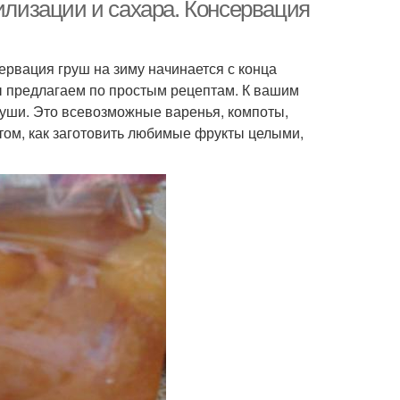
полосы
рилизации и сахара. Консервация
ервация груш на зиму начинается с конца
идло из садовых
Груши с апельсинами
ы предлагаем по простым рецептам. К вашим
груш
руши. Это всевозможные варенья, компоты,
 том, как заготовить любимые фрукты целыми,