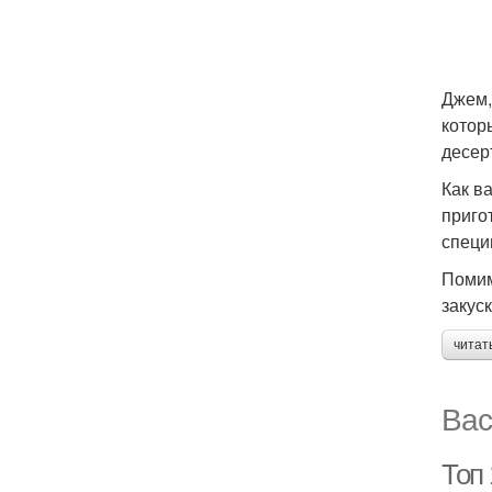
Джем,
котор
десер
Как в
приго
специ
Помим
закуск
читат
Вас
Топ