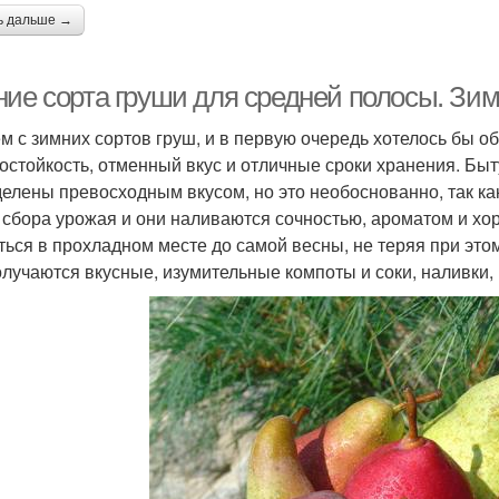
ь дальше →
ние сорта груши для средней полосы. Зим
м с зимних сортов груш, и в первую очередь хотелось бы о
остойкость, отменный вкус и отличные сроки хранения. Быт
делены превосходным вкусом, но это необоснованно, так к
 сбора урожая и они наливаются сочностью, ароматом и х
ться в прохладном месте до самой весны, не теряя при это
олучаются вкусные, изумительные компоты и соки, наливки,