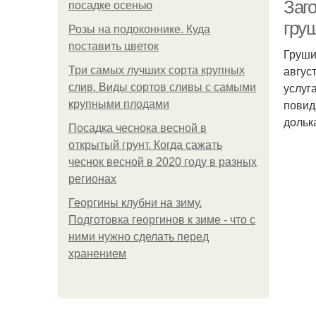
Заг
посадке осенью
гру
Розы на подоконнике. Куда
поставить цветок
Груши
авгус
Три самых лучших сорта крупных
услуг
слив. Виды сортов сливы с самыми
повид
крупными плодами
дольк
Посадка чеснока весной в
открытый грунт. Когда сажать
чеснок весной в 2020 году в разных
регионах
Георгины клубни на зиму.
Подготовка георгинов к зиме - что с
ними нужно сделать перед
хранением