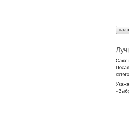
читат
Луч
Сажен
Посад
катег
Уважа
«Выбр