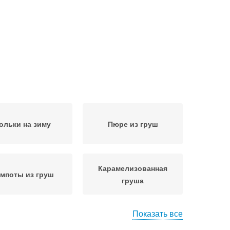
ольки на зиму
Пюре из груш
Карамелизованная
мпоты из груш
груша
Показать все
Груши для средней
 для подмосковья