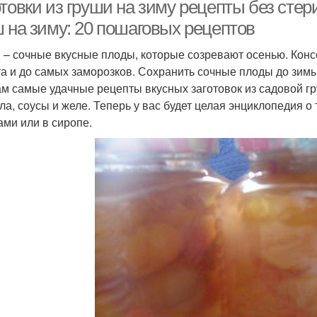
отовки из груши на зиму рецепты без сте
ш на зиму: 20 пошаговых рецептов
 – сочные вкусные плоды, которые созревают осенью. Конс
Пов
Груши с фото
Варение из целых груш
та и до самых заморозков. Сохранить сочные плоды до зим
ам самые удачные рецепты вкусных заготовок из садовой г
ла, соусы и желе. Теперь у вас будет целая энциклопедия о
ами или в сиропе.
Рецепты из груш