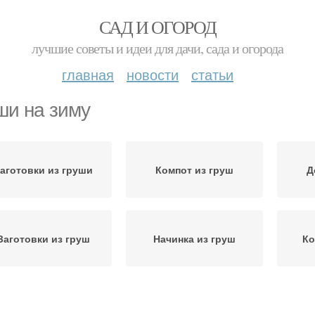
САД И ОГОРОД
лучшие советы и идеи для дачи, сада и огорода
главная
новости
статьи
ши на зиму
аготовки из груши
Компот из груш
Д
Заготовки из груш
Начинка из груш
Ко
Груша в вине
Варение из груш
Груши