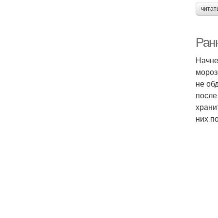
читат
Ран
Начне
мороз
не об
после
храни
них п