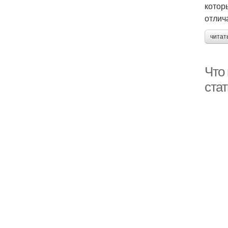
котор
отлич
читат
Что
ста