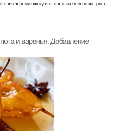
актериальному ожогу и основным болезням груш,
мпота и варенья. Добавление