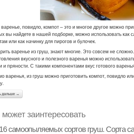
 варенье, повидло, компот – это и многое другое можно при
ых вы найдете в нашей подборке, можно использовать как с
там или как начинку для пирогов и булочек.
арить варенье из груш, знают многие. Это совсем не сложно
товления вкусного и полезного варенья можно использоват
и и пряности. С такими компонентами вкус готового варенья
о варенья, из груш можно приготовить компот, повидло или
у.
ь дальше →
 может заинтересовать
 16 самоопыляемых сортов груш. Сорта 