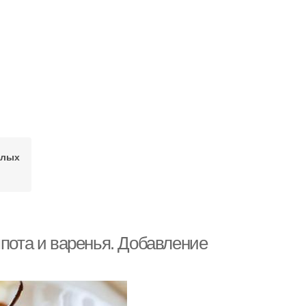
елых
мпота и варенья. Добавление