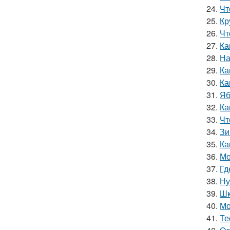
24.
Чт
25.
Кр
26.
Чт
27.
Ка
28.
На
29.
Ка
30.
Ка
31.
Яб
32.
Ка
33.
Чт
34.
Зи
35.
Ка
36.
Мо
37.
Гд
38.
Ну
39.
Шк
40.
Мо
41.
Те