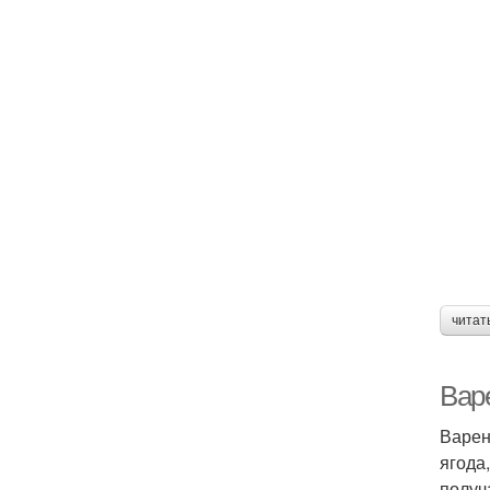
читат
Вар
Варен
ягода
получ