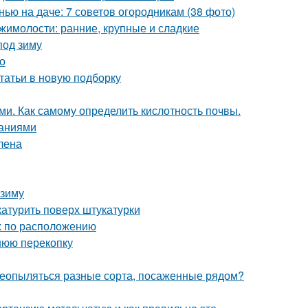
нью на даче: 7 советов огородникам (38 фото)
жимолости: ранние, крупные и сладкие
под зиму
но
статьи в новую подборку
ми. Как самому определить кислотность почвы.
саниями
лена
 зиму
катурить поверх штукатурки
ых по расположению
нюю перекопку
ереопыляться разные сорта, посаженные рядом?