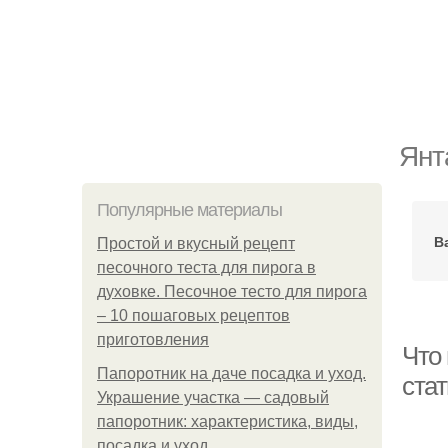
Янт
Популярные материалы
В
Простой и вкусный рецепт
песочного теста для пирога в
духовке. Песочное тесто для пирога
– 10 пошаговых рецептов
приготовления
Что
Папоротник на даче посадка и уход.
ста
Украшение участка — садовый
папоротник: характеристика, виды,
посадка и уход