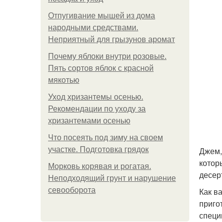
Отпугивание мышей из дома
народными средствами.
Неприятный для грызунов аромат
Почему яблоки внутри розовые.
Пять сортов яблок с красной
мякотью
Уход хризантемы осенью.
Рекомендации по уходу за
хризантемами осенью
Что посеять под зиму на своем
участке. Подготовка грядок
Джем,
котор
Морковь корявая и рогатая.
десер
Неподходящий грунт и нарушение
севооборота
Как в
приго
специ