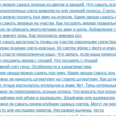
о можно сажать осенью из цветов и овощей. Что сажать осе
упноплодные сорта жимолости для средней полосы. Сорта 
о можно посеять под зиму на огороде. Какие овощи сажать 
к сажать деревья на участке. Как посадить дерево правиль
до ли обрезать многолетники на зиму и когда. Добавление 
к зимуют розы. Как проходила зимовка роз
к узнать кислотность почвы на участке народными средства
локи поздние сорта красные. 50 сортов яблок с фото и опи
к спасти пересоленную кашу. Что делать, если каша пересо
о посадить рядом с грушей. Что посадить с грушей
мний сорт груш. Особенности и характеристика
кие овощи можно садить под зиму. Какие овощи сажать под
жно ли наносить штукатурку на старую штукатурку. Как шту
е лучше располагать котельную в доме. №1. Типы котельн
жно ли перепахивать осенью огород. Что вносить под осен
афчики для обуви в раздевалку. Шкафчики для раздевалок
жно ли сажать рядом клубнику разных сортов. Могут ли п
сто для несладких пирогов. Несладкая выпечка, тесто