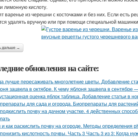
ли лимонную кислоту.
ят варенье из черешни с косточками и без них. Если есть ре
тся удалять вручную или при помощи специальной машинки
ь дальше →
ледние обновления на сайте:
да лучше пересаживать многолетние цветы. Добавление ста
оня зацвела в октябре. К чему яблоня зацвела в сентябре 
устационная оценка яблок таблица. Добавление статьи в н
препараты для сада и огорода. Биопрепараты для растений,
 подкислить почву на дачном участке. 4 действенных способ
елать
 и как раскислить почву на огороде. Методы определения р
 понизить кислотность почвы. Часть 3 Часть 3 из 3: Когда н