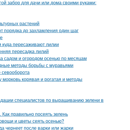
гой забор для дачи или дома своими руками:
льтурных растений
от порядка до захламления один шаг
ме
 и куда пересаживают лилии
енняя пересадка лилий
за садом и огородом осенью по месяцам
дные методы борьбы с муравьями
е севооборота
у морковь корявая и рогатая и методы
ндации специалистов по выращиванию зелени в
. Как правильно посеять зелень
 овощи и цветы сеять осенью?
да чернеет после варки или жарки