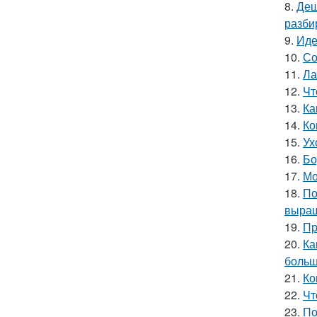
8.
Деш
разби
9.
Иде
10.
Со
11.
Ла
12.
Чт
13.
Ка
14.
Ко
15.
Ух
16.
Бо
17.
Мо
18.
По
выращ
19.
Пр
20.
Ка
больш
21.
Ко
22.
Чт
23.
По