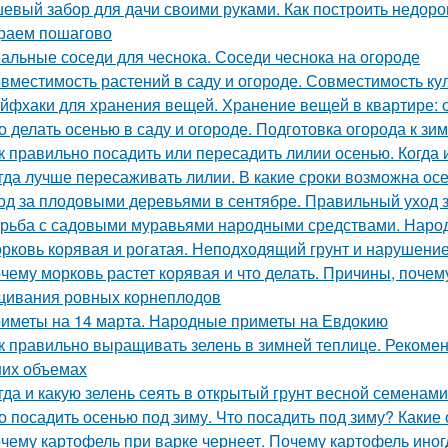
евый забор для дачи своими руками. Как построить недоро
раем пошагово
альные соседи для чеснока. Соседи чеснока на огороде
вместимость растений в саду и огороде. Совместимость ку
йфхаки для хранения вещей. Хранение вещей в квартире: 
о делать осенью в саду и огороде. Подготовка огорода к зи
к правильно посадить или пересадить лилии осенью. Когда
гда лучше пересаживать лилии. В какие сроки возможна ос
од за плодовыми деревьями в сентябре. Правильный уход 
рьба с садовыми муравьями народными средствами. Наро
рковь корявая и рогатая. Неподходящий грунт и нарушени
чему морковь растет корявая и что делать. Причины, почем
ивания ровных корнеплодов
иметы на 14 марта. Народные приметы на Евдокию
к правильно выращивать зелень в зимней теплице. Рекоме
их объемах
гда и какую зелень сеять в открытый грунт весной семенами
о посадить осенью под зиму. Что посадить под зиму? Какие
чему картофель при варке чернеет. Почему картофель иног