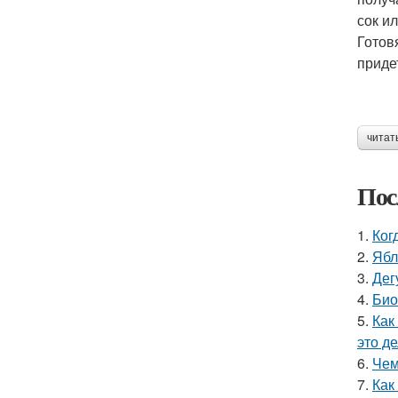
сок и
Готов
приде
читат
Пос
1.
Ког
2.
Ябл
3.
Дег
4.
Био
5.
Как
это д
6.
Чем
7.
Как