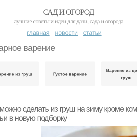
САД И ОГОРОД
лучшие советы и идеи для дачи, сада и огорода
главная
новости
статьи
арное варение
Варение из ц
арение из груш
Густое варение
груш
 можно сделать из груш на зиму кроме ко
тьи в новую подборку