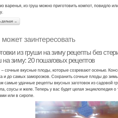
о варенья, из груш можно приготовить компот, повидло или
у.
ь дальше →
 может заинтересовать
отовки из груши на зиму рецепты без сте
ш на зиму: 20 пошаговых рецептов
 – сочные вкусные плоды, которые созревают осенью. Конс
та и до самых заморозков. Сохранить сочные плоды до зим
ам самые удачные рецепты вкусных заготовок из садовой г
ла, соусы и желе. Теперь у вас будет целая энциклопедия о
ами или в сиропе.