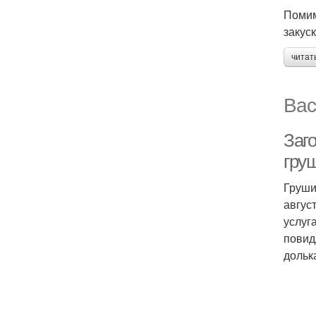
Помим
закуск
читат
Вас
Заг
гру
Груши
авгус
услуг
повид
дольк