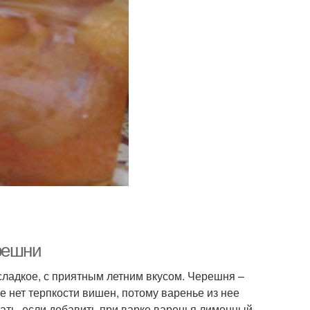
решни
сладкое, с приятным летним вкусом. Черешня –
не нет терпкости вишен, потому варенье из нее
жать, если добавить при варке варенья лимонный