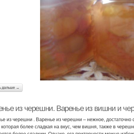
ь дальше →
енье из черешни. Варенье из вишни и че
ье из черешни . Варенье из черешни – нежное, достаточно 
, которая более сладкая на вкус, чем вишня, также в череш
ается более сладким. Однако, его приторности можно избе