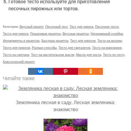
Готовое тесто используйте для приготовления
песочных пирожных или тортов.
Категории:
Вкусный рецепт
,
Песочный тест
,
Тест для пирога
,
Песочное тесто
,
Тесто для пирога
,
Пошаговые рецепты
,
Вкусные рецепты
,
Начинающий хозяйка
,
Ингредиенты в рецептах
,
Быстрые рецепты
,
Тест для пирогов
,
Тесто на молоке
,
Тесто для пирогов
,
Разные способы
,
Тесто для тарталеток
,
Тесто на маргарине
,
Тесто на сметане
,
Тест на растительном масле
,
Масло для поста
,
Тесто по госту
,
Классический рецепт
Читайте также
Земляника лесная в саду. Лесная земляника:
знакомство