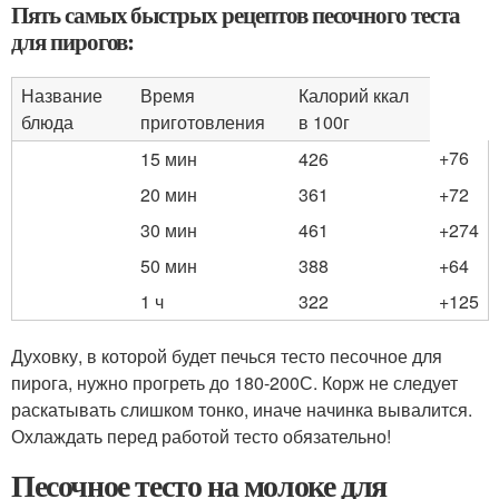
Пять самых быстрых рецептов песочного теста
для пирогов:
Название
Время
Калорий ккал
блюда
приготовления
в 100г
+76
15 мин
426
20 мин
361
+72
30 мин
461
+274
50 мин
388
+64
1 ч
322
+125
Духовку, в которой будет печься тесто песочное для
пирога, нужно прогреть до 180-200С. Корж не следует
раскатывать слишком тонко, иначе начинка вывалится.
Охлаждать перед работой тесто обязательно!
Песочное тесто на молоке для