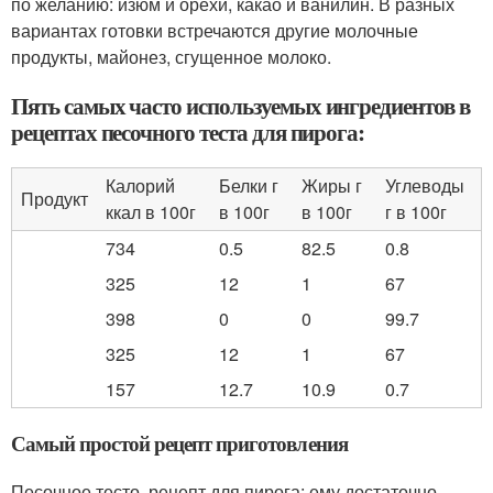
по желанию: изюм и орехи, какао и ванилин. В разных
вариантах готовки встречаются другие молочные
продукты, майонез, сгущенное молоко.
Пять самых часто используемых ингредиентов в
рецептах песочного теста для пирога:
Калорий
Белки г
Жиры г
Углеводы
Продукт
ккал в 100г
в 100г
в 100г
г в 100г
734
0.5
82.5
0.8
325
12
1
67
398
0
0
99.7
325
12
1
67
157
12.7
10.9
0.7
Самый простой рецепт приготовления
Песочное тесто, рецепт для пирога: ему достаточно