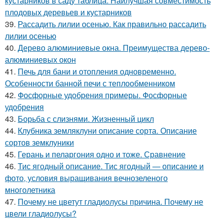
кустарников в саду таблица. Наилучшая совместимость
плодовых деревьев и кустарников
39.
Рассадить лилии осенью. Как правильно рассадить
лилии осенью
40.
Дерево алюминиевые окна. Преимущества дерево-
алюминиевых окон
41.
Печь для бани и отопления одновременно.
Особенности банной печи с теплообменником
42.
Фосфорные удобрения примеры. Фосфорные
удобрения
43.
Борьба с слизнями. Жизненный цикл
44.
Клубника земляклуни описание сорта. Описание
сортов земклуники
45.
Герань и пеларгония одно и тоже. Сравнение
46.
Тис ягодный описание. Тис ягодный — описание и
фото, условия выращивания вечнозеленого
многолетника
47.
Почему не цветут гладиолусы причина. Почему не
цвели гладиолусы?