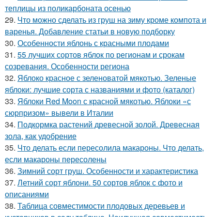
теплицы из поликарбоната осенью
29.
Что можно сделать из груш на зиму кроме компота и
варенья. Добавление статьи в новую подборку
30.
Особенности яблонь с красными плодами
31.
55 лучших сортов яблок по регионам и срокам
созревания. Особенности региона
32.
Яблоко красное с зеленоватой мякотью. Зеленые
яблоки: лучшие сорта с названиями и фото (каталог)
33.
Яблоки Red Moon с красной мякотью. Яблоки «с
сюрпризом» вывели в Италии
34.
Подкормка растений древесной золой. Древесная
зола, как удобрение
35.
Что делать если пересолила макароны. Что делать,
если макароны пересолены
36.
Зимний сорт груш. Особенности и характеристика
37.
Летний сорт яблони. 50 сортов яблок с фото и
описаниями
38.
Таблица совместимости плодовых деревьев и