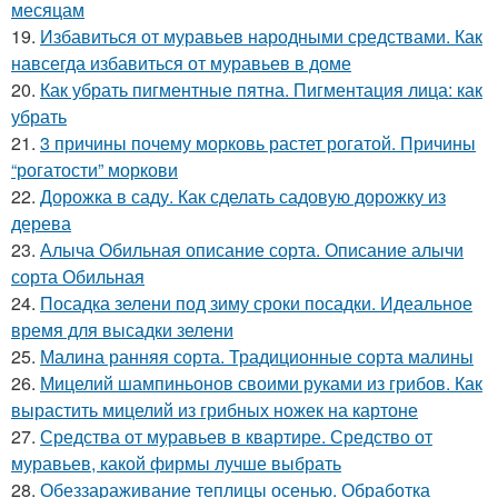
месяцам
19.
Избавиться от муравьев народными средствами. Как
навсегда избавиться от муравьев в доме
20.
Как убрать пигментные пятна. Пигментация лица: как
убрать
21.
3 причины почему морковь растет рогатой. Причины
“рогатости” моркови
22.
Дорожка в саду. Как сделать садовую дорожку из
дерева
23.
Алыча Обильная описание сорта. Описание алычи
сорта Обильная
24.
Посадка зелени под зиму сроки посадки. Идеальное
время для высадки зелени
25.
Малина ранняя сорта. Традиционные сорта малины
26.
Мицелий шампиньонов своими руками из грибов. Как
вырастить мицелий из грибных ножек на картоне
27.
Средства от муравьев в квартире. Средство от
муравьев, какой фирмы лучше выбрать
28.
Обеззараживание теплицы осенью. Обработка