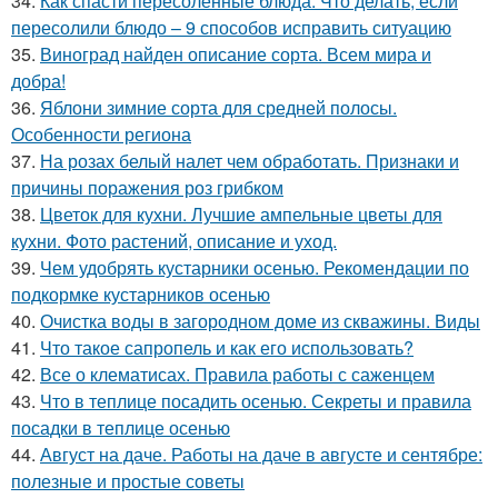
34.
Как спасти пересоленные блюда. Что делать, если
пересолили блюдо – 9 способов исправить ситуацию
35.
Виноград найден описание сорта. Всем мира и
добра!
36.
Яблони зимние сорта для средней полосы.
Особенности региона
37.
На розах белый налет чем обработать. Признаки и
причины поражения роз грибком
38.
Цветок для кухни. Лучшие ампельные цветы для
кухни. Фото растений, описание и уход.
39.
Чем удобрять кустарники осенью. Рекомендации по
подкормке кустарников осенью
40.
Очистка воды в загородном доме из скважины. Виды
41.
Что такое сапропель и как его использовать?
42.
Все о клематисах. Правила работы с саженцем
43.
Что в теплице посадить осенью. Секреты и правила
посадки в теплице осенью
44.
Август на даче. Работы на даче в августе и сентябре:
полезные и простые советы