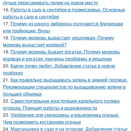
лучше пересаживать лилии на новое место
16.
Работы в саду в сентябре в подмосковье. Основные
работы в саду в сентябре
17.
Почему из одного эмбриона получаются близняшки
или тройняшки. Виды
18.
Почему морковь вырастает уродливая. Почему
морковь вырастает корявой?
19.
Почему морковь бывает рогатая. Почему морковь
корявая и рогатая: причины проблемы и решение
20.
Какую почву любит. Добавление статьи в новую
подборку
21.
Как правильно выращивать зелень в зимней теплице.
Рекомендации специалистов по выращиванию зелени в
больших объемах
22.
Самостоятельная конструкция капельного полива
огорода. Принцип работы и разновидности
23.
Удобрение для смородины и крыжовника осенью.
Чем подкормить кустарники осенью
24.
Марганцовка в саду и на огороде. Добавление статьи