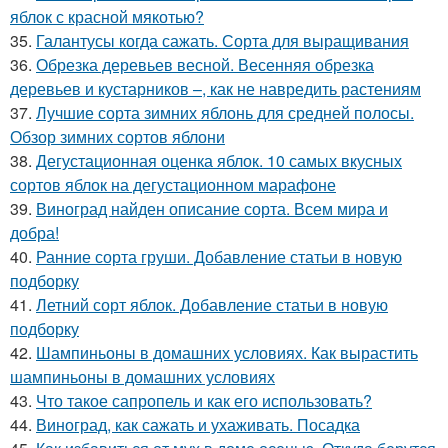
яблок с красной мякотью?
35.
Галантусы когда сажать. Сорта для выращивания
36.
Обрезка деревьев весной. Весенняя обрезка
деревьев и кустарников –, как не навредить растениям
37.
Лучшие сорта зимних яблонь для средней полосы.
Обзор зимних сортов яблони
38.
Дегустационная оценка яблок. 10 самых вкусных
сортов яблок на дегустационном марафоне
39.
Виноград найден описание сорта. Всем мира и
добра!
40.
Ранние сорта груши. Добавление статьи в новую
подборку
41.
Летний сорт яблок. Добавление статьи в новую
подборку
42.
Шампиньоны в домашних условиях. Как вырастить
шампиньоны в домашних условиях
43.
Что такое сапропель и как его использовать?
44.
Виноград, как сажать и ухаживать. Посадка