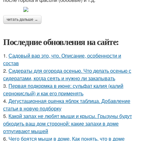
читать дальше →
Последние обновления на сайте:
1.
Садовый вар это, что. Описание, особенности и
состав
2.
Сидераты для огорода осенью. Что делать осенью с
сидератами, когда сеять и нужно ли закапывать
3.
Первая подкормка в июне: сульфат калия (калий
сернокислый) и как его применять
4.
Дегустационная оценка яблок таблица. Добавление
статьи в новую подборку
5.
Какой запах не любят мыши и крысы. Грызуны будут
обходить ваш дом стороной: какие запахи в доме
отпугивают мышей
6.
Чего боятся мыши в доме. Как понять, что в доме