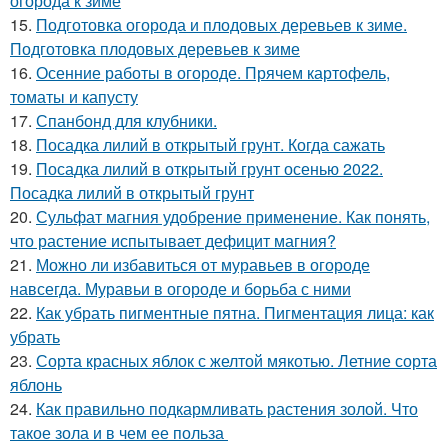
огорода к зиме
15.
Подготовка огорода и плодовых деревьев к зиме.
Подготовка плодовых деревьев к зиме
16.
Осенние работы в огороде. Прячем картофель,
томаты и капусту
17.
Спанбонд для клубники.
18.
Посадка лилий в открытый грунт. Когда сажать
19.
Посадка лилий в открытый грунт осенью 2022.
Посадка лилий в открытый грунт
20.
Сульфат магния удобрение применение. Как понять,
что растение испытывает дефицит магния?
21.
Можно ли избавиться от муравьев в огороде
навсегда. Муравьи в огороде и борьба с ними
22.
Как убрать пигментные пятна. Пигментация лица: как
убрать
23.
Сорта красных яблок с желтой мякотью. Летние сорта
яблонь
24.
Как правильно подкармливать растения золой. Что
такое зола и в чем ее польза