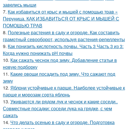
завелись мыши
7.
Как избавиться от крыс и мышей с помощью трав »
Перуница. КАК ИЗБАВИТЬСЯ ОТ КРЫС И МЫШЕЙ С
ПОМОЩЬЮ ТРАВ
8.
Полезные растения в саду и огороде. Как составить
грамотный севооборот, используя растения-репелленты
9.
Как понизить кислотность почвы. Часть 3 Часть 3 из 3:
Когда нужно понижать рН почвы
10.
Как сажать чеснок под зиму. Добавление статьи в
новую подборку
11.
Какие овощи посадить под зиму. Что сажают под
зиму
12.
Яблони устойчивые к парше. Наиболее устойчивые к
парше и морозам сорта яблонь
13.
Уживаются ли рядом лук и чеснок и какие соседи..
Совместные посадки: соседи лука на грядке, с чем
сажать
14.
Что делать осенью в саду и огороде. Подготовка