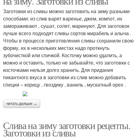
на зиму. Заготовки из сливы
Заготовки из сливы можно заготовить на зиму разными
способами: из слив варят варенье, джем, компот, их
Ингредиенты в
замораживают , сушат, солят, маринуют. Для заготовок
Быстрые рецепты
рецептах
лучше всего подходят сливы сортов мирабель и алыча .
Чтобы в процессе приготовления сливы сохранили свою
форму, их в нескольких местах надо проткнуть
зубочисткой или спичкой. Косточку можно удалить, а
Рецепт без
Рецепты из слив
можно и оставить, только не забывайте, что заготовки с
стерилизации
косточками нельзя долго хранить. Для придания
пикантного вкуса в заготовки из слив можно добавить
специи – корицу , гвоздику , ваниль , мускатный орех .
Простые рецепты
читать дальше →
Слива на зиму заготовки рецепты.
Заготовки из сливы